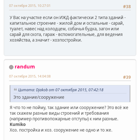
07 октября 2015, 10:27:01
#38
У Вас на участке если он ИЖД фактически 2 типа зданий -
капитальное строение - жилой дом и остальные - сарай,
туалет, навес над колодцем, собачья будка, загон или
сарай для скота, гараж - вспомогательные, для ведения
хозяйства, а значит - хозпостройки.
randum
07 октября 2015, 14:04:08
#39
Цитата: Djakob от 07 октября 2015, 07:42:18
Это здание/сооружение
Я что то не пойму, так здание или сооружение? Это всё же
так скажем разные виды строений и требования
(например противопожарные отступы) к ним разные.
Kumiko
Хоз. постройка и хоз. сооружение не одно и то же.