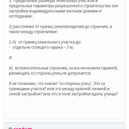
3. Предельные размеры земельных участков и
предельные параметры разрешенного строительства зон
застройки индивидуальными жилыми домами и
коттеджами:
2) расстояние от границ землевладения до строения, а
также между строениями:
2.4) от границ земельного участка до:
- отдельно стоящего гаража – 3 м;
И
4) вспомогательные строения, за исключением гаражей,
размещать со стороны улиц не допускается;
Я не понимаю, что значит "со стороны улиц". Это за
границами участка? или это между красной линией и
зоной застройки? или это в зоне застройки вдоль улицы?
randum