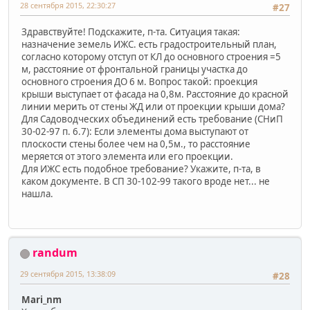
28 сентября 2015, 22:30:27
#27
Здравствуйте! Подскажите, п-та. Ситуация такая:
назначение земель ИЖС. есть градостроительный план,
согласно которому отступ от КЛ до основного строения =5
м, расстояние от фронтальной границы участка до
основного строения ДО 6 м. Вопрос такой: проекция
крыши выступает от фасада на 0,8м. Расстояние до красной
линии мерить от стены ЖД или от проекции крыши дома?
Для Садоводческих объединений есть требование (СНиП
30-02-97 п. 6.7): Если элементы дома выступают от
плоскости стены более чем на 0,5м., то расстояние
меряется от этого элемента или его проекции.
Для ИЖС есть подобное требование? Укажите, п-та, в
каком документе. В СП 30-102-99 такого вроде нет... не
нашла.
randum
29 сентября 2015, 13:38:09
#28
Mari_nm