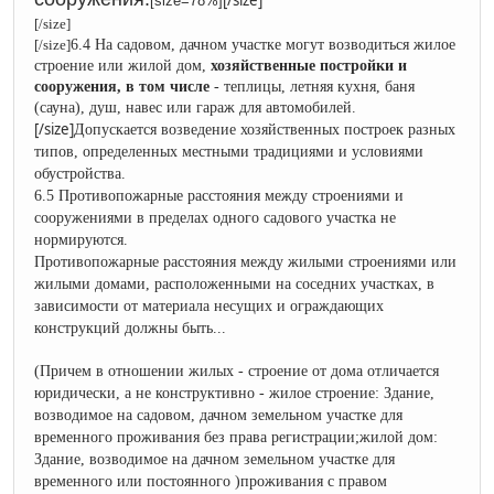
[size=78%]
[/size]
[/size]
6.4 На садовом, дачном участке могут возводиться жилое
строение или жилой дом,
хозяйственные постройки и
сооружения, в том числе
- теплицы, летняя кухня, баня
(сауна), душ, навес или гараж для автомобилей.
[/size]
Допускается возведение хозяйственных построек разных
типов, определенных местными традициями и условиями
обустройства.
6.5 Противопожарные расстояния между строениями и
сооружениями в пределах одного садового участка не
нормируются.
Противопожарные расстояния между
жилыми
строениями или
жилыми
домами, расположенными на соседних участках, в
зависимости от материала несущих и ограждающих
конструкций должны быть...
(Причем в отношении жилых - строение от дома отличается
юридически, а не конструктивно -
жилое строение:
Здание,
возводимое на садовом, дачном земельном участке для
временного проживания без права регистрации;
жилой дом:
Здание, возводимое на дачном земельном участке для
временного или постоянного )проживания с правом