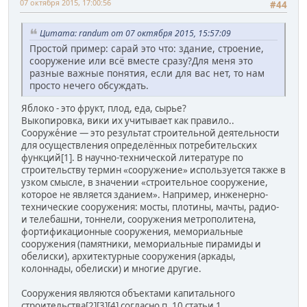
07 октября 2015, 17:00:56
#44
Цитата: randum от 07 октября 2015, 15:57:09
Простой пример: сарай это что: здание, строение,
сооружение или всё вместе сразу?Для меня это
разные важные понятия, если для вас нет, то нам
просто нечего обсуждать.
Яблоко - это фрукт, плод, еда, сырье?
Выкопировка, вики их учитывает как правило..
Сооруже́ние — это результат строительной деятельности
для осуществления определённых потребительских
функций[1]. В научно-технической литературе по
строительству термин «сооружение» используется также в
узком смысле, в значении «строительное сооружение,
которое не является зданием». Например, инженерно-
технические сооружения: мосты, плотины, мачты, радио-
и телебашни, тоннели, сооружения метрополитена,
фортификационные сооружения, мемориальные
сооружения (памятники, мемориальные пирамиды и
обелиски), архитектурные сооружения (аркады,
колоннады, обелиски) и многие другие.
Сооружения являются объектами капитального
строительства[2][3][4] согласно п. 10 статьи 1