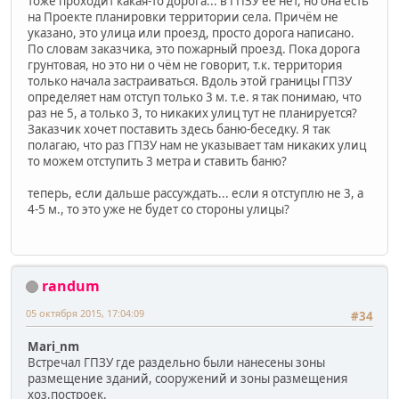
тоже проходит какая-то дорога... в ГПЗУ её нет, но она есть
на Проекте планировки территории села. Причём не
указано, это улица или проезд, просто дорога написано.
По словам заказчика, это пожарный проезд. Пока дорога
грунтовая, но это ни о чём не говорит, т.к. территория
только начала застраиваться. Вдоль этой границы ГПЗУ
определяет нам отступ только 3 м. т.е. я так понимаю, что
раз не 5, а только 3, то никаких улиц тут не планируется?
Заказчик хочет поставить здесь баню-беседку. Я так
полагаю, что раз ГПЗУ нам не указывает там никаких улиц
то можем отступить 3 метра и ставить баню?
теперь, если дальше рассуждать... если я отступлю не 3, а
4-5 м., то это уже не будет со стороны улицы?
randum
05 октября 2015, 17:04:09
#34
Mari_nm
Встречал ГПЗУ где раздельно были нанесены зоны
размещение зданий, сооружений и зоны размещения
хоз.построек.