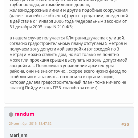
трубопроводы, автомобильные дороги,
железнодорожные линии и другие подобные сооружения
(далее - линейные объекты) (пункт в редакции, введенной
в действие с 1 января 2006 года Федеральным законом от
31 декабря 2005 года N 210-ФЗ;
в нашем случае получается КЛ=граница участка с улицей.
согласно градостроительному плану отступаем 5 метров и
получаем зону допустимой застройки (от соседей по 3
метра) и можно ставить дом, но вот только не понятно
может ли проекция крыши выступать из зоны допустимой
застройки.... Позвонила в управление архитектуры
района, они не знают точно.. скорее всего нужно фасад по
этой линии выставлять.. позвонила в организацию,
которая делала градостроительный план - тоже ничего не
знают)) Пойду искать ПЗЗ. спасибо за совет)
randum
29 сентября 2015, 18:47:32
#30
Mari_nm