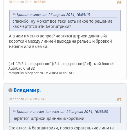
26 апреля 2014, 16:55:08
#6
Цитата: макс от 26 апреля 2014, 16:05:15
спасибо, ну может все таки есть какое то решение
как чертятся эти бергштрихи?
А в чем именно вопрос? чертятся штрихи длинный/
короткий между линией выхода на рельеф и бровкой
насыпи или выемки.
[url="//c3da.blogspot.com"]c3da.blogspot.com[/url] - мой блог об
AutoCad Civil 3D
mmptriks.blogspot.ru - фишки AutoCAD
Владимир.
28 апреля 2014, 08:26:45
#7
Цитата: master-lomaster от 26 апреля 2014, 16:55:08
чертятся штрихи длинный/короткий
Это откос. А бергшитрихи, просто коротенькие лини на