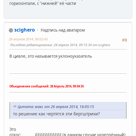
горизонтали, с "нижней" её части
scighero
Надпись над аватаром
28 апреля 2014, 09:02:43
#8
Последнее редактирование
: 28 апреля 2014, 09:15:34 от scighero
В цивле, это называется уклоноуказатель
Обьединение сообщений:
28 Апрель 2014, 09:04:55
Цитата: макс от 26 апреля 2014, 16:05:15
то решение как чертятся эти бергштрихи?
Это
откос: iIiIiIiIiIiIiIiIiIiIiI (в данном случае укреплённый)