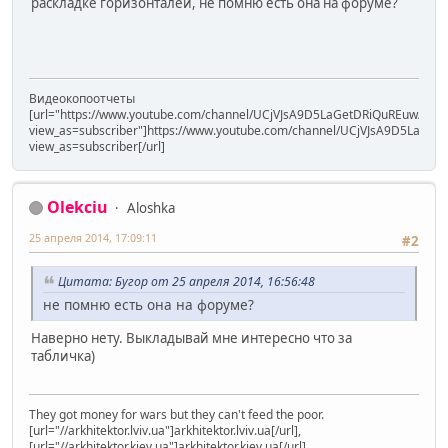
раскладке горизонталей, не помню есть она на форуме?
Видеокопоотчеты
[url="https://www.youtube.com/channel/UCjVJsA9D5LaGetDRiQuREuw/vide
view_as=subscriber"]https://www.youtube.com/channel/UCjVJsA9D5LaGet
view_as=subscriber[/url]
Olekciu
Aloshka
25 апреля 2014, 17:09:11
#2
Цитата: Бугор от 25 апреля 2014, 16:56:48
не помню есть она на форуме?
Наверно нету. Выкладывай мне интересно что за
табличка)
They got money for wars but they can't feed the poor.
[url="//arkhitektor.lviv.ua"]arkhitektor.lviv.ua[/url],
[url="//arkhitektor.kiev.ua"]arkhitektor.kiev.ua[/url]