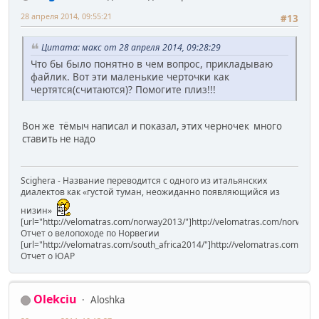
28 апреля 2014, 09:55:21
#13
Цитата: макс от 28 апреля 2014, 09:28:29
Что бы было понятно в чем вопрос, прикладываю
файлик. Вот эти маленькие черточки как
чертятся(считаются)? Помогите плиз!!!
Вон же тёмыч написал и показал, этих черночек много
ставить не надо
Scighera - Название переводится с одного из итальянских
диалектов как «густой туман, неожиданно появляющийся из
низин»
[url="http://velomatras.com/norway2013/"]http://velomatras.com/norway20
Отчет о велопоходе по Норвегии
[url="http://velomatras.com/south_africa2014/"]http://velomatras.com/sout
Отчет о ЮАР
Olekciu
Aloshka