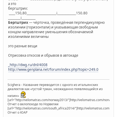
а это
бергштрих:
____150,80___________________i____________150.80
________i_________
Бергштрих
— чёрточка, проведённая перпендикулярно
изолинии (горизонтали) и указывающая свободным
концом направление уменьшения обозначаемой
изолиниями величины
это разные вещи
Отрисовка откосов и обрывов в автокаде
_http://dwg.ru/dnl/4008
http://www.genplana.net/forum/index.php?topic=249.0
Scighera - Название переводится с одного из итальянских
диалектов как «густой туман, неожиданно появляющийся из
низин»
[url="http://velomatras.com/norway2013/"]http://velomatras.com/norway20
Отчет о велопоходе по Норвегии
[url="http://velomatras.com/south_africa2014/"]http://velomatras.com/sout
Отчет о ЮАР