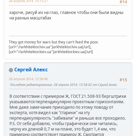
28 апреля 2014, 10:13:27
#14
кароче, рисуй их на глаз, главное чтобы они были видны
на разных масштабах
They got money for wars but they can't feed the poor.
[url="//arkhitektor.lviv.ua"]arkhitektor.lviv.ua[/url],
[url="//arkhitektor.kiev.ua"]arkhitektor.kiev.ua[/url]
Сергей Алекс
28 апреля 2014, 12:58:40
#15
Последнее редактирование
: 28 апреля 2014, 13:58:02 от Сергей Алекс
В соответствии с примером Ж, ГОСТ 21.508-93 бергштрихи
указываются перпендикулярно проектным горизонталям.
Мне даже замечание приходило по этому поводу от
эксперта, хотя видел как "старики" на эту
перпендикулярность "забивали" и раньше все проходило.
P.S. От себя добавлю, чтобы графически они читались,
черчу их длиной 0,7 м на плане, это будет 1,4 мм, что
примерно соответствует примеру Ж. Смотрится