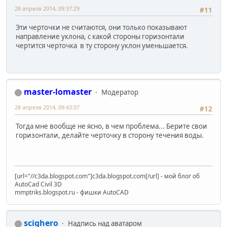
28 апреля 2014, 09:37:29
#11
Эти черточки не считаются, они только показывают
направление уклона, с какой стороны горизонтали
чертится черточка в ту сторону уклон уменьшается.
master-lomaster
Модератор
28 апреля 2014, 09:43:07
#12
Тогда мне вообще не ясно, в чем проблема... Берите свои
горизонтали, делайте черточку в сторону течения воды.
[url="//c3da.blogspot.com"]c3da.blogspot.com[/url] - мой блог об
AutoCad Civil 3D
mmptriks.blogspot.ru - фишки AutoCAD
scighero
Надпись над аватаром