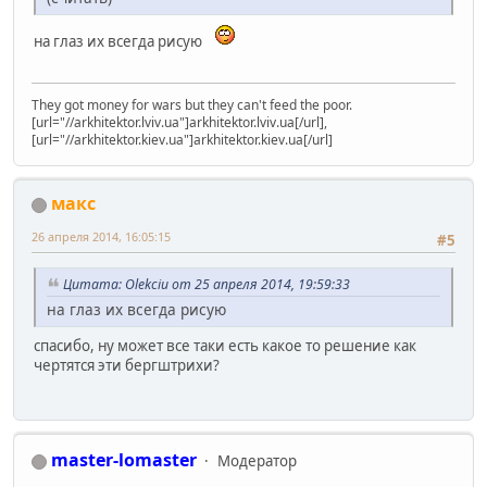
на глаз их всегда рисую
They got money for wars but they can't feed the poor.
[url="//arkhitektor.lviv.ua"]arkhitektor.lviv.ua[/url],
[url="//arkhitektor.kiev.ua"]arkhitektor.kiev.ua[/url]
макс
26 апреля 2014, 16:05:15
#5
Цитата: Olekciu от 25 апреля 2014, 19:59:33
на глаз их всегда рисую
спасибо, ну может все таки есть какое то решение как
чертятся эти бергштрихи?
master-lomaster
Модератор