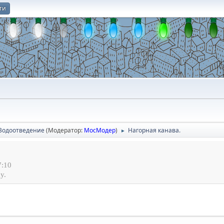
ти
О
Водоотведение
(Модератор:
МосМодер
)
Нагорная канава.
►
7:10
у.