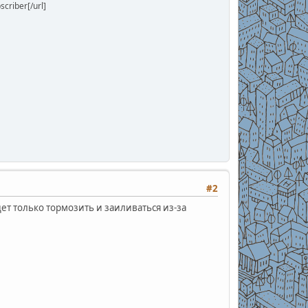
riber[/url]
#2
т только тормозить и заиливаться из-за