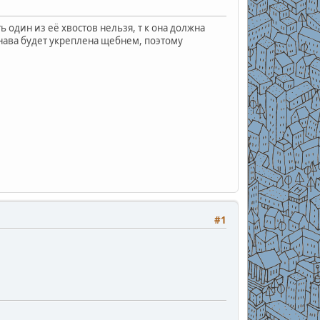
 один из её хвостов нельзя, т к она должна
нава будет укреплена щебнем, поэтому
#1