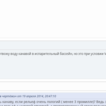
 отвожу воду канавой в испарительный бассейн, но это при условии
чертёжич от 19 апреля 2014, 20:47:10
ь канаву, если рельеф очень пологий ( менее 3 промилле)? Ведь з
а рельеф с нулевой отметкой, а противоположный хвост поднима