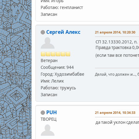
Имя: Игорь
Работаю: генпланист
Записан
Сергей Алекс
21 апреля 2014, 10:20:30
СП 32.13330.2012, п.
Правда трактовка 0,
(если там все потоне
Ветеран
Сообщения: 944
Город: Худозимбабве
Делай, что должен и..., 
Имя: Лелик
Работаю: тружусь
Записан
PUH
21 апреля 2014, 10:34:33
ТВОРЕЦ
да такой уклон сдела