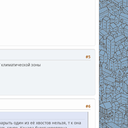
#5
 V климатической зоны
#6
арыть один из её хвостов нельзя, т к она
ть глупо. Канава будет укреплена