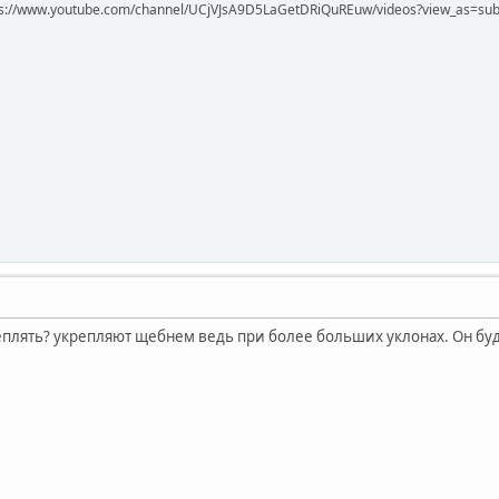
ps://www.youtube.com/channel/UCjVJsA9D5LaGetDRiQuREuw/videos?view_as=subsc
плять? укрепляют щебнем ведь при более больших уклонах. Он буде