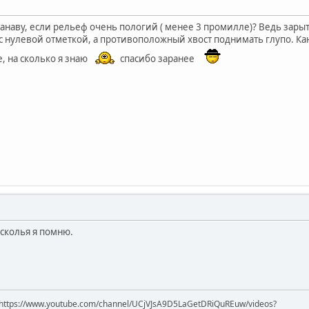
анаву, если рельеф очень пологий ( менее 3 промилле)? Ведь зарыть
с нулевой отметкой, а противоположный хвост поднимать глупо. Ка
 на сколько я знаю
спасибо заранее
 сколья я помню.
https://www.youtube.com/channel/UCjVJsA9D5LaGetDRiQuREuw/videos?