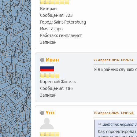
Ветеран
Сообщения: 723
Город: Saint-Petersburg
Имя: Игорь
Работаю: генпланист
Записан
Иван
22 апреля 2014, 13:26:14
Я в крайних случаях
Коренной Житель
Сообщения: 186
Записан
Yrri
10 апреля 2025, 13:01:24
Цитата: норматив 
Как спроектироват
должна выходить н