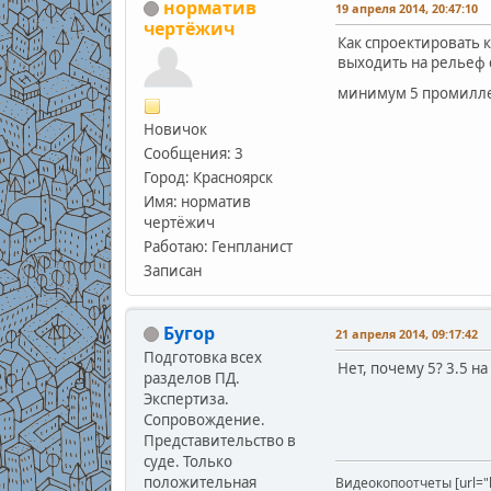
норматив
19 апреля 2014, 20:47:10
чертёжич
Как спроектировать к
выходить на рельеф 
минимум 5 промилле,
Новичок
Сообщения: 3
Город: Красноярск
Имя: норматив
чертёжич
Работаю: Генпланист
Записан
Бугор
21 апреля 2014, 09:17:42
Подготовка всех
Нет, почему 5? 3.5 на
разделов ПД.
Экспертиза.
Сопровождение.
Представительство в
суде. Только
положительная
Видеокопоотчеты [url="