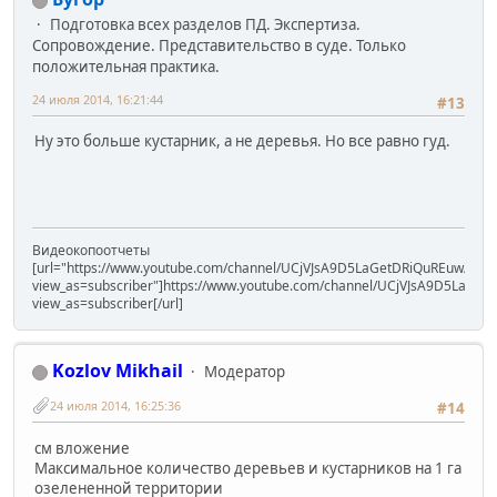
Подготовка всех разделов ПД. Экспертиза.
Сопровождение. Представительство в суде. Только
положительная практика.
24 июля 2014, 16:21:44
#13
Ну это больше кустарник, а не деревья. Но все равно гуд.
Видеокопоотчеты
[url="https://www.youtube.com/channel/UCjVJsA9D5LaGetDRiQuREuw/vide
view_as=subscriber"]https://www.youtube.com/channel/UCjVJsA9D5LaGet
view_as=subscriber[/url]
Kozlov Mikhail
Модератор
24 июля 2014, 16:25:36
#14
см вложение
Максимальное количество деревьев и кустарников на 1 га
озелененной территории