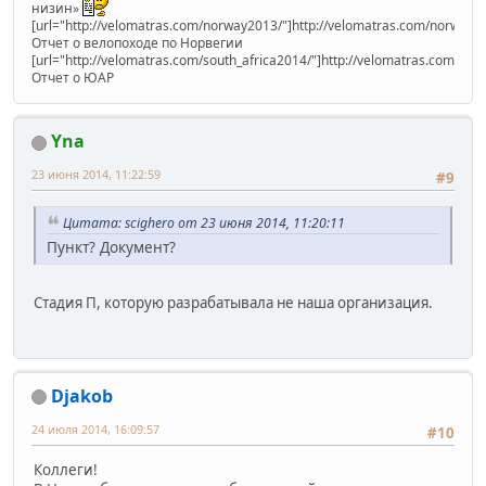
низин»
[url="http://velomatras.com/norway2013/"]http://velomatras.com/norway20
Отчет о велопоходе по Норвегии
[url="http://velomatras.com/south_africa2014/"]http://velomatras.com/sout
Отчет о ЮАР
Yna
23 июня 2014, 11:22:59
#9
Цитата: scighero от 23 июня 2014, 11:20:11
Пункт? Документ?
Стадия П, которую разрабатывала не наша организация.
Djakob
24 июля 2014, 16:09:57
#10
Коллеги!