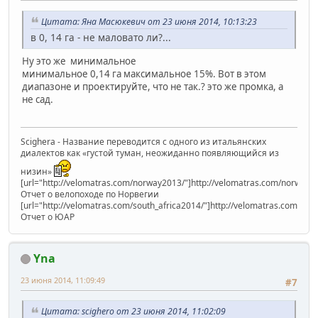
Цитата: Яна Масюкевич от 23 июня 2014, 10:13:23
в 0, 14 га - не маловато ли?...
Ну это же минимальное
минимальное 0,14 га максимальное 15%. Вот в этом
диапазоне и проектируйте, что не так.? это же промка, а
не сад.
Scighera - Название переводится с одного из итальянских
диалектов как «густой туман, неожиданно появляющийся из
низин»
[url="http://velomatras.com/norway2013/"]http://velomatras.com/norway20
Отчет о велопоходе по Норвегии
[url="http://velomatras.com/south_africa2014/"]http://velomatras.com/sout
Отчет о ЮАР
Yna
23 июня 2014, 11:09:49
#7
Цитата: scighero от 23 июня 2014, 11:02:09