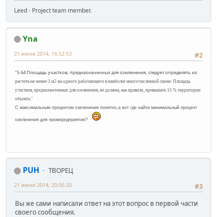
Leed - Project team member.
Yna
21 июня 2014, 16:52:53
#2
"5.64 Площадь участков, предназначенных для озеленения, следует определять из
расчета не менее 3 м
2
на одного работающего в наиболее многочисленной смене.
Площадь
участков, предназначенных для озеленения, не должна, как правило,
превышать 15 % территории
объекта."
С максимальным процентом озеленения понятно,а вот где найти минимальный процент
озеленения для промпредприятия?
PUH
ТВОРЕЦ
21 июня 2014, 20:06:20
#3
Вы же сами написали ответ на этот вопрос в первой части
своего сообщения.