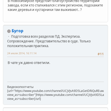
В Новосибирске предстоит благоустройство территории
завода, если кто сталкивался с этим регионом, подскажите
какие деревья и кустарники там выживают.. ?
Бугор
Подготовка всех разделов ПД. Экспертиза.
Сопровождение. Представительство в суде. Только
положительная практика.
24 июля 2014, 16:11:14
#11
В чате уж давно ответили.
Видеокопоотчеты
[url="https://www.youtube.com/channel/UCjVJsA9D5LaGetDRiQuREuw/vide
view_as=subscriber"]https://www.youtube.com/channel/UCjVJsA9D5LaGet
view_as=subscriber[/url]