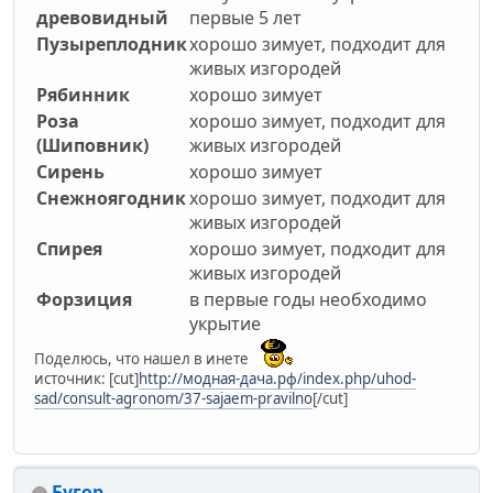
древовидный
первые 5 лет
Пузыреплодник
хорошо зимует, подходит для
живых изгородей
Рябинник
хорошо зимует
Роза
хорошо зимует, подходит для
(Шиповник)
живых изгородей
Сирень
хорошо зимует
Снежноягодник
хорошо зимует, подходит для
живых изгородей
Спирея
хорошо зимует, подходит для
живых изгородей
Форзиция
в первые годы необходимо
укрытие
Поделюсь, что нашел в инете
источник: [cut]
http://модная-дача.рф/index.php/uhod-
sad/consult-agronom/37-sajaem-pravilno
[/cut]
Бугор