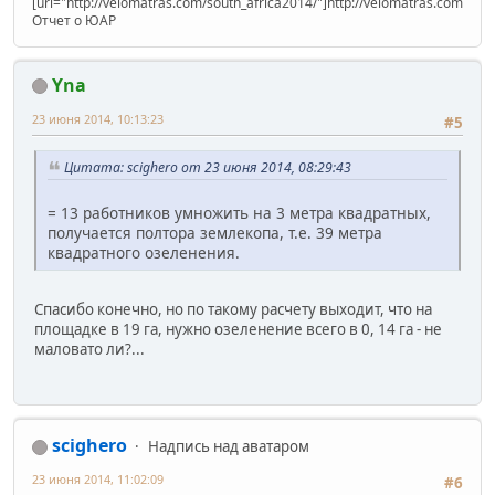
[url="http://velomatras.com/south_africa2014/"]http://velomatras.com/sout
Отчет о ЮАР
Yna
23 июня 2014, 10:13:23
#5
Цитата: scighero от 23 июня 2014, 08:29:43
= 13 работников умножить на 3 метра квадратных,
получается полтора землекопа, т.е. 39 метра
квадратного озеленения.
Спасибо конечно, но по такому расчету выходит, что на
площадке в 19 га, нужно озеленение всего в 0, 14 га - не
маловато ли?...
scighero
Надпись над аватаром
23 июня 2014, 11:02:09
#6