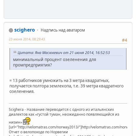
scighero
Надпись над аватаром
23 июня 2014, 08:29:43
#4
Цитата: Яна Масюкевич от 21 июня 2014, 16:52:53
минимальный процент озеленения для
промпредприятия?
= 13 работников умножить на 3 метра квадратных,
получается полтора землекопа, т.е. 39 метра квадратного
озеленения.
Scighera - Название переводится с одного из итальянских
диалектов как «густой туман, неожиданно появляющийся из
низин»
[url="http://velomatras.com/norway2013/"]http://velomatras.com/norway20
Отчет о велопоходе по Норвегии