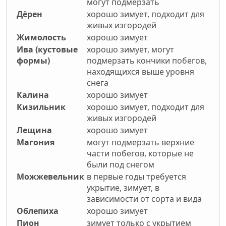
могут подмерзать
Дёрен
хорошо зимует, подходит для
живых изгородей
Жимолость
хорошо зимует
Ива (кустовые
хорошо зимует, могут
формы)
подмерзать кончики побегов,
находящихся выше уровня
снега
Калина
хорошо зимует
Кизильник
хорошо зимует, подходит для
живых изгородей
Лещина
хорошо зимует
Магония
могут подмерзать верхние
части побегов, которые не
были под снегом
Можжевельник
в первые годы требуется
укрытие, зимует, в
зависимости от сорта и вида
Облепиха
хорошо зимует
Пион
зимует только с укрытием