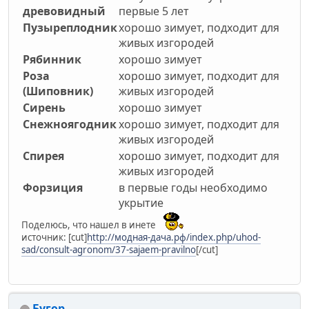
древовидный
первые 5 лет
Пузыреплодник
хорошо зимует, подходит для
живых изгородей
Рябинник
хорошо зимует
Роза
хорошо зимует, подходит для
(Шиповник)
живых изгородей
Сирень
хорошо зимует
Снежноягодник
хорошо зимует, подходит для
живых изгородей
Спирея
хорошо зимует, подходит для
живых изгородей
Форзиция
в первые годы необходимо
укрытие
Поделюсь, что нашел в инете
источник: [cut]
http://модная-дача.рф/index.php/uhod-
sad/consult-agronom/37-sajaem-pravilno
[/cut]
Бугор