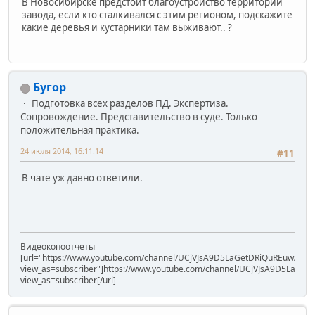
В Новосибирске предстоит благоустройство территории
завода, если кто сталкивался с этим регионом, подскажите
какие деревья и кустарники там выживают.. ?
Бугор
Подготовка всех разделов ПД. Экспертиза.
Сопровождение. Представительство в суде. Только
положительная практика.
24 июля 2014, 16:11:14
#11
В чате уж давно ответили.
Видеокопоотчеты
[url="https://www.youtube.com/channel/UCjVJsA9D5LaGetDRiQuREuw/vide
view_as=subscriber"]https://www.youtube.com/channel/UCjVJsA9D5LaGet
view_as=subscriber[/url]