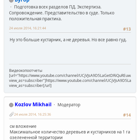
Подготовка всех разделов ПД. Экспертиза.
Сопровождение. Представительство в суде. Только
положительная практика.
24 июля 2014, 16:21:44
#13
Ну это больше кустарник, а не деревья. Но все равно гуд.
Видеокопоотчеты
[url="https://www.youtube.com/channel/UCjVJsA9D5LaGetDRiQuREuw/vide
view_as=subscriber"]https://www.youtube.com/channel/UCjVJsA9D5LaGet
view_as=subscriber[/url]
Kozlov Mikhail
Модератор
24 июля 2014, 16:25:36
#14
см вложение
Максимальное количество деревьев и кустарников на 1 га
озелененной территории