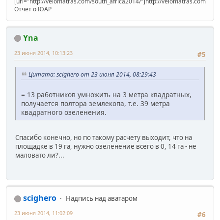
[url="http://velomatras.com/south_africa2014/"]http://velomatras.com/sout
Отчет о ЮАР
Yna
23 июня 2014, 10:13:23
#5
Цитата: scighero от 23 июня 2014, 08:29:43
= 13 работников умножить на 3 метра квадратных,
получается полтора землекопа, т.е. 39 метра
квадратного озеленения.
Спасибо конечно, но по такому расчету выходит, что на
площадке в 19 га, нужно озеленение всего в 0, 14 га - не
маловато ли?...
scighero
Надпись над аватаром
23 июня 2014, 11:02:09
#6