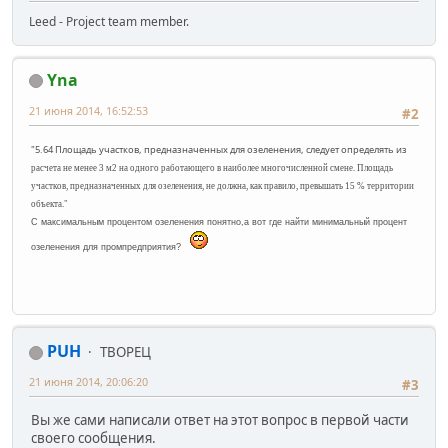
Leed - Project team member.
Yna
21 июня 2014, 16:52:53
#2
"5.64 Площадь участков, предназначенных для озеленения, следует определять из
расчета не менее 3 м
2
на одного работающего в наиболее многочисленной смене.
Площадь
участков, предназначенных для озеленения, не должна, как правило,
превышать 15 % территории
объекта."
С максимальным процентом озеленения понятно,а вот где найти минимальный процент
озеленения для промпредприятия?
PUH
ТВОРЕЦ
21 июня 2014, 20:06:20
#3
Вы же сами написали ответ на этот вопрос в первой части
своего сообщения.