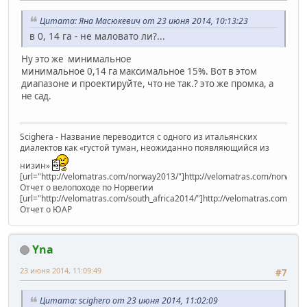
Цитата: Яна Масюкевич от 23 июня 2014, 10:13:23
в 0, 14 га - не маловато ли?...
Ну это же минимальное
минимальное 0,14 га максимальное 15%. Вот в этом
диапазоне и проектируйте, что не так.? это же промка, а
не сад.
Scighera - Название переводится с одного из итальянских
диалектов как «густой туман, неожиданно появляющийся из
низин»
[url="http://velomatras.com/norway2013/"]http://velomatras.com/norway20
Отчет о велопоходе по Норвегии
[url="http://velomatras.com/south_africa2014/"]http://velomatras.com/sout
Отчет о ЮАР
Yna
23 июня 2014, 11:09:49
#7
Цитата: scighero от 23 июня 2014, 11:02:09