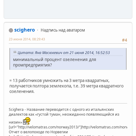
scighero
Надпись над аватаром
23 июня 2014, 08:29:43
#4
Цитата: Яна Масюкевич от 21 июня 2014, 16:52:53
минимальный процент озеленения для
промпредприятия?
= 13 работников умножить на 3 метра квадратных,
получается полтора землекопа, т.е. 39 метра квадратного
озеленения.
Scighera - Название переводится с одного из итальянских
диалектов как «густой туман, неожиданно появляющийся из
низин»
[url="http://velomatras.com/norway2013/"]http://velomatras.com/norway20
Отчет о велопоходе по Норвегии