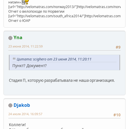
низин»
[url="http://velomatras.com/norway2013/"]http://velomatras.com/norway20
Отчет о велопоходе по Норвегии
[url="http://velomatras.com/south_africa2014/"]http://velomatras.com/sout
Отчет о ЮАР
Yna
23 июня 2014, 11:22:59
#9
Цитата: scighero от 23 июня 2014, 11:20:11
Пункт? Документ?
Стадия П, которую разрабатывала не наша организация.
Djakob
24 июля 2014, 16:09:57
#10
Коллеги!