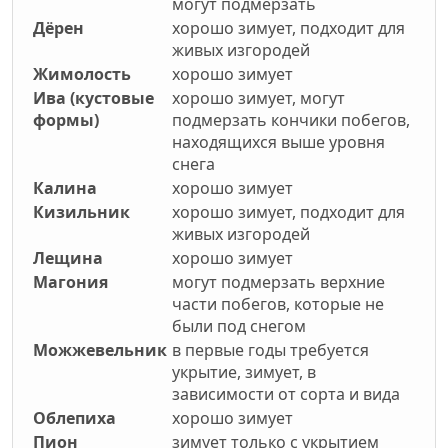
могут подмерзать
Дёрен
хорошо зимует, подходит для
живых изгородей
Жимолость
хорошо зимует
Ива (кустовые
хорошо зимует, могут
формы)
подмерзать кончики побегов,
находящихся выше уровня
снега
Калина
хорошо зимует
Кизильник
хорошо зимует, подходит для
живых изгородей
Лещина
хорошо зимует
Магония
могут подмерзать верхние
части побегов, которые не
были под снегом
Можжевельник
в первые годы требуется
укрытие, зимует, в
зависимости от сорта и вида
Облепиха
хорошо зимует
Пион
зимует только с укрытием