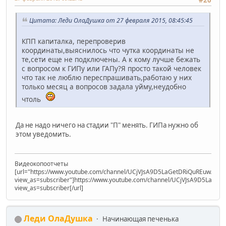
Цитата: Леди ОлаДушка от 27 февраля 2015, 08:45:45
КПП капиталка, перепроверив
координаты,выяснилось что чутка координаты не
те,сети еще не подключены. А к кому лучше бежать
с вопросом к ГИПу или ГАПу?Я просто такой человек
что так не люблю переспрашивать,работаю у них
только месяц а вопросов задала уйму,неудобно
чтоль
Да не надо ничего на стадии "П" менять. ГИПа нужно об
этом уведомить.
Видеокопоотчеты
[url="https://www.youtube.com/channel/UCjVJsA9D5LaGetDRiQuREuw/vide
view_as=subscriber"]https://www.youtube.com/channel/UCjVJsA9D5LaGet
view_as=subscriber[/url]
Леди ОлаДушка
Начинающая печенька