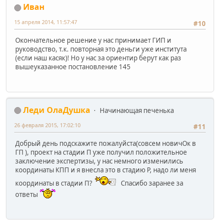
Иван
15 апреля 2014, 11:57:47
#10
Окончательное решение у нас принимает ГИП и
руководство, т.к. повторная это деньги уже института
(если наш касяк)! Но у нас за ориентир берут как раз
вышеуказанное постановление 145
Леди ОлаДушка
Начинающая печенька
26 февраля 2015, 17:02:10
#11
Добрый день подскажите пожалуйста(совсем новичОк в
ГП ), проект на стадии П уже получил положительное
заключение экспертизы, у нас немного изменились
координаты КПП и я внесла это в стадию Р, надо ли меня
координаты в стадии П?
Спасибо заранее за
ответы