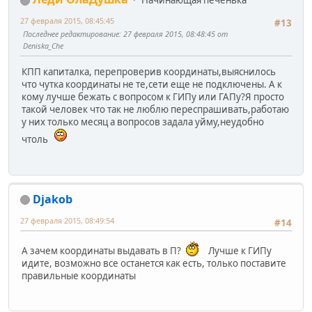
Начинающая печенька
27 февраля 2015, 08:45:45
#13
Последнее редактирование
: 27 февраля 2015, 08:48:45 от
Deniska_Che
КПП капиталка, перепроверив координаты,выяснилось
что чутка координаты не те,сети еще не подключены. А к
кому лучше бежать с вопросом к ГИПу или ГАПу?Я просто
такой человек что так не люблю переспрашивать,работаю
у них только месяц а вопросов задала уйму,неудобно
чтоль
Djakob
27 февраля 2015, 08:49:54
#14
А зачем координаты выдавать в П?
Лучше к ГИПу
идите, возможно все останется как есть, только поставите
правильные координаты