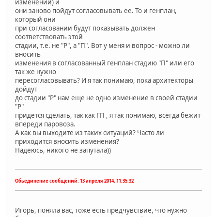
изменений) и
они заново пойдут согласовывать ее. То и генплан,
который они
при согласовании будут показывать должен
соответствовать этой
стадии, т.е. не "Р", а "П". Вот у меня и вопрос - можно ли
вносить
изменения в согласованный генплан стадию "П" или его
так же нужно
пересогласовывать? И я так понимаю, пока архитекторы
дойдут
до стадии "Р" нам еще не одно изменение в своей стадии
"Р"
придется сделать, так как ГП , я так понимаю, всегда бежит
впереди паровоза.
А как вы выходите из таких ситуаций? Часто ли
приходится вносить изменения?
Надеюсь, никого не запутала))
Обьединение сообщений:
13 апреля 2014, 11:35:32
Игорь, поняла вас, тоже есть предчувствие, что нужно