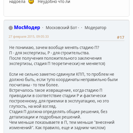
надоела
Неудобно что ли
МосМодер
Московский Бот -
Модератор
27 февраля 2015, 09:05:33
#17
Не понимаю, зачем вообще менять стадию П?
П - для экспертизы, Р - для строительства.
После получения положительного заключения
экспертизы, стадия П теоретически) не меняется)
Если не сильно заметно сдвинули КПП, то проблем не
должно быть, если тупо координаты неправильно были
посчитаны - то тем более.
Встречалось такое извращение, когда стадию П
приводили в соответствие стадии Р и фактически
построенному, для приемки в эксплуатацию, но это
глупость, на мой взгляд.
Стадия П должна определять общие решения, без
детализации и подробных решений.
Чем меньше показываете в П, тем меньше "внесений
изменений". Как правило, еще и задним числом)