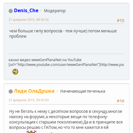
Denis_Che
Модератор
27 февраля 2015, 08:56:32
#15
чем больше гипу вопросов - тем лучше) потом меньше
проблем
канал видео wwwGenPlanaNet на YouTube
[url="http://www.youtube.com/user/wwwGenPlanaNet"]http://www.youtub
Леди ОлаДушка
Начинающая печенька
27 февраля 2015, 09:03:43
#16
Ну не бегать к нему с десятком вопросов в секунду,многое
нахожу на форуме,а некоторые вещи по телефону-
консультация с старшим поколением) Да и в принципе все
вопросы решаю с ГАПом,но что то мне кажется я ей