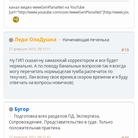
канал видео wwwGenPlanaNet на YouTube
[url="http://www.youtube.com/user/wwwGenPlanaNet"]http://www.youtub
Леди ОлаДушка
Начинающая печенька
27 февраля 2015, 09:13:11
#19
Ну ГИП сказал-ну замазюкай корректором и все будет
нормально. А по поводу банальных вопросов-так я всегда
могу перечитать нормы(целая тумба распечаток по
текучке). Лан всему свое время,в скором времени и я буду
отвечать на вопросы новичков)
Бугор
Подготовка всех разделов ПД. Экспертиза.
Сопровождение. Представительство в суде. Только
положительная практика.
27 февраля 2015, 09:22:43
#20