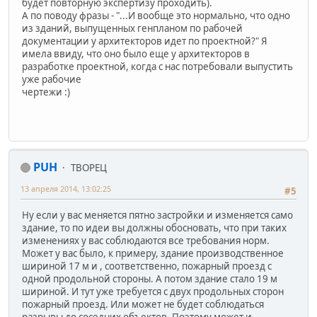
будет повторную экспертизу проходить).
А по поводу фразы - "...И вообще это нормально, что одно
из зданий, выпущенных генпланом по рабочей
документации у архитекторов идет по проектной?" Я
имела ввиду, что оно было еще у архитекторов в
разработке проектной, когда с нас потребовали выпустить
уже рабочие
чертежи :)
PUH
ТВОРЕЦ
13 апреля 2014, 13:02:25
#5
Ну если у вас меняется пятно застройки и изменяется само
здание, то по идеи вы должны обосновать, что при таких
изменениях у вас соблюдаются все требования норм.
Может у вас было, к примеру, здание производственное
шириной 17 м и , соответственно, пожарный проезд с
одной продольной стороны. А потом здание стало 19 м
шириной. И тут уже требуется с двух продольных сторон
пожарный проезд. Или может не будет соблюдаться