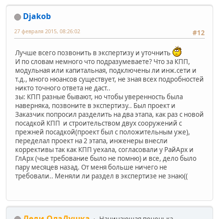
Djakob
27 февраля 2015, 08:26:02
#12
Лучше всего позвонить в экспертизу и уточнить
И по словам немного что подразумеваете? Что за КПП,
модульная или капитальная, подключены ли инж.сети и
т.д., много нюансов существует, не зная всех подробностей
никто точного ответа не даст..
зы: КПП разные бывают, но чтобы уверенность была
наверняка, позвоните в экспертизу.. Был проект и
Заказчик попросил разделить на два этапа, как раз с новой
посадкой КПП и строительством двух сооружений с
прежней посадкой(проект был с положительным уже),
переделал проект на 2 этапа, инженеры внесли
коррективы так как КПП уехала, согласовали у РайАрх и
ГлАрх (чье требование было не помню) и все, дело было
пару месяцев назад. От меня больше ничего не
требовали.. Меняли ли раздел в экспертизе не знаю((
Леди ОлаДушка