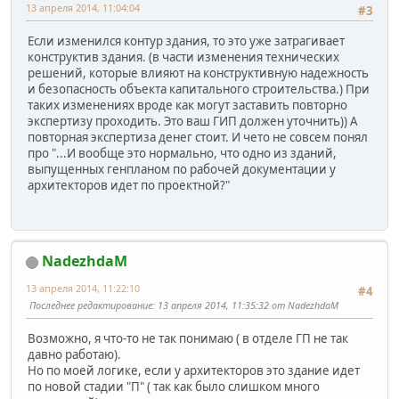
13 апреля 2014, 11:04:04
#3
Если изменился контур здания, то это уже затрагивает
конструктив здания. (в части изменения технических
решений, которые влияют на конструктивную надежность
и безопасность объекта капитального строительства.) При
таких изменениях вроде как могут заставить повторно
экспертизу проходить. Это ваш ГИП должен уточнить)) А
повторная экспертиза денег стоит. И чето не совсем понял
про "...И вообще это нормально, что одно из зданий,
выпущенных генпланом по рабочей документации у
архитекторов идет по проектной?"
NadezhdaM
13 апреля 2014, 11:22:10
#4
Последнее редактирование
: 13 апреля 2014, 11:35:32 от NadezhdaM
Возможно, я что-то не так понимаю ( в отделе ГП не так
давно работаю).
Но по моей логике, если у архитекторов это здание идет
по новой стадии "П" ( так как было слишком много