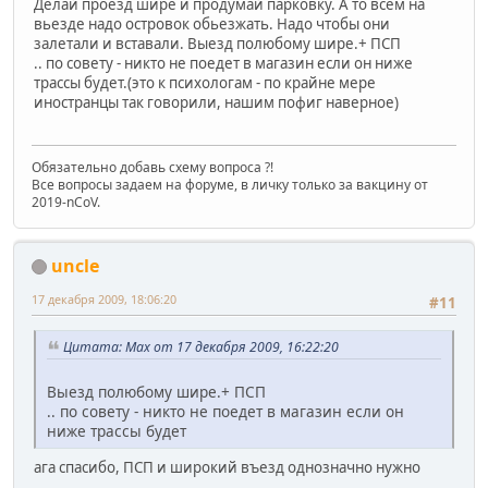
Делай проезд шире и продумай парковку. А то всем на
вьезде надо островок обьезжать. Надо чтобы они
залетали и вставали. Выезд полюбому шире.+ ПСП
.. по совету - никто не поедет в магазин если он ниже
трассы будет.(это к психологам - по крайне мере
иностранцы так говорили, нашим пофиг наверное)
Обязательно добавь схему вопроса ?!
Все вопросы задаем на форуме, в личку только за вакцину от
2019-nCoV.
uncle
17 декабря 2009, 18:06:20
#11
Цитата: Max от 17 декабря 2009, 16:22:20
Выезд полюбому шире.+ ПСП
.. по совету - никто не поедет в магазин если он
ниже трассы будет
ага спасибо, ПСП и широкий въезд однозначно нужно