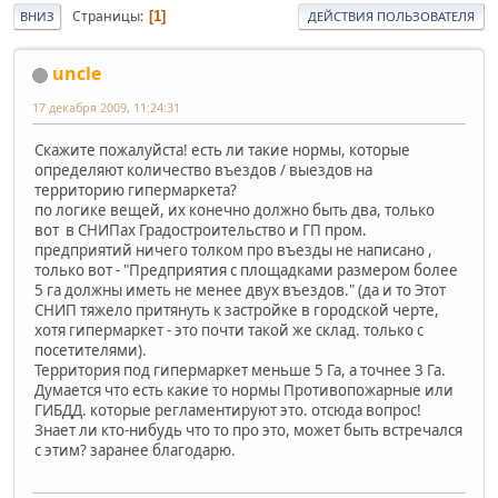
Страницы
1
ВНИЗ
ДЕЙСТВИЯ ПОЛЬЗОВАТЕЛЯ
uncle
17 декабря 2009, 11:24:31
Скажите пожалуйста! есть ли такие нормы, которые
определяют количество въездов / выездов на
территорию гипермаркета?
по логике вещей, их конечно должно быть два, только
вот в СНИПах Градостроительство и ГП пром.
предприятий ничего толком про въезды не написано ,
только вот - "Предприятия с площадками размером более
5 га должны иметь не менее двух въездов." (да и то Этот
СНИП тяжело притянуть к застройке в городской черте,
хотя гипермаркет - это почти такой же склад. только с
посетителями).
Территория под гипермаркет меньше 5 Га, а точнее 3 Га.
Думается что есть какие то нормы Противопожарные или
ГИБДД. которые регламентируют это. отсюда вопрос!
Знает ли кто-нибудь что то про это, может быть встречался
с этим? заранее благодарю.