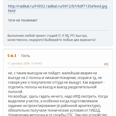
http://radikal.ru/F/i052.radikal.ru/0912/b7/6df7135efeed.jpg.
html
тэги не понимает
Выполним любой проект стадий П, Р, РД, РП: Быстро,
качественно, недорого! Выбирайте любые два варианта!
t-a.t
Гость
17 декабря 2009, 15:44:43
#8
не, с таким выездом не пойдет. малейшая авария на
въезде на 2 полосы и никакая пожарная, скорая и тд, не
говоря уже о покупателях оттуда не выедут. Как вариант -
отделить полосы на въезд и выезд разделительной
полосой.
Но вообще, здесь гадать нечего, надо ИРД смотреть. Когда
выделяли участок, а особенно когда подготавливали
задание на проектирование (в районной архитектуре),
обязательно получали технические условия от ГИБ2Д,
Управления автодора и от службы ГПС. Там про устройство