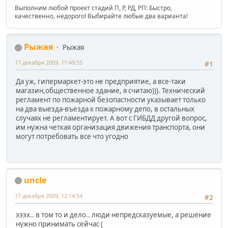
Выполним любой проект стадий П, Р, РД, РП: Быстро,
качественно, недорого! Выбирайте любые два варианта!
Рыжая
Рыжая
17 декабря 2009, 11:49:55
#1
Да уж, гипермаркет-это не предприятие, а все-таки
магазин,общественное здание, я считаю))). Технический
регламент по пожарной безопастности указывает только
на два выезда-въезда к пожарному депо, в остальных
случаях не регламентирует. А вот с ГИБДД другой вопрос,
им нужна четкая организация движения транспорта, они
могут потребовать все что угодно
uncle
17 декабря 2009, 12:14:54
#2
эээх.. в том то и дело.. люди непредсказуемые, а решение
нужно принимать сейчас (