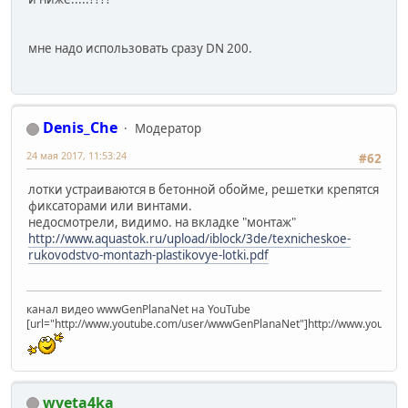
мне надо использовать сразу DN 200.
Denis_Che
Модератор
24 мая 2017, 11:53:24
#62
лотки устраиваются в бетонной обойме, решетки крепятся
фиксаторами или винтами.
недосмотрели, видимо. на вкладке "монтаж"
http://www.aquastok.ru/upload/iblock/3de/texnicheskoe-
rukovodstvo-montazh-plastikovye-lotki.pdf
канал видео wwwGenPlanaNet на YouTube
[url="http://www.youtube.com/user/wwwGenPlanaNet"]http://www.youtub
wveta4ka