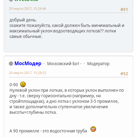
29 марта 2017, 15:24:46
#51
добрый день.
скажите пожалуйста, какой должен быть минимальный и
максимальный уклон водоотводящих лотков?? лотки
самые обычные.
МосМодер
Московский Бот -
Модератор
29 марта 2017, 15:28:52
#52
0-90
Нулевой уклон при лотках, в которых уклон выполнен по
дну - т.е. сверху горизонтально (например, на
стройплощадках), а дно лотка с уклоном 3-5 промилле,
и также дополнительно ступенчатое увеличение
высоты=глубины лотка.
А 90 промилле - это водосточная труба