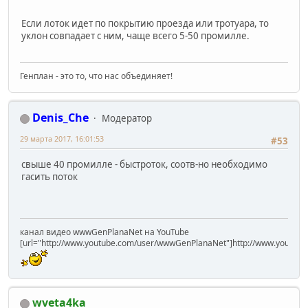
Если лоток идет по покрытию проезда или тротуара, то
уклон совпадает с ним, чаще всего 5-50 промилле.
Генплан - это то, что нас объединяет!
Denis_Che
Модератор
29 марта 2017, 16:01:53
#53
свыше 40 промилле - быстроток, соотв-но необходимо
гасить поток
канал видео wwwGenPlanaNet на YouTube
[url="http://www.youtube.com/user/wwwGenPlanaNet"]http://www.youtub
wveta4ka