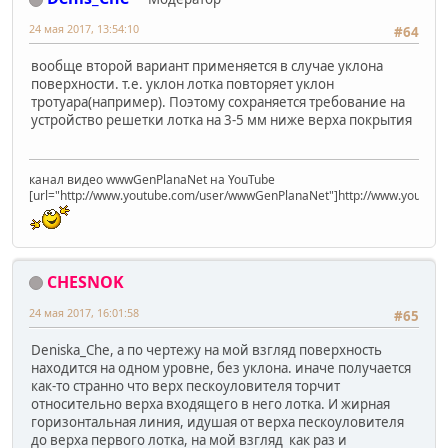
24 мая 2017, 13:54:10
#64
вообще второй вариант применяется в случае уклона
поверхности. т.е. уклон лотка повторяет уклон
тротуара(например). Поэтому сохраняется требование на
устройство решетки лотка на 3-5 мм ниже верха покрытия
канал видео wwwGenPlanaNet на YouTube
[url="http://www.youtube.com/user/wwwGenPlanaNet"]http://www.youtub
CHESNOK
24 мая 2017, 16:01:58
#65
Deniska_Che, а по чертежу на мой взгляд поверхность
находится на одном уровне, без уклона. иначе получается
как-то странно что верх пескоуловителя торчит
относительно верха входящего в него лотка. И жирная
горизонтальная линия, идушая от верха пескоуловителя
до верха первого лотка, на мой взгляд как раз и