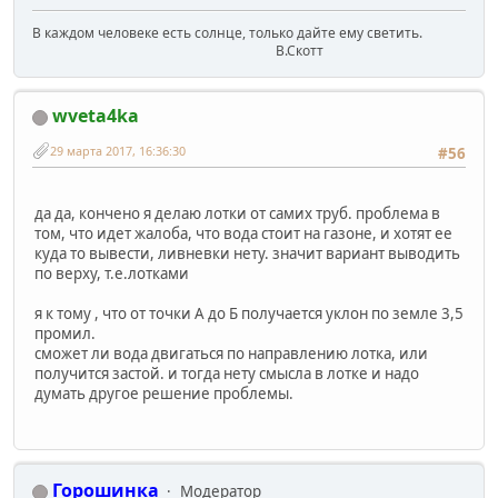
В каждом человеке есть солнце, только дайте ему светить.
В.Скотт
wveta4ka
29 марта 2017, 16:36:30
#56
да да, кончено я делаю лотки от самих труб. проблема в
том, что идет жалоба, что вода стоит на газоне, и хотят ее
куда то вывести, ливневки нету. значит вариант выводить
по верху, т.е.лотками
я к тому , что от точки А до Б получается уклон по земле 3,5
промил.
сможет ли вода двигаться по направлению лотка, или
получится застой. и тогда нету смысла в лотке и надо
думать другое решение проблемы.
Горошинка
Модератор