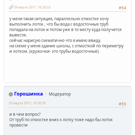
29 марта 2017, 16:28:53
#54
у меня такая ситуация, параллельно отмостке хочу
выполнить лоток , что бы вода с водосточных труб
попадала на лоток и потом уже в то месту куда получится
вывести.
сейчас нарисую схематично что я имею ввиду.
на схеме у меня здание школы, с отмосткой по периметру
и лотком. (кружочки- это трубы водосточные)
Горошинка
Модератор
29 марта 2017, 16:30:59
#55
и в чем вопрос?
От труб по отмостке вниз к лотку тоже надо бы лоток
провести