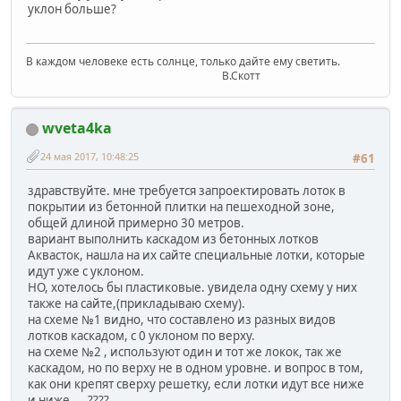
уклон больше?
В каждом человеке есть солнце, только дайте ему светить.
В.Скотт
wveta4ka
24 мая 2017, 10:48:25
#61
здравствуйте. мне требуется запроектировать лоток в
покрытии из бетонной плитки на пешеходной зоне,
общей длиной примерно 30 метров.
вариант выполнить каскадом из бетонных лотков
Аквасток, нашла на их сайте специальные лотки, которые
идут уже с уклоном.
НО, хотелось бы пластиковые. увидела одну схему у них
также на сайте,(прикладываю схему).
на схеме №1 видно, что составлено из разных видов
лотков каскадом, с 0 уклоном по верху.
на схеме №2 , используют один и тот же локок, так же
каскадом, но по верху не в одном уровне. и вопрос в том,
как они крепят сверху решетку, если лотки идут все ниже
и ниже.....????