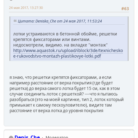
24 мая 2017, 13:27:30
#63
Цитата: Deniska_Che от 24 мая 2017, 11:53:24
лотки устраиваются в бетонной обойме, решетки
крепятся фиксаторами или винтами.
недосмотрели, видимо. на вкладке "монтаж"
http://www.aquastok.ru/upload/iblock/3de/texnichesko
e-rukovodstvo-montazh-plastikovye-lotki.pdf
я знаю, что решетки крепятся фиксаторами, а если
например расстояние от верха покрытия (где будет
решетка) до верха самого лотка будет 15 см, как в этом
случае соединить лоток с решеткой? ----что я пытаюсь
разобраться (это на моей картинке, тип 2, лоток который
примыкает к самому пескоуловителю), видите там
расстояние от верха лотка до уровня покрытия
Denis_Che
Модератор