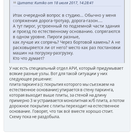
Цитата: Kumiko от 18 июля 2017, 14:28:41
Итак очередной вопрос в студию... Обычно у меня
сопряжения дорога-тротуар, дорога-газон....
А тут пирог, устроенный по подземной части здания
и проезд по естественному основанию. сопрягаются
в одном уровне. Пироги разные,
как лучше их сопрячь? Через бортовой камень? А не
расковыряется ли от него? место как раз постановки
машин на погрузку-разгрузку.
Кто что думает?
У нас есть специальный отдел АРИ, который придумывает
всякие разные узлы. Вот для такой ситуации у них
следующее решение:
плита паркинга (с покрытия которого мы съезжаем на
естественное основание) упирается в стену паркинга,
которая выходит выше плиты, за стеной на длину
примерно 3 м устраивается монолитная ж/б плита, а потом
дорожное покрытие с плиты переходит на естественное
основание. Говорят, что так всё вместе хорошо стоит.
Схему пока не раздобыла.