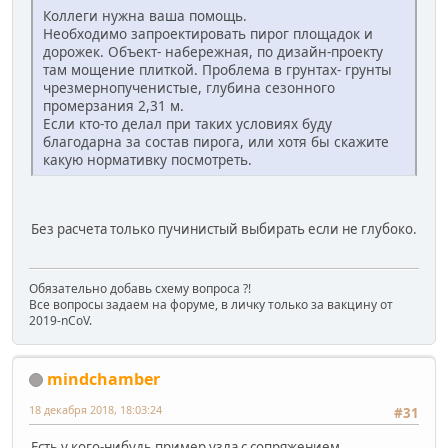
Коллеги нужна ваша помощь.
Необходимо запроектировать пирог площадок и
дорожек. Объект- набережная, по дизайн-проекту
там мощение плиткой. Проблема в грунтах- грунты
чрезмернопученистые, глубина сезонного
промерзания 2,31 м.
Если кто-то делал при таких условиях буду
благодарна за состав пирога, или хотя бы скажите
какую нормативку посмотреть.
Без расчета только пучинистый выбирать если не глубоко.
Обязательно добавь схему вопроса ?!
Все вопросы задаем на форуме, в личку только за вакцину от
2019-nCoV.
mindchamber
18 декабря 2018, 18:03:24
#31
Есть у кого-нибудь пример узла с сопряжением