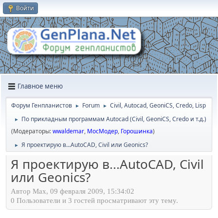
Войти
Главное меню
Форум Генпланистов
Forum
Civil, Autocad, GeoniCS, Credo, Lisp
►
►
По прикладным программам Autocad (Civil, GeoniCS, Credo и т.д.)
►
(Модераторы:
wwaldemar
,
МосМодер
,
Горошинка
)
Я проектирую в...AutoCAD, Civil или Geonics?
►
Я проектирую в...AutoCAD, Civil
или Geonics?
Автор Max, 09 февраля 2009, 15:34:02
0 Пользователи и 3 гостей просматривают эту тему.