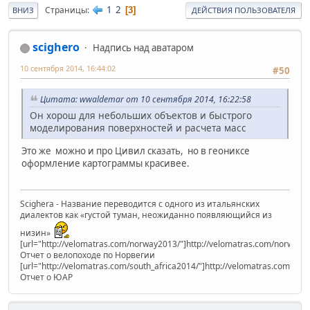
1
2
Страницы
3
ВНИЗ
ДЕЙСТВИЯ ПОЛЬЗОВАТЕЛЯ
scighero
Надпись над аватаром
10 сентября 2014, 16:44:02
#50
Цитата: wwaldemar от 10 сентября 2014, 16:22:58
Он хорош для небольших объектов и быстрого
моделирования поверхностей и расчета масс
Это же можно и про Цивил сказать, но в геониксе
оформление картограммы красивее.
Scighera - Название переводится с одного из итальянских
диалектов как «густой туман, неожиданно появляющийся из
низин»
[url="http://velomatras.com/norway2013/"]http://velomatras.com/norway20
Отчет о велопоходе по Норвегии
[url="http://velomatras.com/south_africa2014/"]http://velomatras.com/sout
Отчет о ЮАР