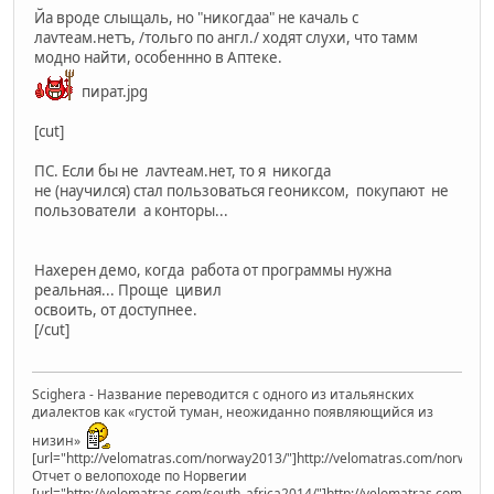
Йа вроде слыщаль, но "никогдаа" не качаль с
лаvтеам.нетъ, /тольго по англ./ ходят слухи, что тамм
модно найти, особеннно в Аптеке.
пират.jpg
[cut]
ПС. Если бы не лаvтеам.нет, то я никогда
не (научился) стал пользоваться геониксом, покупают не
пользователи а конторы...
Нахерен демо, когда работа от программы нужна
реальная... Проще цивил
освоить, от доступнее.
[/cut]
Scighera - Название переводится с одного из итальянских
диалектов как «густой туман, неожиданно появляющийся из
низин»
[url="http://velomatras.com/norway2013/"]http://velomatras.com/norway20
Отчет о велопоходе по Норвегии
[url="http://velomatras.com/south_africa2014/"]http://velomatras.com/sout