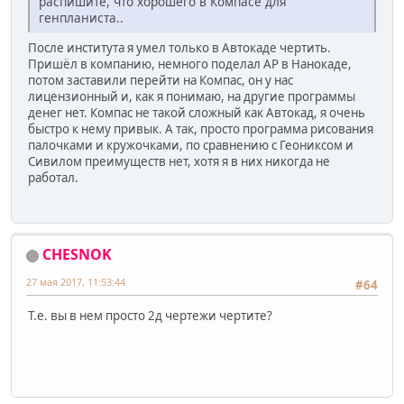
распишите, что хорошего в Компасе для
генпланиста..
После института я умел только в Автокаде чертить.
Пришёл в компанию, немного поделал АР в Нанокаде,
потом заставили перейти на Компас, он у нас
лицензионный и, как я понимаю, на другие программы
денег нет. Компас не такой сложный как Автокад, я очень
быстро к нему привык. А так, просто программа рисования
палочками и кружочками, по сравнению с Геониксом и
Сивилом преимуществ нет, хотя я в них никогда не
работал.
CHESNOK
27 мая 2017, 11:53:44
#64
Т.е. вы в нем просто 2д чертежи чертите?