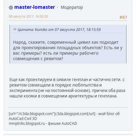
master-lomaster
Модератор
08 августа 2017, 16:00:30
#67
Цитата: Kumiko от 07 августа 2017, 18:15:59
Народ, скажите, современный цивил как подходит
для проектирования площадных объектов? Есть ли у
вас примеры? есть ли примеры рабочего
совмещения с ревитом?
Еще как проектируем в сивиле генплан и частично сети. с
ревитом совмещали в порядке любопытства и
эксперимента (не на постоянной основе). причем оба раза
нашли косяки в совмещении архитектуры и генплана.
[url="//c3da.blogspot.com"]c3da.blogspot.com[/url] - мой блог об
AutoCad Civil 3D
mmptriks.blogspot.ru - фишки AutoCAD