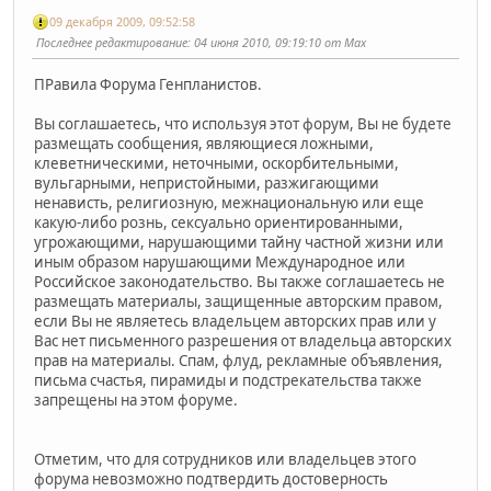
09 декабря 2009, 09:52:58
Последнее редактирование
: 04 июня 2010, 09:19:10 от Max
ПРавила Форума Генпланистов.
Вы соглашаетесь, что используя этот форум, Вы не будете
размещать сообщения, являющиеся ложными,
клеветническими, неточными, оскорбительными,
вульгарными, непристойными, разжигающими
ненависть, религиозную, межнациональную или еще
какую-либо рознь, сексуально ориентированными,
угрожающими, нарушающими тайну частной жизни или
иным образом нарушающими Международное или
Российское законодательство. Вы также соглашаетесь не
размещать материалы, защищенные авторским правом,
если Вы не являетесь владельцем авторских прав или у
Вас нет письменного разрешения от владельца авторских
прав на материалы. Спам, флуд, рекламные объявления,
письма счастья, пирамиды и подстрекательства также
запрещены на этом форуме.
Отметим, что для сотрудников или владельцев этого
форума невозможно подтвердить достоверность