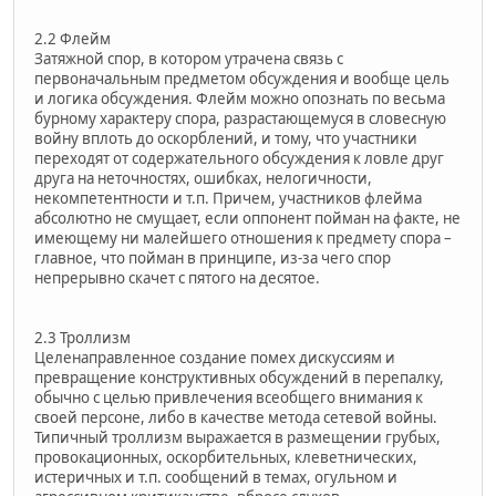
2.2 Флейм
Затяжной спор, в котором утрачена связь с
первоначальным предметом обсуждения и вообще цель
и логика обсуждения. Флейм можно опознать по весьма
бурному характеру спора, разрастающемуся в словесную
войну вплоть до оскорблений, и тому, что участники
переходят от содержательного обсуждения к ловле друг
друга на неточностях, ошибках, нелогичности,
некомпетентности и т.п. Причем, участников флейма
абсолютно не смущает, если оппонент пойман на факте, не
имеющему ни малейшего отношения к предмету спора –
главное, что пойман в принципе, из-за чего спор
непрерывно скачет с пятого на десятое.
2.3 Троллизм
Целенаправленное создание помех дискуссиям и
превращение конструктивных обсуждений в перепалку,
обычно с целью привлечения всеобщего внимания к
своей персоне, либо в качестве метода сетевой войны.
Типичный троллизм выражается в размещении грубых,
провокационных, оскорбительных, клеветнических,
истеричных и т.п. сообщений в темах, огульном и