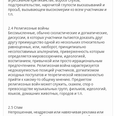
агрессивном критиканстве, вбросе слухов,
подстрекательстве, нарочитой глупости высказываний и
просьб, вызывающем высокомерии ко всем участникам и
т.п.
2.4 Религиозные войны
Бессмысленные, обычно схоластические и догматические,
дискуссии, в которых участники пытаются доказать друг
другу преимущество одной из нескольких относительно
равноценных, или, наоборот, принципиально
несопоставимых альтернатив, приверженность которым
определяется мировоззрением, идеологией,
воспитанием, привычкой или просто иррациональным
предпочтением. Религиозная война характеризуется
недоказуемостью позиций участников, догматизмом
исходных постулатов и теоретической невозможностью
прийти к какому-то общему мнению. Предметом
религиозных войн может служить, скажем, спор о
превосходстве музыкальных групп, фильмов, идеологий,
языков, домашних животных, городов и т.п.
2.5 Спам
Непрошенная, неадресная или навязчивая реклама или