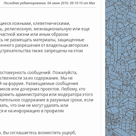
Последнее редактирование
: 04 июня 2010, 09:19:10 от Max
ющиеся ложными, клеветническими,
ь, религиозную, межнациональную или еще
частной жизни или иным образом
сь не размещать материалы, защищенные
ьменного разрешения от владельца авторских
дстрекательства также запрещены на этом
достоверность сообщений. Пожалуйста,
ственности за их содержание. Мы не
ой на форуме. Размещаемые сообщения
ников или дочерних проектов. Любому, кто
домить администратора или модератора этого
лательное содержание в разумные сроки, если
ать, что они не могут удалять или
тся и на информацию в профилях
, Вы соглашаетесь возместить ущерб,