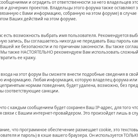
общениями и оградить от ответственности за него владельцев это
ов и дочерних проектов. Владельцы этого форума также оставляют 
вязанную с Вами информацию, собранную на этом форуме) в случае
том Ваших действий на этом форуме.
ас есть возможность выбрать имя пользователя. Рекомендуется выб
тную запись, Вы соглашаетесь никогда не передавать Ваш пароль ка
 Вашей же безопасности и по причинам законности. Вы также согл
. Мы также НАСТОЯТЕЛЬНО рекомендуем Вам использовать сложный
вратить ее кражу.
 входа на этот форум Вы сможете внести подробные сведения в сво
ую информацию. Любая информация, которую владелец форума или 
епринятым нормам поведения, будет удалена, возможно, без пред
ны соответствующие санкции.
что с каждым сообщением будет сохранен Ваш IP-адрес, для того чт
я связи с Вашим интернет-провайдером. Это произойдет лишь в сл
ание, что программное обеспечение размещает cookie, это текст
зователя и пароль) в кэше вашего браузера. Он используется ТОЛЬК