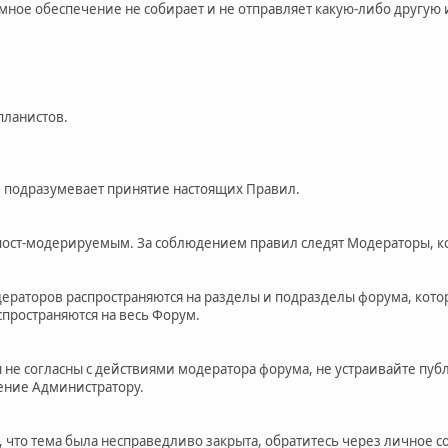
мное обеспечение не собирает и не отправляет какую-либо другу
планистов.
е подразумевает принятие настоящих Правил.
 пост-модерируемым. За соблюдением правил следят Модераторы, к
ераторов распространяются на разделы и подразделы форума, кот
пространяются на весь Форум.
 вы не согласны с действиями модератора форума, не устраивайте п
ение Администратору.
е, что тема была несправедливо закрыта, обратитесь через личное 