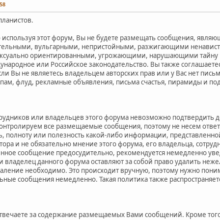
58
планистов.
о используя этот форум, Вы не будете размещать сообщения, явля
тельными, вульгарными, непристойными, разжигающими ненавист
сексуально ориентированными, угрожающими, нарушающими тайну 
ародное или Российское законодательство. Вы также соглашаете
сли Вы не являетесь владельцем авторских прав или у Вас нет пис
Спам, флуд, рекламные объявления, письма счастья, пирамиды и по
трудников или владельцев этого форума невозможно подтвердить 
контролируем все размещаемые сообщения, поэтому не несем ответ
ь, полноту или полезность какой-либо информации, представленн
ора и не обязательно мнение этого форума, его владельца, сотруд
енное сообщение предосудительно, рекомендуется немедленно уве
и владелец данного форума оставляют за собой право удалить неже
даление необходимо. Это происходит вручную, поэтому нужно поним
ьные сообщения немедленно. Такая политика также распространяе
вечаете за содержание размещаемых Вами сообщений. Кроме того