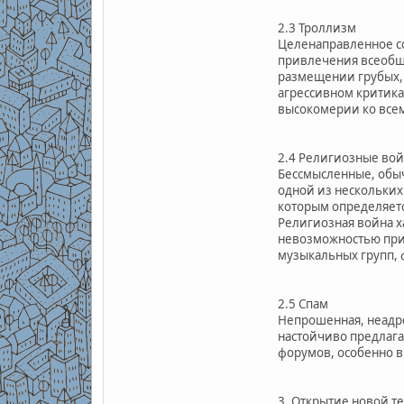
2.3 Троллизм
Целенаправленное со
привлечения всеобще
размещении грубых, 
агрессивном критика
высокомерии ко всем 
2.4 Религиозные во
Бессмысленные, обыч
одной из нескольких
которым определяет
Религиозная война х
невозможностью прий
музыкальных групп, 
2.5 Спам
Непрошенная, неадре
настойчиво предлага
форумов, особенно 
3. Открытие новой т