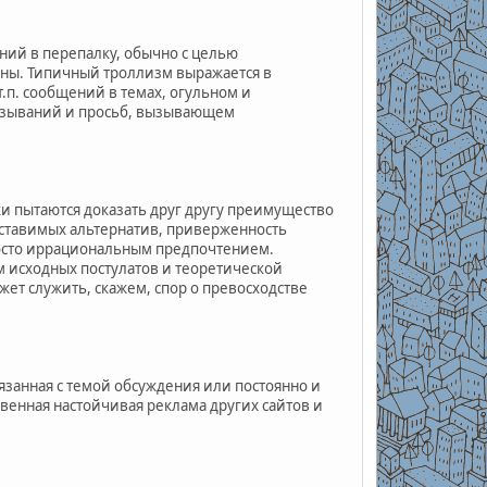
ий в перепалку, обычно с целью
йны. Типичный троллизм выражается в
.п. сообщений в темах, огульном и
сказываний и просьб, вызывающем
ки пытаются доказать друг другу преимущество
оставимых альтернатив, приверженность
осто иррациональным предпочтением.
 исходных постулатов и теоретической
т служить, скажем, спор о превосходстве
занная с темой обсуждения или постоянно и
венная настойчивая реклама других сайтов и