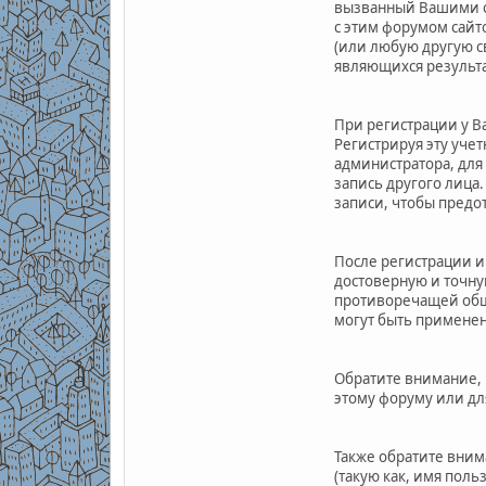
вызванный Вашими со
с этим форумом сайт
(или любую другую с
являющихся результа
При регистрации у В
Регистрируя эту уче
администратора, для
запись другого лица
записи, чтобы предот
После регистрации и
достоверную и точн
противоречащей общ
могут быть примене
Обратите внимание, 
этому форуму или дл
Также обратите вним
(такую как, имя поль