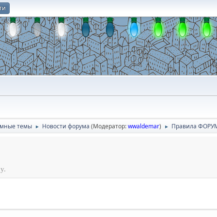
ти
О
умные темы
Новости форума
(Модератор:
wwaldemar
)
Правила ФОРУ
►
►
у.