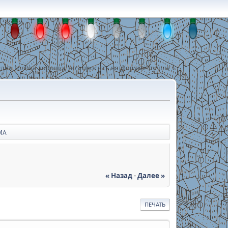
дна голова хорошо, но спросить на форуме лучше !
МА
« Назад
-
Далее »
ПЕЧАТЬ