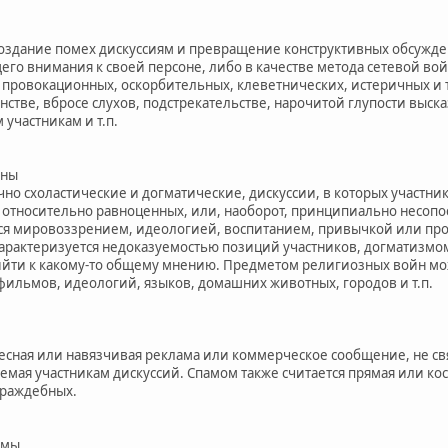
здание помех дискуссиям и превращение конструктивных обсужден
го внимания к своей персоне, либо в качестве метода сетевой во
провокационных, оскорбительных, клеветнических, истеричных и т
нстве, вбросе слухов, подстрекательстве, нарочитой глупости вы
участникам и т.п.
йны
но схоластические и догматические, дискуссии, в которых участни
 относительно равноценных, или, наоборот, принципиально несоп
ся мировоззрением, идеологией, воспитанием, привычкой или пр
арактеризуется недоказуемостью позиций участников, догматизмом
ти к какому-то общему мнению. Предметом религиозных войн може
фильмов, идеологий, языков, домашних животных, городов и т.п.
сная или навязчивая реклама или коммерческое сообщение, не свя
емая участникам дискуссий. Спамом также считается прямая или кос
враждебных.
емы