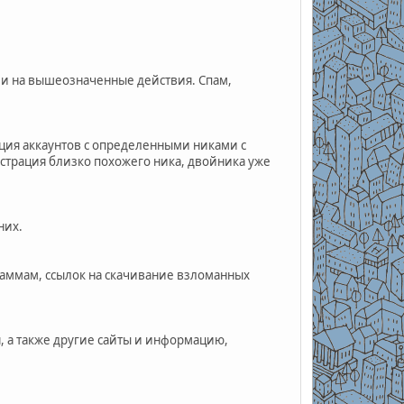
ии на вышеозначенные действия. Спам,
рация аккаунтов с определенными никами с
страция близко похожего ника, двойника уже
них.
аммам, ссылок на скачивание взломанных
, а также другие сайты и информацию,