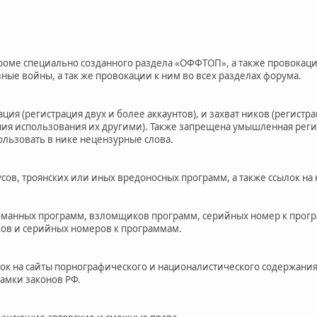
кроме специально созданного раздела «ОФФТОП», а также провокац
ные войны, а так же провокации к ним во всех разделах форума.
ация (регистрация двух и более аккаунтов), и захват ников (регист
ия использования их другими). Также запрещена умышленная реги
льзовать в нике нецензурные слова.
сов, троянских или иных вредоносных программ, а также ссылок на 
оманных программ, взломщиков программ, серийных номер к прогр
ов и серийных номеров к программам.
лок на сайты порнографического и националистического содержания
рамки законов РФ.