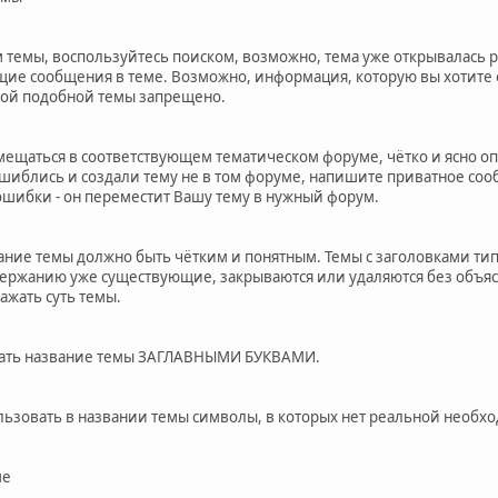
 темы, воспользуйтесь поиском, возможно, тема уже открывалась ра
ие сообщения в теме. Возможно, информация, которую вы хотите оп
вой подобной темы запрещено.
змещаться в соответствующем тематическом форуме, чётко и ясно о
ошиблись и создали тему не в том форуме, напишите приватное соо
шибки - он переместит Вашу тему в нужный форум.
ание темы должно быть чётким и понятным. Темы с заголовками типа
ржанию уже существующие, закрываются или удаляются без объясн
ажать суть темы.
исать название темы ЗАГЛАВНЫМИ БУКВАМИ.
льзовать в названии темы символы, в которых нет реальной необхо
ме