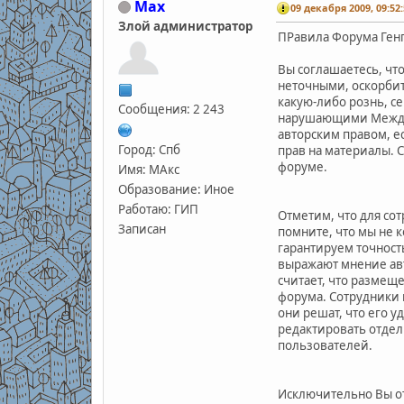
Max
09 декабря 2009, 09:52:
Злой администратор
ПРавила Форума Ген
Вы соглашаетесь, чт
неточными, оскорби
какую-либо рознь, 
Сообщения: 2 243
нарушающими Междун
авторским правом, е
Город: Спб
прав на материалы. 
форуме.
Имя: МАкс
Образование: Иное
Работаю: ГИП
Отметим, что для со
Записан
помните, что мы не 
гарантируем точност
выражают мнение авт
считает, что размещ
форума. Сотрудники 
они решат, что его у
редактировать отдел
пользователей.
Исключительно Вы от