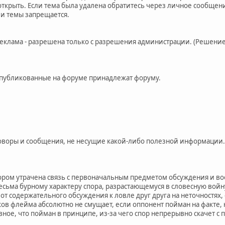
открыть. Если тема была удалена обратитесь через личное сообщени
и темы запрещается.
 реклама - разрешена только с разрешения администрации. (Решен
опубликованные на форуме принадлежат форуму.
оворы и сообщения, не несущие какой-либо полезной информации.
тором утрачена связь с первоначальным предметом обсуждения и в
есьма бурному характеру спора, разрастающемуся в словесную войну
 от содержательного обсуждения к ловле друг друга на неточностях
иков флейма абсолютно не смущает, если оппонент пойман на факт
вное, что пойман в принципе, из-за чего спор непрерывно скачет с п