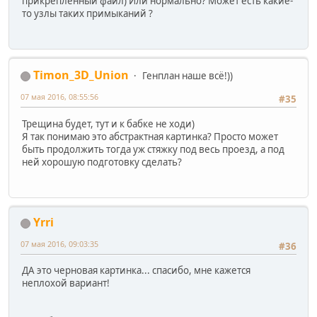
прикрепленный файл) Или нормально? Может есть какие-
то узлы таких примыканий ?
Timon_3D_Union
Генплан наше всё!))
07 мая 2016, 08:55:56
#35
Трещина будет, тут и к бабке не ходи)
Я так понимаю это абстрактная картинка? Просто может
быть продолжить тогда уж стяжку под весь проезд, а под
ней хорошую подготовку сделать?
Yrri
07 мая 2016, 09:03:35
#36
ДА это черновая картинка... спасибо, мне кажется
неплохой вариант!