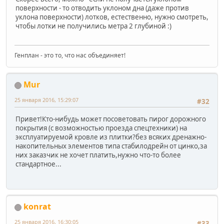
поверхности - то отводить уклоном дна (даже против
уклона поверхности) лотков, естественно, нужно смотреть,
чтобы лотки не получились метра 2 глубиной :)
Генплан - это то, что нас объединяет!
Mur
25 января 2016, 15:29:07
#32
Привет!Кто-нибудь может посоветовать пирог дорожного
покрытия (с возможностью проезда спецтехники) на
эксплуатируемой кровле из плитки?без всяких дренажно-
накопительных элементов типа стабилодрейн от цинко,за
них заказчик не хочет платить,нужно что-то более
стандартное...
konrat
25 января 2016, 16:30:05
#33