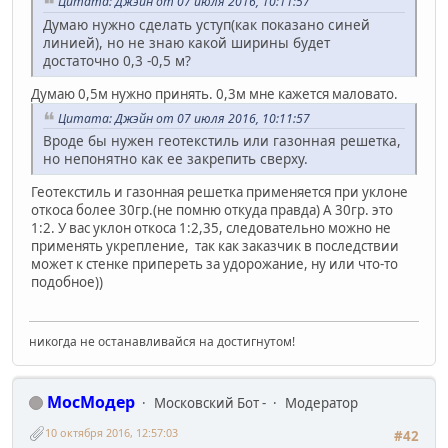
Цитата: Джэйн от 07 июля 2016, 10:11:57
Думаю нужно сделать уступ(как показано синей
линией), но не знаю какой ширины будет
достаточно 0,3 -0,5 м?
Думаю 0,5м нужно принять. 0,3м мне кажется маловато.
Цитата: Джэйн от 07 июля 2016, 10:11:57
Вроде бы нужен геотекстиль или газонная решетка,
но непонятно как ее закрепить сверху.
Геотекстиль и газонная решетка применяется при уклоне
откоса более 30гр.(не помню откуда правда) А 30гр. это
1:2. У вас уклон откоса 1:2,35, следовательно можно не
применять укрепление, так как заказчик в последствии
может к стенке припереть за удорожание, ну или что-то
подобное))
никогда не останавливайся на достигнутом!
МосМодер
Московский Бот -
Модератор
10 октября 2016, 12:57:03
#42