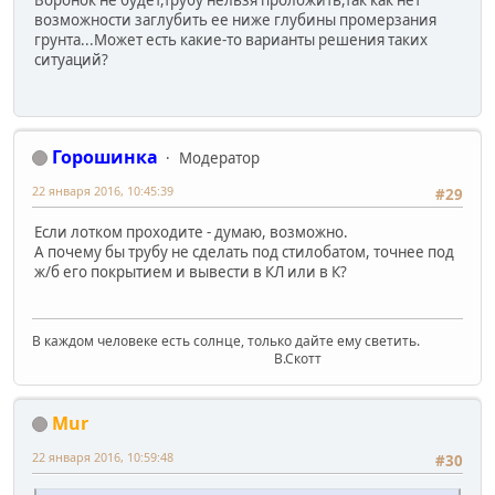
Воронок не будет,трубу нельзя проложить,так как нет
возможности заглубить ее ниже глубины промерзания
грунта...Может есть какие-то варианты решения таких
ситуаций?
Горошинка
Модератор
22 января 2016, 10:45:39
#29
Если лотком проходите - думаю, возможно.
А почему бы трубу не сделать под стилобатом, точнее под
ж/б его покрытием и вывести в КЛ или в К?
В каждом человеке есть солнце, только дайте ему светить.
В.Скотт
Mur
22 января 2016, 10:59:48
#30