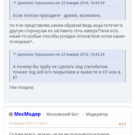
Цитата: Горошинка от 22 января 2016, 10:45:39
Если лотком проходите - думаю, возможно.
Но я не представляю,каким образом?ведь вода потечет в
другую сторону,как ее заставить течь наверх??или есть
какие-то особые способы укладки лотков?или лотки какие-
то модные?..
Цитата: Горошинка от 22 января 2016, 10:45:39
А почему бы трубу не сделать под стилобатом,
точнее под ж/б его покрытием и вывести в КЛ или в
К?
Уже поздно(
МосМодер
Московский Бот -
Модератор
22 января 2016, 11:04:23
#31
Скорее всего, можно - если не получается уклоном