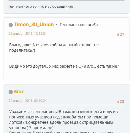
Генплан - это то, что нас объединяет!
Timon_3D_Union
Генплан наше всё!))
21 января 2016, 12:59:34
#27
Благодарю! А ссылочкой на данный каталог не
поделитесь?)
Видимо это другая.. У нас расчет на Q=8 л/с... есть такие?
Mur
22 января 2016, 09:10:24
#28
Уважаемые генпланисты!Возможно ли вывести воду из
пониженных участков над стилобатом при помощи
лотков??конкретнее вдоль проезда с отрицательным
уклоном (-7 промилле).