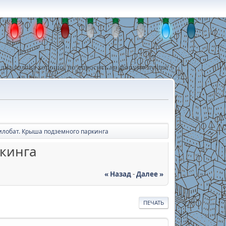
дна голова хорошо, но спросить на форуме лучше !
илобат. Крыша подземного паркинга
ркинга
« Назад
-
Далее »
ПЕЧАТЬ