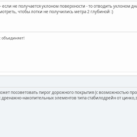
- если не получается уклоном поверхности - то отводить уклоном дн
мотреть, чтобы лотки не получились метра 2 глубиной :)
ас объединяет!
ожет посоветовать пирог дорожного покрытия (с возможностью про
х дренажно-накопительных элементов типа стабилодрейн от цинко,за