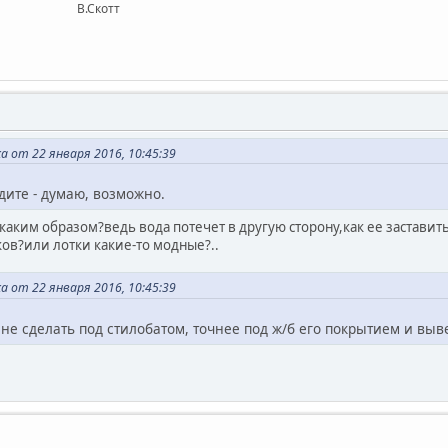
котт
 от 22 января 2016, 10:45:39
дите - думаю, возможно.
каким образом?ведь вода потечет в другую сторону,как ее заставить
ков?или лотки какие-то модные?..
 от 22 января 2016, 10:45:39
 не сделать под стилобатом, точнее под ж/б его покрытием и выве