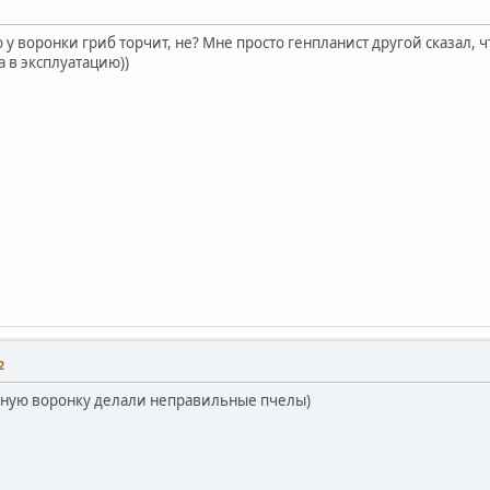
у воронки гриб торчит, не? Мне просто генпланист другой сказал, 
 в эксплуатацию))
2
ьную воронку делали неправильные пчелы)