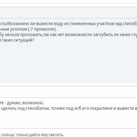
ты!Возможно ли вывести воду из пониженных участков над стило
ьным уклоном (-7 промилле).
бу нельзя проложить,так как нет возможности заглубить ее ниже гл
 таких ситуаций?
те - думаю, возможно.
 сделать под стилобатом, точнее под ж/б его покрытием и вывести в
 солнце, только дайте ему светить.