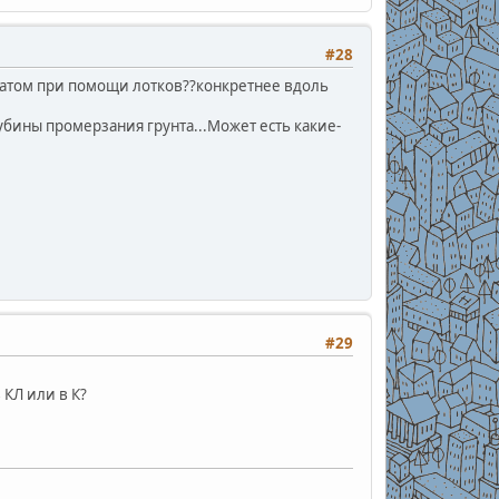
#28
батом при помощи лотков??конкретнее вдоль
убины промерзания грунта...Может есть какие-
#29
 КЛ или в К?