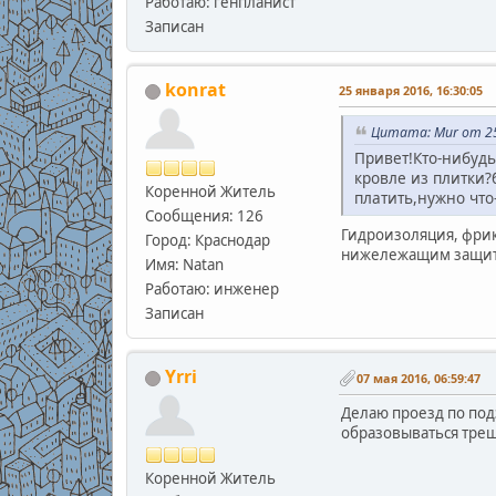
Работаю: генпланист
Записан
konrat
25 января 2016, 16:30:05
Цитата: Mur от 25
Привет!Кто-нибудь
кровле из плитки?
Коренной Житель
платить,нужно что-
Сообщения: 126
Гидроизоляция, фрик
Город: Краснодар
нижележащим защит
Имя: Natan
Работаю: инженер
Записан
Yrri
07 мая 2016, 06:59:47
Делаю проезд по под
образовываться трещ
Коренной Житель