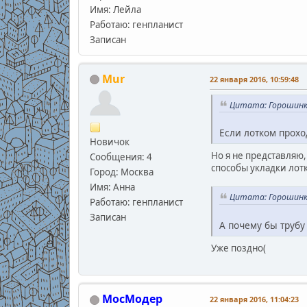
В.С
Имя: Лейла
Работаю: генпланист
Записан
Mur
22 января 2016, 10:59:48
Цитата: Горошинка
Если лотком прохо
Новичок
Но я не представляю,
Сообщения: 4
способы укладки лот
Город: Москва
Имя: Анна
Цитата: Горошинка
Работаю: генпланист
Записан
А почему бы трубу
Уже поздно(
МосМодер
22 января 2016, 11:04:23