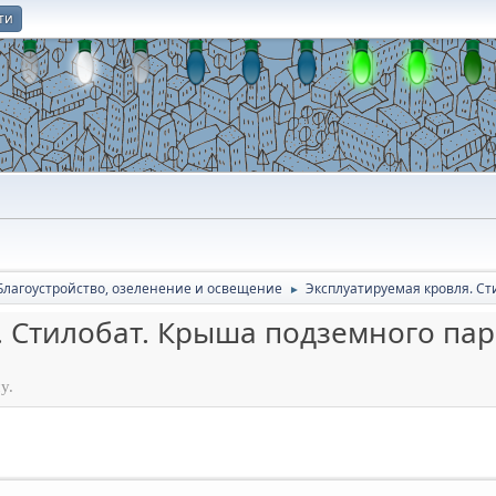
ти
О
Благоустройство, озеленение и освещение
Эксплуатируемая кровля. Ст
►
. Стилобат. Крыша подземного па
у.