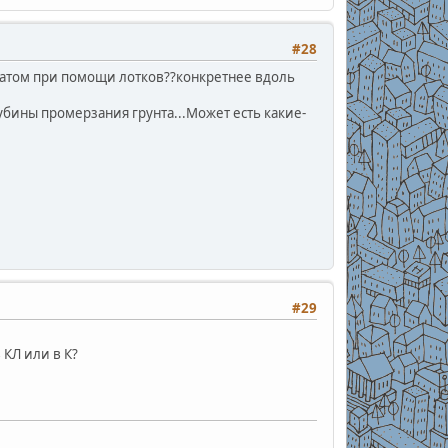
#28
батом при помощи лотков??конкретнее вдоль
убины промерзания грунта...Может есть какие-
#29
 КЛ или в К?