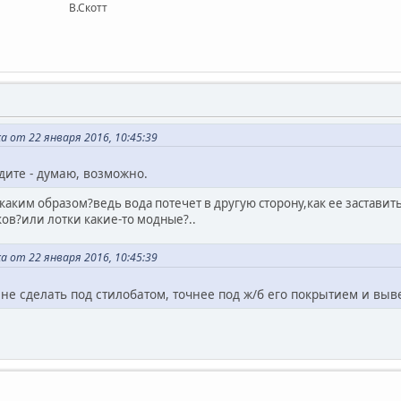
котт
 от 22 января 2016, 10:45:39
дите - думаю, возможно.
каким образом?ведь вода потечет в другую сторону,как ее заставить
ков?или лотки какие-то модные?..
 от 22 января 2016, 10:45:39
 не сделать под стилобатом, точнее под ж/б его покрытием и выве