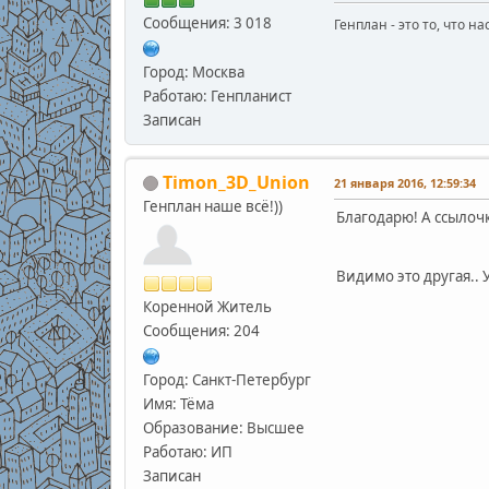
Сообщения: 3 018
Генплан - это то, что н
Город: Москва
Работаю: Генпланист
Записан
Timon_3D_Union
21 января 2016, 12:59:34
Генплан наше всё!))
Благодарю! А ссылочк
Видимо это другая.. У
Коренной Житель
Сообщения: 204
Город: Санкт-Петербург
Имя: Тёма
Образование: Высшее
Работаю: ИП
Записан