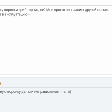
у воронки гриб торчит, не? Мне просто генпланист другой сказал, 
 в эксплуатацию))
2
ьную воронку делали неправильные пчелы)