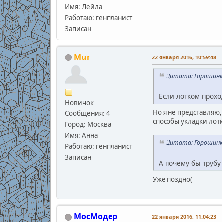
В.С
Имя: Лейла
Работаю: генпланист
Записан
Mur
22 января 2016, 10:59:48
Цитата: Горошинка
Если лотком прохо
Новичок
Но я не представляю,
Сообщения: 4
способы укладки лот
Город: Москва
Имя: Анна
Цитата: Горошинка
Работаю: генпланист
Записан
А почему бы трубу
Уже поздно(
МосМодер
22 января 2016, 11:04:23