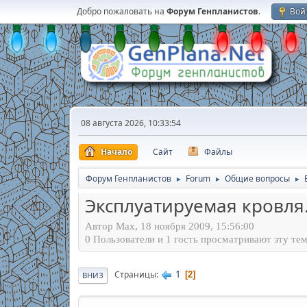
Добро пожаловать на
Форум Генпланистов
.
Вой
08 августа 2026, 10:33:54
Начало
Сайт
Файлы
Форум Генпланистов
Forum
Общие вопросы
►
►
►
Эксплуатируемая кровля
Автор Max, 18 ноября 2009, 15:56:00
0 Пользователи и 1 гость просматривают эту тем
1
Страницы
2
ВНИЗ