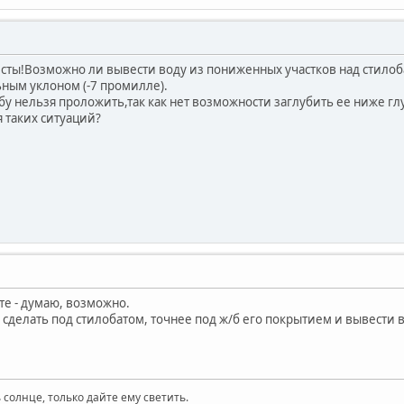
ты!Возможно ли вывести воду из пониженных участков над стило
ьным уклоном (-7 промилле).
бу нельзя проложить,так как нет возможности заглубить ее ниже гл
 таких ситуаций?
те - думаю, возможно.
 сделать под стилобатом, точнее под ж/б его покрытием и вывести в
 солнце, только дайте ему светить.