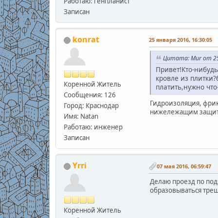
Работаю: генпланист
Записан
konrat
25 января 2016, 16:30:05
Цитата: Mur от 25
Привет!Кто-нибудь
кровле из плитки?
Коренной Житель
платить,нужно что-
Сообщения: 126
Гидроизоляция, фрик
Город: Краснодар
нижележащим защит
Имя: Natan
Работаю: инженер
Записан
Yrri
07 мая 2016, 06:59:47
Делаю проезд по под
образовываться трещ
Коренной Житель