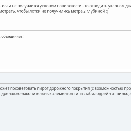
- если не получается уклоном поверхности - то отводить уклоном дн
мотреть, чтобы лотки не получились метра 2 глубиной :)
ас объединяет!
ожет посоветовать пирог дорожного покрытия (с возможностью про
х дренажно-накопительных элементов типа стабилодрейн от цинко,за