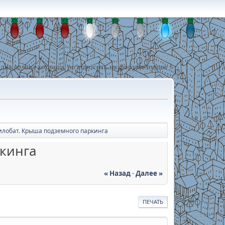
дна голова хорошо, но спросить на форуме лучше !
илобат. Крыша подземного паркинга
ркинга
« Назад
-
Далее »
ПЕЧАТЬ