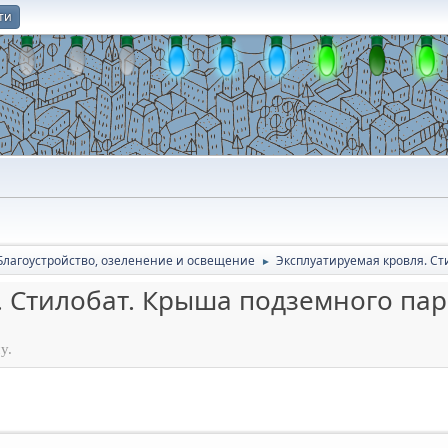
ти
О
Благоустройство, озеленение и освещение
Эксплуатируемая кровля. Ст
►
. Стилобат. Крыша подземного па
у.