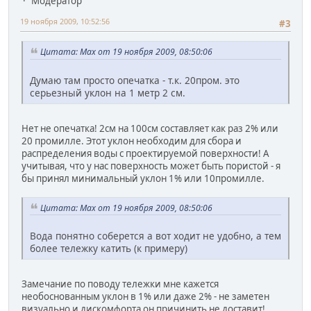
Модератор
19 ноября 2009, 10:52:56
#3
Цитата: Max от 19 ноября 2009, 08:50:06
Думаю там просто опечатка - т.к. 20пром. это
серьезный уклон на 1 метр 2 см.
Нет не опечатка! 2см на 100см составляет как раз 2% или
20 промилле. Этот уклон необходим для сбора и
распределения воды с проектируемой поверхности! А
учитывая, что у нас поверхность может быть пористой - я
бы принял минимальный уклон 1% или 10промилле.
Цитата: Max от 19 ноября 2009, 08:50:06
Вода понятно соберется а вот ходит не удобно, а тем
более тележку катить (к примеру)
Замечание по поводу тележки мне кажется
необоснованным уклон в 1% или даже 2% - не заметен
визуально и дискомфорта он причинить не доставит!