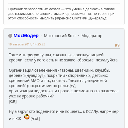
Признак первосортных мозгов — это умение держать в голове
две взаимоисключающие мысли одновременно, не теряя при
этом способности мыслить (Френсис Скотт Фицджеральд)
МосМодер
Московский Бот -
Модератор
19 августа 2014, 14:25:23
#9
Тоже интересуют узлы, связанные с эксплуатацией
кровли, если у кого есть и не жалко -сбросьте, пожалуйста
Организация озеленения - газоны, цветники, клумбы,
деревья (нуавдруг), покрытий - спортивных, детских;
креплений МАФ и т.п., стыков с "неэксплуатируемой
кровлей" (покрытиями по рельефу),
организация водостока, и прочее, возможно кто разжевал
уже на уровне рабочки?
[cut]
Ну а вдруг кто поделится и не пошлет... к КСИЛу, напрмиер
и в КЖ
[/cut]