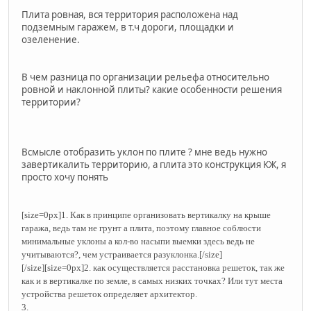
Плита ровная, вся территория расположена над
подземным гаражем, в т.ч дороги, площадки и
озеленение.
В чем разница по организации рельефа относительно
ровной и наклонной плиты? какие особенности решения
территории?
Всмысле отобразить уклон по плите ? мне ведь нужно
завертикалить территорию, а плита это конструкция КЖ, я
просто хочу понять
[size=0px]1. Как в принципе организовать вертикалку на крыше
гаража, ведь там не грунт а плита, поэтому главное соблюсти
минимальные уклоны а кол-во насыпи выемки здесь ведь не
учитываются?, чем устраивается разуклонка.[/size]
[/size][size=0px]2. как осуществляется расстановка решеток, так же
как и в вертикалке по земле, в самых низких точках? Или тут места
устройства решеток определяет архитектор.
3.