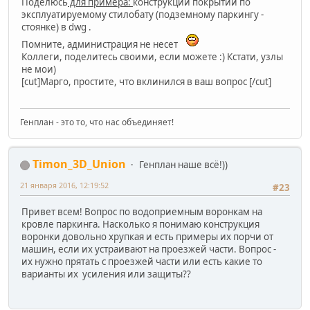
Поделюсь
для примера:
конструкции покрытий по
эксплуатируемому стилобату (подземному паркингу -
стоянке) в dwg .
Помните, администрация не несет
Коллеги, поделитесь своими, если можете :) Кстати, узлы
не мои)
[cut]Марго, простите, что вклинился в ваш вопрос [/cut]
Генплан - это то, что нас объединяет!
Timon_3D_Union
Генплан наше всё!))
21 января 2016, 12:19:52
#23
Привет всем! Вопрос по водоприемным воронкам на
кровле паркинга. Насколько я понимаю конструкция
воронки довольно хрупкая и есть примеры их порчи от
машин, если их устраивают на проезжей части. Вопрос -
их нужно прятать с проезжей части или есть какие то
варианты их усиления или защиты??