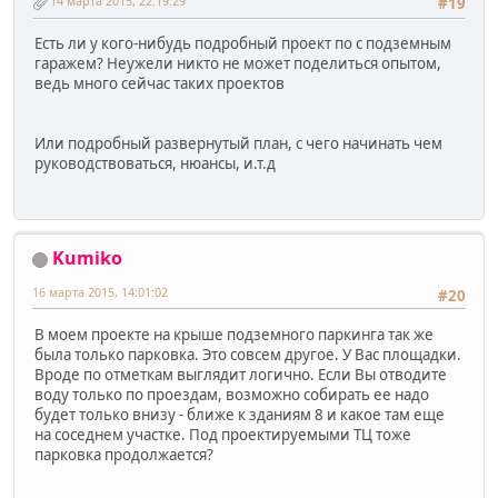
14 марта 2015, 22:19:29
#19
Есть ли у кого-нибудь подробный проект по с подземным
гаражем? Неужели никто не может поделиться опытом,
ведь много сейчас таких проектов
Или подробный развернутый план, с чего начинать чем
руководствоваться, нюансы, и.т.д
Kumiko
16 марта 2015, 14:01:02
#20
В моем проекте на крыше подземного паркинга так же
была только парковка. Это совсем другое. У Вас площадки.
Вроде по отметкам выглядит логично. Если Вы отводите
воду только по проездам, возможно собирать ее надо
будет только внизу - ближе к зданиям 8 и какое там еще
на соседнем участке. Под проектируемыми ТЦ тоже
парковка продолжается?