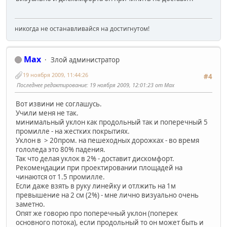
никогда не останавливайся на достигнутом!
Max
Злой администратор
19 ноября 2009, 11:44:26
#4
Последнее редактирование
: 19 ноября 2009, 12:01:23 от Max
Вот извини не соглашусь.
Учили меня не так.
минимальный уклон как продольный так и поперечный 5
промилле - на жестких покрытиях.
Уклон в > 20пром. на пешеходных дорожках - во время
гололеда это 80% падения.
Так что делая уклок в 2% - доставит дискомфорт.
Рекомендации при проектировании площадей на
чинаются от 1.5 промилле.
Если даже взять в руку линейку и отлжить на 1м
превышение на 2 см (2%) - мне лично визуально очень
заметно.
Опят же говорю про поперечный уклон (поперек
основного потока), если продольный то он может быть и