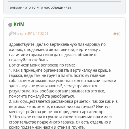
Генплан - это то, что нас объединяет!
KriM
09 марта 2015, 17:52:08
#10
Здравствуйте, делаю вертикальную планировку по
жилью, с подземной автостоянкой, вертикалку с
наличием гаража никогда не делал, объясните
пожалуйста как быть.
Вот список моих вопросов по теме:
1. Как в принципе организовать вертикалку на крыше
гаража, ведь там не грунт а плита, поэтому главное
соблюсти минимальные уклоны а кол-во насыпи выемки
здесь ведь не учитываются?, чем устраивается
разуклонка. Как вообще организовывается это все,
помогите пожалуйста разобраться.
2. как осуществляется расстановка решеток, так же как и в
вертикалке по земле, в самых низких точках? Или тут
места устройства решеток определяет архитектор.
3. Что такое стена в грунте и какое значение она имеет
строительстве подземного гаража, т.к есть отдельно и
контр подземной части и стена в грунте.