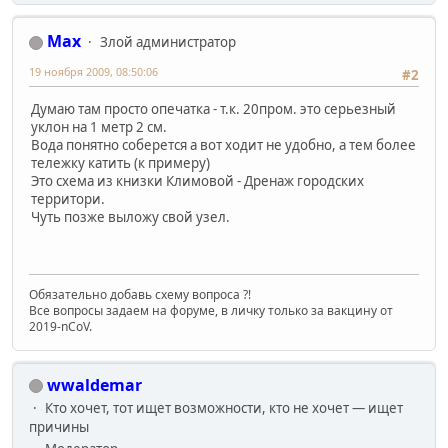
Max
Злой администратор
19 ноября 2009, 08:50:06
#2
Думаю там просто опечатка - т.к. 20пром. это серьезный
уклон на 1 метр 2 см.
Вода понятно соберется а вот ходит не удобно, а тем более
тележку катить (к примеру)
Это схема из книзки Климовой - Дренаж городских
территори.
Чуть позже выложу свой узел.
Обязательно добавь схему вопроса ?!
Все вопросы задаем на форуме, в личку только за вакцину от
2019-nCoV.
wwaldemar
Кто хочет, тот ищет возможности, кто не хочет — ищет
причины