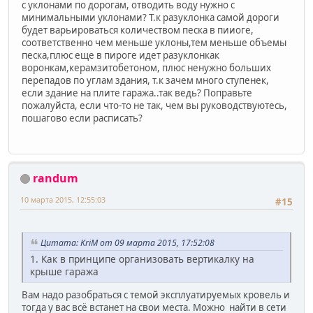
с уклонами по дорогам, отводить воду нужно с
минимальными уклонами? Т.к разуклонка самой дороги
будет варьироваться количеством песка в пииоге,
соответственно чем меньше уклоны,тем меньше объемы
песка,плюс еще в пироге идет разуклонкак
воронкам,керамзитобетоном, плюс ненужно больших
перепадов по углам здания, т.к зачем много ступенек,
если здание на плите гаража..так ведь? Поправьте
пожалуйста, если что-то не так, чем вы руководствуютесь,
пошагово если расписать?
randum
10 марта 2015, 12:55:03
#15
Цитата: KriM от 09 марта 2015, 17:52:08
1. Как в принципе организовать вертикалку на
крыше гаража
Вам надо разобраться с темой эксплуатируемых кровель и
тогда у вас всё встанет на свои места. Можно найти в сети