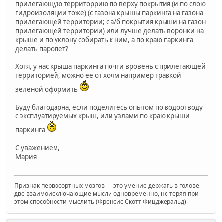
прилегающую территоррию по верху покрытия (и по слою
гидроизоляции тоже) (с газона крышы паркинга на газона
прилегающей территории; с а/б покрытия крыши на газон
прилегающей территории) или лучше делать воронки на
крыше и по уклону собирать к ним, а по краю паркинга
делать паропет?
Хотя, у нас крыша паркинга почти вровень с прилегающей
территорией, можно ее от холм например травкой
зеленой оформить
Буду благодарна, если поделитесь опытом по водоотводу
с эксплуатируемых крыш, или узлами по краю крыши
паркинга
С уважением,
Мария
Признак первосортных мозгов — это умение держать в голове
две взаимоисключающие мысли одновременно, не теряя при
этом способности мыслить (Френсис Скотт Фицджеральд)