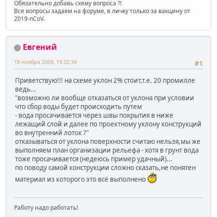
Обязательно добавь схему вопроса ?!
Все вопросы задаем на форуме, в личку только за вакцину от
2019-nCoV.
Евгений
18 ноября 2009, 19:32:34
#1
Приветствую!!! на схеме уклон 2% стоит,т.е. 20 промилле
ведь...
"возможно ли вообще отказаться от уклона при условии
что сбор воды будет происходить путем
- вода просачивается через швы покрытия в ниже
лежащий слой и далее по проектному уклону конструкций
во внутренний лоток ?"
отказываться от уклона поверхности считаю нельзя,мы же
выполняем план организации рельефа - хотя в грунт вода
тоже просачивается (недеюсь пример удачный)...
по поводу самой конструкции сложно сказать,не понятен
материал из которого это всё выполнено
Работу надо работать!