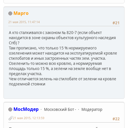
Марго
21 мая 2015, 11:47:14
#21
А кто сталкивался с законом № 820-7 (если объект
находится в зоне охраны объектов культурного наследия
Спб) ?
Там прописано, что только 15 % нормируемого
озеленения может находится на эксплуатируемой кровле
стилобатов и иных застроенных частях зем. участка.
Озеленить-то можно всю кровлю, а нормируемая
площадь только 15 %, а зелени на земле вообще нет в
пределах участка.
Чем отличается зелень на стилобате от зелени на кровле
подземной стоянки
МосМодер
Московский Бот -
Модератор
21 мая 2015, 12:13:59
#22