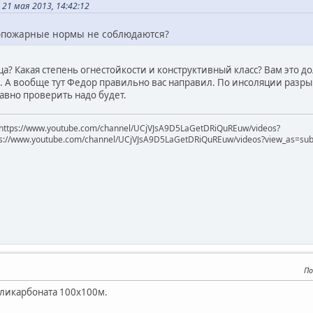
21 мая 2013, 14:42:12
опожарные нормы не соблюдаются?
ица? Какая степень огнестойкости и конструктивный класс? Вам это 
 А вообще тут Федор правильно вас направил. По инсоляции разрыв
авно проверить надо будет.
https://www.youtube.com/channel/UCjVJsA9D5LaGetDRiQuREuw/videos?
ps://www.youtube.com/channel/UCjVJsA9D5LaGetDRiQuREuw/videos?view_as=subsc
По
оликарбоната 100х100м.