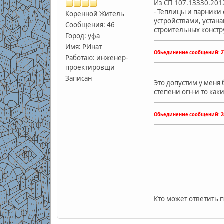
Из
СП 107.13330.201
-
Теплицы и парники 
Коренной Житель
устройствами, устан
Сообщения: 46
строительных констр
Город: уфа
Имя: РИнат
Обьединение сообщений:
2
Работаю: инженер-
проектировщи
Записан
Это допустим у меня 
степени огн-и то как
Обьединение сообщений:
2
Кто может ответить 