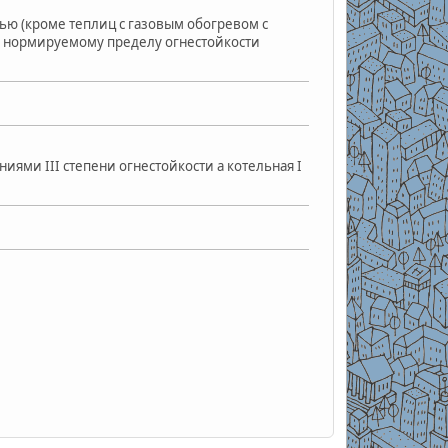
ью (кроме теплиц с газовым обогревом с
не нормируемому пределу огнестойкости
иями III степени огнестойкости а котельная I