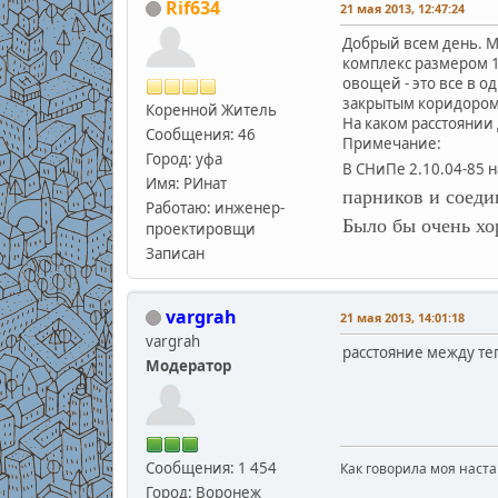
Rif634
21 мая 2013, 12:47:24
Добрый всем день. М
комплекс размером 1
овощей - это все в 
закрытым коридором
Коренной Житель
На каком расстоянии 
Сообщения: 46
Примечание:
Город: уфа
В СНиПе 2.10.04-85 н
Имя: РИнат
парников и соеди
Работаю: инженер-
Было бы очень хо
проектировщи
Записан
vargrah
21 мая 2013, 14:01:18
vargrah
расстояние между те
Модератор
Сообщения: 1 454
Как говорила моя наста
Город: Воронеж