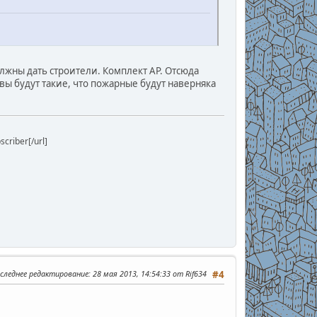
должны дать строители. Комплект АР. Отсюда
ы будут такие, что пожарные будут наверняка
riber[/url]
следнее редактирование
: 28 мая 2013, 14:54:33 от Rif634
#4