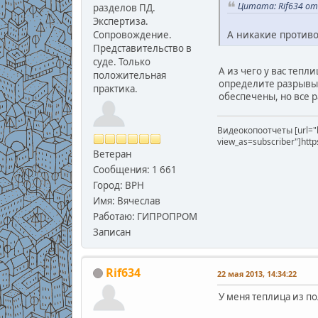
Цитата: Rif634 от 
разделов ПД.
Экспертиза.
А никакие против
Сопровождение.
Представительство в
суде. Только
А из чего у вас тепл
положительная
определите разрывы.
практика.
обеспечены, но все р
Видеокопоотчеты [url="
view_as=subscriber"]htt
Ветеран
Сообщения: 1 661
Город: ВРН
Имя: Вячеслав
Работаю: ГИПРОПРОМ
Записан
Rif634
22 мая 2013, 14:34:22
У меня теплица из п