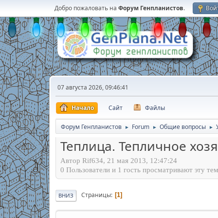
Добро пожаловать на
Форум Генпланистов
.
Вой
07 августа 2026, 09:46:41
Начало
Сайт
Файлы
Форум Генпланистов
Forum
Общие вопросы
►
►
►
Теплица. Тепличное хоз
Автор Rif634, 21 мая 2013, 12:47:24
0 Пользователи и 1 гость просматривают эту тем
Страницы
1
ВНИЗ