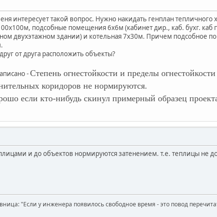
еня интересует такой вопрос. Нужно накидать генплан тепличного х
00х100м, подсобные помещения 6х6м (кабинет дир., каб. бухг. каб
одном двухэтажном здании) и котельная 7х30м. Причем подсобное п
.
друг от друга расположить объекты?
Степень огнестойкости и пределы огнестойкости
аписано -
нительных коридоров не нормируются.
рошо если кто-нибудь скинул примерный образец проект
плицами и до объектов нормируются затенением. т.е. теплицы не д
вница: "Если у инженера появилось свободное время - это повод перечит