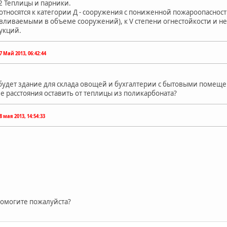
2 Теплицы и парники.
относятся к категории Д - сооружения с пониженной пожароопасност
авливаемыми в объеме сооружений), к V степени огнестойкости и 
укций.
7 Май 2013, 06:42:44
будет здание для склада овощей и бухгалтерии с бытовыми помещен
ие расстояния оставить от теплицы из поликарбоната?
8 мая 2013, 14:54:33
помогите пожалуйста?