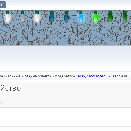
ти
О
Уникальные и редкие объекты
(Модераторы:
Max
,
МосМодер
)
Теплица. 
►
яйство
у.