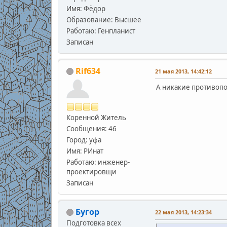
Имя: Фёдор
Образование: Высшее
Работаю: Генпланист
Записан
Rif634
21 мая 2013, 14:42:12
А никакие противоп
Коренной Житель
Сообщения: 46
Город: уфа
Имя: РИнат
Работаю: инженер-
проектировщи
Записан
Бугор
22 мая 2013, 14:23:34
Подготовка всех