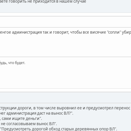
аете говорить не приходится в нашем случае
енгое администрация так и говорит, чтобы все висячие "сопли" уби
будь, что будет.
струкции дороги, в том числе выровнил ее и предусмотрел перенос
нег администрация даст на вынос ВЛ?".
, сами ищите деньги".
 не согласовываем вынос ВЛ".
"Предусмотреть дорогой обход старых деревянных опор ВЛ".