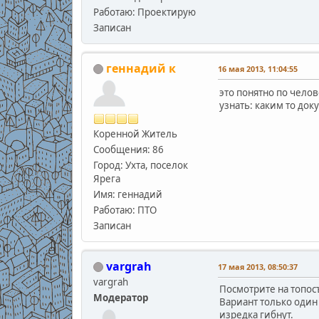
Работаю: Проектирую
Записан
геннадий к
16 мая 2013, 11:04:55
это понятно по челов
узнать: каким то док
Коренной Житель
Сообщения: 86
Город: Ухта, поселок
Ярега
Имя: геннадий
Работаю: ПТО
Записан
vargrah
17 мая 2013, 08:50:37
vargrah
Посмотрите на топосъ
Модератор
Вариант только один 
изредка гибнут.