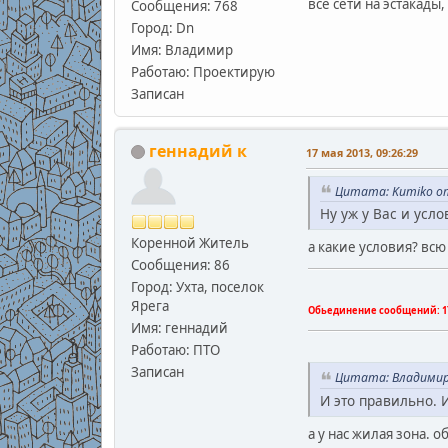
все сети на эстакады
Сообщения: 768
Город: Dn
Имя: Владимир
Работаю: Проектирую
Записан
геннадий к
17 мая 2013, 09:26:29
Цитата: Kumiko от
Ну уж у Вас и усло
Коренной Житель
а какие условия? вс
Сообщения: 86
Город: Ухта, поселок
Ярега
Обьединение сообщений:
1
Имя: геннадий
Работаю: ПТО
Записан
Цитата: Владимир.
И это правильно. 
а у нас жилая зона. 