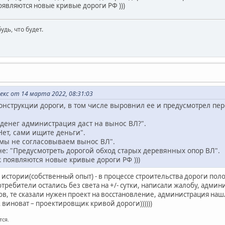
 появляются новые кривые дороги РФ )))
будь, что будет.
екс от 14 марта 2022, 08:31:03
онструкции дороги, в том числе выровнил ее и предусмотрел пе
 денег администрация даст на вынос ВЛ?".
ет, сами ищите деньги".
 мы не согласовываем вынос ВЛ".
е: "Предусмотреть дорогой обход старых деревянных опор ВЛ".
как появляются новые кривые дороги РФ )))
стории(собственный опыт) - в процессе строительства дороги по
требители остались без света на +/- сутки, написали жалобу, адми
, те сказали нужен проект на восстановление, администрация нашла
 виноват – проектировщик кривой дороги))))))
тся.