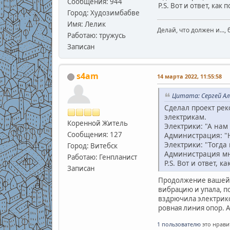
Сообщения: 944
P.S. Вот и ответ, как
Город: Худозимбабве
Имя: Лелик
Делай, что должен и..., 
Работаю: тружусь
Записан
s4am
14 марта 2022, 11:55:58
Цитата: Сергей Ал
Сделал проект рек
электрикам.
Коренной Житель
Электрики: "А нам
Сообщения: 127
Администрация: "Н
Электрики: "Тогда
Город: Витебск
Администрация мн
Работаю: Генпланист
P.S. Вот и ответ, 
Записан
Продолжение вашей и
вибрацию и упала, по
вздрючила электриков
ровная линия опор. А
1 пользователю
это нрави