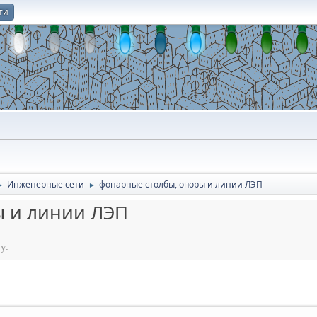
ти
О
Инженерные сети
фонарные столбы, опоры и линии ЛЭП
►
►
ы и линии ЛЭП
у.