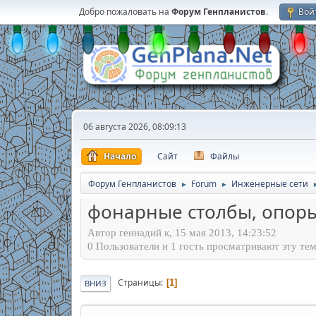
Добро пожаловать на
Форум Генпланистов
.
Вой
06 августа 2026, 08:09:13
Начало
Сайт
Файлы
Форум Генпланистов
Forum
Инженерные сети
►
►
фонарные столбы, опор
Автор геннадий к, 15 мая 2013, 14:23:52
0 Пользователи и 1 гость просматривают эту тем
Страницы
1
ВНИЗ