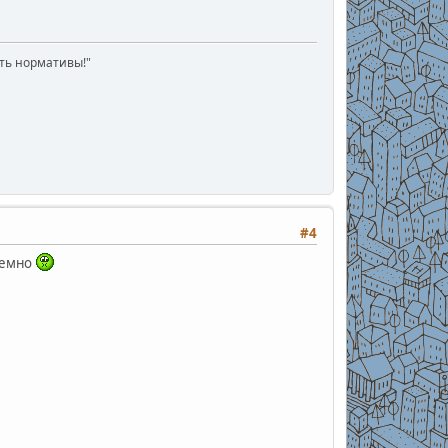
ать нормативы!"
#4
земно