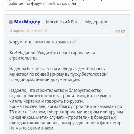
работает на форуме, писАть здесь [/url]
МосМодер
Московский Бот -
Модератор
01 апреля 2019, 11:45:23
#257
Форум генпланистов закрывается!
Всё! Надоело. Уходим из проектирования и
строительства!
Надоела бессмысленная и вредная деятельность
Минстроя по конвейерному выпуску бестолковой
псевдонормативной документации.
Надоело, что строительство и благоустройство
осуществляется в итоге за гроши теми, кто не умеет
читать чертежи и говорить по-русски.
Кроме тех случаев, когда благоустройство показывают по
ТВ вместе с мэром, губернатором, министром или другим
чиновником. В этих случаях «строители» в брендовых
одеждах сажают деревья, позируя для теле- и фотокамер.
Но мы то с вами знаем.