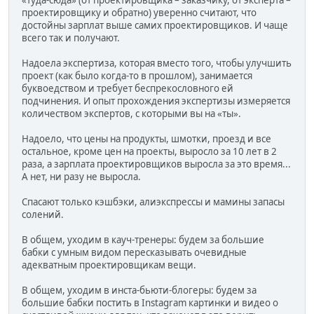
«туда-сюда» (от проектировщика – заказчику, от эксперта –
проектировщику и обратно) уверенно считают, что
достойны зарплат выше самих проектировщиков. И чаще
всего так и получают.
Надоела экспертиза, которая вместо того, чтобы улучшить
проект (как было когда-то в прошлом), занимается
буквоедством и требует беспрекословного ей
подчинения. И опыт прохождения экспертизы измеряется
количеством экспертов, с которыми вы на «ты».
Надоело, что цены на продукты, шмотки, проезд и все
остальное, кроме цен на проекты, выросло за 10 лет в 2
раза, а зарплата проектировщиков выросла за это время...
А нет, ни разу не выросла.
Спасают только кэшбэки, алиэкспрессы и мамины запасы
солений.
В общем, уходим в кауч-тренеры: будем за большие
бабки с умным видом пересказывать очевидные
адекватным проектировщикам вещи.
В общем, уходим в инста-бьюти-блогеры: будем за
большие бабки постить в Instagram картинки и видео о