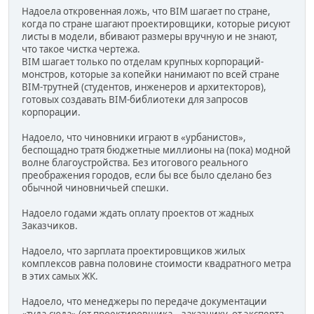
Надоела откровенная ложь, что BIM шагает по стране,
когда по стране шагают проектировщики, которые рисуют
листы в модели, вбивают размеры вручную и не знают,
что такое чистка чертежа.
BIM шагает только по отделам крупных корпораций-
монстров, которые за копейки нанимают по всей стране
BIM-трутней (студентов, инженеров и архитекторов),
готовых создавать BIM-библиотеки для запросов
корпорации.
Надоело, что чиновники играют в «урбанистов»,
беспощадно тратя бюджетные миллионы на (пока) модной
волне благоустройства. Без итогового реального
преображения городов, если бы все было сделано без
обычной чиновничьей спешки.
Надоело годами ждать оплату проектов от жадных
Заказчиков.
Надоело, что зарплата проектировщиков жилых
комплексов равна половине стоимости квадратного метра
в этих самых ЖК.
Надоело, что менеджеры по передаче документации