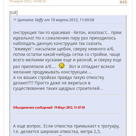
19 марта 2012, 14:49:16
#45
[cut]
Цитата: Deffy от 19 марта 2012, 11:09:58
онструкция так-то красивая - бетон, изопласт... прям
идеально! Но к сожалению пару раз приходилось
наблюдать данную конструция так сказать
"вживую": насыпали щебня, сверху немного а/б,
потом остатки какой-нибудь сетки со стройки, чаще
всего мелкими кусками еще и разной, и сверху еще
раз приляпали а/б....
Вот и отпадает всякое
желание продумывать конструкции....
А на ваших стройках правда такую отмостку
делают??? Просто даже не вериться в
существование таких щедрых строителей...
Обьединение сообщений:
19 Март 2012, 11:47:59
А еще вопрос. Если отмостка примыкает к тротуару,
т.е. делается широкая отмостка, метра 2,5,