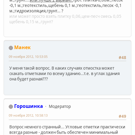
-0,1 м.;
геотекстиль,
щебень 0,1 м.;
геотекстиль,песок -0,1
м.;
гидроизоляция,грунт... ?
или может просто взять плитку 0,06,цем-песч смесь 0,05
щебень 0,15 м.,грунт?
Манек
09 ноября 2012, 10:53:05
#48
У меня такой вопрос. В каких случаях отмостка может
скакать отметками по всему зданию...т.е. в углах здания
она будет разная???
Горошинка
Модератор
09 ноября 2012, 10:58:13
#49
Вопрос немного странный... Угловые отметки практически
всегда разные - должен быть обеспечен минимальный