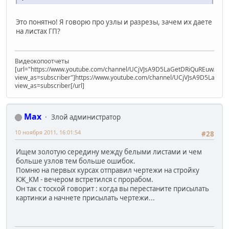
Это понятно! Я говорю про узлы и разрезы, зачем их даете
на листах ГП?
Видеокопоотчеты
[url="https://www.youtube.com/channel/UCjVJsA9D5LaGetDRiQuREuw/vide
view_as=subscriber"]https://www.youtube.com/channel/UCjVJsA9D5LaGet
view_as=subscriber[/url]
Max
Злой администратор
10 ноября 2011, 16:01:54
#28
Ищем золотую середину между белыми листами и чем
больше узлов тем больше ошибок.
Помню на первых курсах отправил чертежи на стройку
КЖ_КМ - вечером встретился с прорабом.
Он так с тоской говорит : когда вы перестаните присылать
картинки а начнете присылать чертежи...