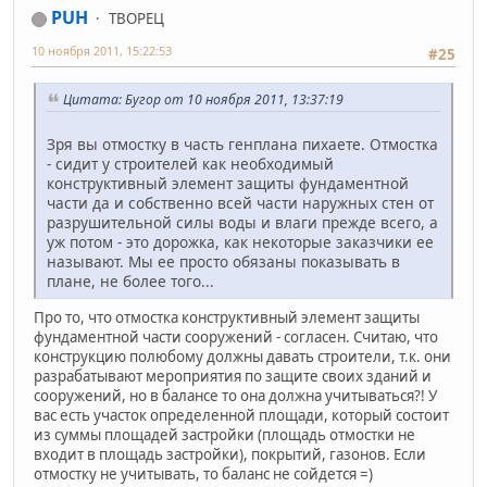
PUH
ТВОРЕЦ
10 ноября 2011, 15:22:53
#25
Цитата: Бугор от 10 ноября 2011, 13:37:19
Зря вы отмостку в часть генплана пихаете. Отмостка
- сидит у строителей как необходимый
конструктивный элемент защиты фундаментной
части да и собственно всей части наружных стен от
разрушительной силы воды и влаги прежде всего, а
уж потом - это дорожка, как некоторые заказчики ее
называют. Мы ее просто обязаны показывать в
плане, не более того...
Про то, что отмостка конструктивный элемент защиты
фундаментной части сооружений - согласен. Считаю, что
конструкцию полюбому должны давать строители, т.к. они
разрабатывают мероприятия по защите своих зданий и
сооружений, но в балансе то она должна учитываться?! У
вас есть участок определенной площади, который состоит
из суммы площадей застройки (площадь отмостки не
входит в площадь застройки), покрытий, газонов. Если
отмостку не учитывать, то баланс не сойдется =)