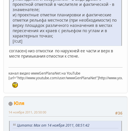
проектной отметкой в числителе и фактической - в
знаменателе;
и) проектные отметки планировки и фактические
отметки рельефа местности (при необходимости) по
верху площадок различного назначения в местах
пересечения их краев с рельефом по углам и в
характерных точках;
[/cut]
согласен) низ отмостки по наружней ее части и верх в
месте примыкания отмостки к стене.
канал видео wwwGenPlanaNet на YouTube
[url="http://www.youtube.com/user/wwwGenPlanaNet"]http://www.youtub
Юля
14 ноября 2011, 20:50:00
#36
Цитата: Max от 14 ноября 2011, 08:51:42