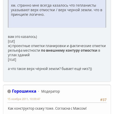
хм. странно мне всегда казалось что гепланисты
указывают верх отмостки / верх черной земли. что в
принципе логично.
вам это казалось)
[cut]
ж) проектные отметки планировки и фактические отметки
рельефа местности
по внешнему контуру отмостки
в
углах зданий
[/cut]
а что такое верх чёрной земли? бывает ещё низ?))
Горошинка
Модератор
15 ноября 2011, 10:09:47
#37
Как конструктор скажу тоже. Согласна с Максом!