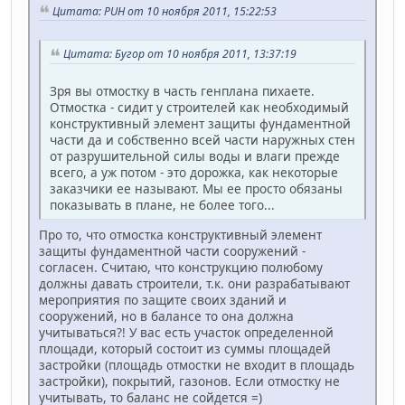
Цитата: PUH от 10 ноября 2011, 15:22:53
Цитата: Бугор от 10 ноября 2011, 13:37:19
Зря вы отмостку в часть генплана пихаете.
Отмостка - сидит у строителей как необходимый
конструктивный элемент защиты фундаментной
части да и собственно всей части наружных стен
от разрушительной силы воды и влаги прежде
всего, а уж потом - это дорожка, как некоторые
заказчики ее называют. Мы ее просто обязаны
показывать в плане, не более того...
Про то, что отмостка конструктивный элемент
защиты фундаментной части сооружений -
согласен. Считаю, что конструкцию полюбому
должны давать строители, т.к. они разрабатывают
мероприятия по защите своих зданий и
сооружений, но в балансе то она должна
учитываться?! У вас есть участок определенной
площади, который состоит из суммы площадей
застройки (площадь отмостки не входит в площадь
застройки), покрытий, газонов. Если отмостку не
учитывать, то баланс не сойдется =)