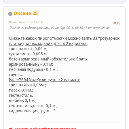
Оксана 28
16 марта 2012, 07:20:37
#39
Последнее редактирование
: 02 ноября 2016, 09:55:47 от wwaldemar
Скажите,какой пирог отмостки можно взять из тротуарной
плитки (по тех.заданию)? Есть 2 варианта:
трот. плитка - 0,06 м;
сухая смесь- 0,005 м;
бетон армированный (обязательно брать
армированный?)- 0,1 м;
песчаная подушка - 0,1 м.;
грунт....
[size=78%] [/size]
или лучше 2 вариант:
трот. плитка-0,06м.;
песок -0,1 м.;
геотекстиль,
щебень 0,1 м.;
геотекстиль,песок -0,1 м.;
гидроизоляция,грунт... ?