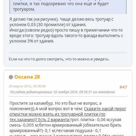
плитки, я так подозреваю что она ещё и будет
тротуаром.
Я делаю так (на рисунке). Чаще делаю весь тротуар с
уклоном 0,03 (30 промилле) от здания.
Иногда (совсем редко) просто пишу в примечании что-то
вроде этого: тротуар вдоль такого-то фасада выполнить с
уклоном 3% от здания.
Если на что-то долго смотреть, что-то можно и увидеть.
Оксана 28
20 марта 2012, 09:30:06
#47
Последнее редактирование
: 02 ноября 2016, 09:56:31 от wwaldemar
Простите за каламбур. Но это был не вопрос, а
пояснение))).А мой вопрос вот в чём:
Скажите,какой пирог
отмостки можно взять из тротуарной плитки (по
тех.заданию)? Есть 2 варианта:
трот. плитка - 0,06 м;сухая
смесь- 0,005 м;бетон армированный (обязательно брать
армированный?)- 0,1 м;песчаная подушка - 0,1
м.;грунт....
или лучше 2 вариант:
трот. плитка-0,06м.;
песок