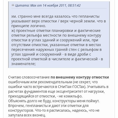
Цитата: Max от 14 ноября 2011, 08:51:42
хм. странно мне всегда казалось что гепланисты
указывают верх отмостки / верх черной земли. что в
принципе логично.
ж) проектные отметки планировки и фактические
отметки рельефа местности по внешнему контуру
отмостки в углах зданий и сооружений или, при
отсутствии отмостки, указанные отметки в местах
пересечения наружных граней стен с рельефом в
углах зданий и сооружений - в виде дроби с
проектной отметкой в числителе и фактической - в
знаменателе;
Считаю словосочетание
по внешнему контуру отмостки
ошибочным или рекомендательным (не секрет, что
ошибки часто встречаются в СНиПах-ГОСТах). Учитывать в
расчетах фундаментов еще эксцентриситет от нагрузки,
приходящийся от отмостки, - не комильфо.
Объяснять долго не буду, конструкторы меня поймут.
Впрочем, генпланисты и дают эти отметки для
конструкторов. Что-то я расписалась, надеюсь, что не
запутала всех вконец.