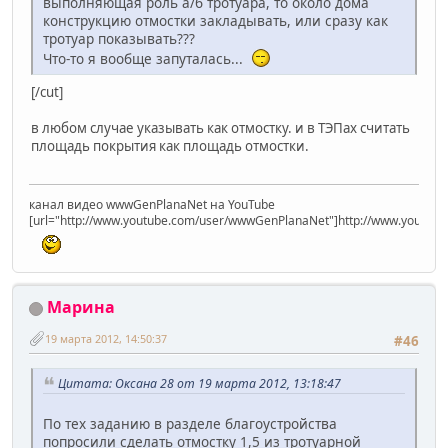
выполняющая роль а/б тротуара, то около дома
конструкцию отмостки закладывать, или сразу как
тротуар показывать???
Что-то я вообще запуталась...
[/cut]
в любом случае указывать как отмостку. и в ТЭПах считать
площадь покрытия как площадь отмостки.
канал видео wwwGenPlanaNet на YouTube
[url="http://www.youtube.com/user/wwwGenPlanaNet"]http://www.youtub
Марина
19 марта 2012, 14:50:37
#46
Цитата: Оксана 28 от 19 марта 2012, 13:18:47
По тех заданию в разделе благоустройства
попросили сделать отмостку 1,5 из тротуарной