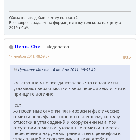
Обязательно добавь схему вопроса ?!
Все вопросы задаем на форуме, в личку только за вакцину от
2019-nCoV.
Denis_Che
Модератор
14 ноября 2011, 08:59:27
#35
Цитата: Max от 14 ноября 2011, 08:51:42
хм. странно мне всегда казалось что гепланисты
указывают верх отмостки / верх черной земли. что в
принципе логично.
[cut]
ж) проектные отметки планировки и фактические
отметки рельефа местности по внешнему контуру
отмостки в углах зданий и сооружений или, при
отсутствии отмостки, указанные отметки в местах
пересечения наружных граней стен с рельефом в
углах зданий и сооружений - в виде дроби с