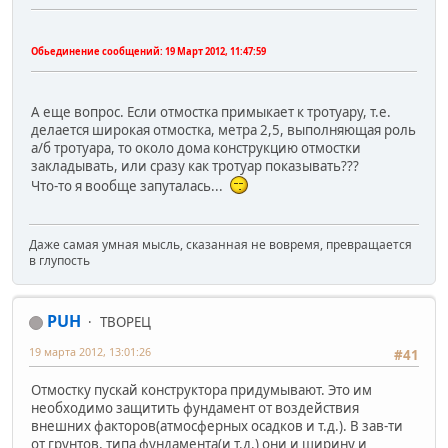
Обьединение сообщений:
19 Март 2012, 11:47:59
А еще вопрос. Если отмостка примыкает к тротуару, т.е.
делается широкая отмостка, метра 2,5, выполняющая роль
а/б тротуара, то около дома конструкцию отмостки
закладывать, или сразу как тротуар показывать???
Что-то я вообще запуталась...
Даже самая умная мысль, сказанная не вовремя, превращается
в глупость
PUH
ТВОРЕЦ
19 марта 2012, 13:01:26
#41
Отмостку пускай конструктора придумывают. Это им
необходимо защитить фундамент от воздействия
внешних факторов(атмосферных осадков и т.д.). В зав-ти
от грунтов, типа фундамента(и т.д.) они и ширину и