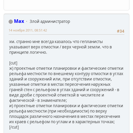
Max
Злой администратор
14 ноября 2011, 08:51:42
#34
хм. странно мне всегда казалось что гепланисты
указывают верх отмостки / верх черной земли. что в
принципе логично.
[cut]
ж) проектные отметки планировки и фактические отметки
рельефа местности по внешнему контуру отмостки в углах
зданий и сооружений или, при отсутствии отмостки,
указанные отметки в местах пересечения наружных
граней стен с рельефом в углах зданий и сооружений - в
виде дроби с проектной отметкой в числителе и
фактической - в знаменателе;
и) проектные отметки планировки и фактические отметки
рельефа местности (при необходимости) по верху
площадок различного назначения в местах пересечения
их краев с рельефом по углам и в характерных точках;
[/cut]