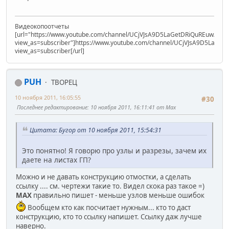
Видеокопоотчеты
[url="https://www.youtube.com/channel/UCjVJsA9D5LaGetDRiQuREuw/vide
view_as=subscriber"]https://www.youtube.com/channel/UCjVJsA9D5LaGet
view_as=subscriber[/url]
PUH
ТВОРЕЦ
10 ноября 2011, 16:05:55
#30
Последнее редактирование
: 10 ноября 2011, 16:11:41 от Max
Цитата: Бугор от 10 ноября 2011, 15:54:31
Это понятно! Я говорю про узлы и разрезы, зачем их
даете на листах ГП?
Можно и не давать конструкцию отмостки, а сделать
ссылку .... см. чертежи такие то. Видел скока раз такое =)
MAX
правильно пишет - меньше узлов меньше ошибок
Вообщем кто как посчитает нужным... кто то даст
конструкцию, кто то ссылку напишет. Ссылку даж лучше
наверно.