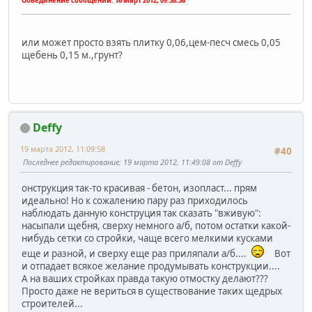
Обьединение сообщений:
16 Март 2012, 09:38:36
или может просто взять плитку 0,06,цем-песч смесь 0,05
щебень 0,15 м.,грунт?
Deffy
19 марта 2012, 11:09:58
#40
Последнее редактирование
: 19 марта 2012, 11:49:08 от Deffy
онструкция так-то красивая - бетон, изопласт... прям
идеально! Но к сожалению пару раз приходилось
наблюдать данную конструция так сказать "вживую":
насыпали щебня, сверху немного а/б, потом остатки какой-
нибудь сетки со стройки, чаще всего мелкими кусками
еще и разной, и сверху еще раз приляпали а/б....
Вот
и отпадает всякое желание продумывать конструкции....
А на ваших стройках правда такую отмостку делают???
Просто даже не вериться в существование таких щедрых
строителей...