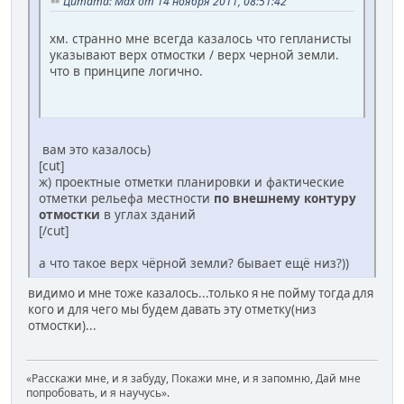
Цитата: Max от 14 ноября 2011, 08:51:42
хм. странно мне всегда казалось что гепланисты
указывают верх отмостки / верх черной земли.
что в принципе логично.
вам это казалось)
[cut]
ж) проектные отметки планировки и фактические
отметки рельефа местности
по внешнему контуру
отмостки
в углах зданий
[/cut]
а что такое верх чёрной земли? бывает ещё низ?))
видимо и мне тоже казалось...только я не пойму тогда для
кого и для чего мы будем давать эту отметку(низ
отмостки)...
«Расскажи мне, и я забуду, Покажи мне, и я запомню, Дай мне
попробовать, и я научусь».