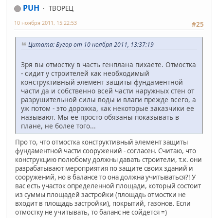
PUH
ТВОРЕЦ
10 ноября 2011, 15:22:53
#25
Цитата: Бугор от 10 ноября 2011, 13:37:19
Зря вы отмостку в часть генплана пихаете. Отмостка
- сидит у строителей как необходимый
конструктивный элемент защиты фундаментной
части да и собственно всей части наружных стен от
разрушительной силы воды и влаги прежде всего, а
уж потом - это дорожка, как некоторые заказчики ее
называют. Мы ее просто обязаны показывать в
плане, не более того...
Про то, что отмостка конструктивный элемент защиты
фундаментной части сооружений - согласен. Считаю, что
конструкцию полюбому должны давать строители, т.к. они
разрабатывают мероприятия по защите своих зданий и
сооружений, но в балансе то она должна учитываться?! У
вас есть участок определенной площади, который состоит
из суммы площадей застройки (площадь отмостки не
входит в площадь застройки), покрытий, газонов. Если
отмостку не учитывать, то баланс не сойдется =)