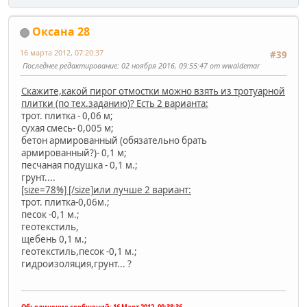
Оксана 28
16 марта 2012, 07:20:37
#39
Последнее редактирование
: 02 ноября 2016, 09:55:47 от wwaldemar
Скажите,какой пирог отмостки можно взять из тротуарной
плитки (по тех.заданию)? Есть 2 варианта:
трот. плитка - 0,06 м;
сухая смесь- 0,005 м;
бетон армированный (обязательно брать
армированный?)- 0,1 м;
песчаная подушка - 0,1 м.;
грунт....
[size=78%] [/size]
или лучше 2 вариант:
трот. плитка-0,06м.;
песок -0,1 м.;
геотекстиль,
щебень 0,1 м.;
геотекстиль,песок -0,1 м.;
гидроизоляция,грунт... ?