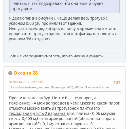
плитки, я так подозреваю что она ещё и будет
тротуаром.
Я делаю так (на рисунке). Чаще делаю весь тротуар с
уклоном 0,03 (30 промилле) от здания.
Иногда (совсем редко) просто пишу в примечании что-то
вроде этого: тротуар вдоль такого-то фасада выполнить с
уклоном 3% от здания.
Если на что-то долго смотреть, что-то можно и увидеть.
Оксана 28
20 марта 2012, 09:30:06
#47
Последнее редактирование
: 02 ноября 2016, 09:56:31 от wwaldemar
Простите за каламбур. Но это был не вопрос, а
пояснение))).А мой вопрос вот в чём:
Скажите,какой пирог
отмостки можно взять из тротуарной плитки (по
тех.заданию)? Есть 2 варианта:
трот. плитка - 0,06 м;сухая
смесь- 0,005 м;бетон армированный (обязательно брать
армированный?)- 0,1 м;песчаная подушка - 0,1
м.;грунт....
или лучше 2 вариант:
трот. плитка-0,06м.;
песок