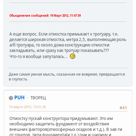
Обьединение сообщений:
19 Март 2012, 11:47:59
А еще вопрос. Если отмостка примыкает к тротуару, т.е.
делается широкая отмостка, метра 2,5, выполняющая роль
а/б тротуара, то около дома конструкцию отмостки
закладывать, или сразу как тротуар показывать???
Что-то я вообще запуталась...
Даже самая умная мысль, сказанная не вовремя, превращается
в глупость
PUH
ТВОРЕЦ
19 марта 2012, 13:01:26
#41
Отмостку пускай конструктора придумывают. Это им
необходимо защитить фундамент от воздействия
внешних факторов(атмосферных осадков и т.д.). В зав-ти
от грунтов, типа фундамента(и т.д.) они и ширину и