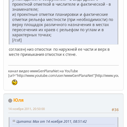
проектной отметкой в числителе и фактической - в
знаменателе;
и) проектные отметки планировки и фактические
отметки рельефа местности (при необходимости) по
верху площадок различного назначения в местах
пересечения их краев с рельефом по углам и в
характерных точках;
[/cut]
согласен) низ отмостки по наружней ее части и верх в
месте примыкания отмостки к стене.
канал видео wwwGenPlanaNet на YouTube
[url="http://www.youtube.com/user/wwwGenPlanaNet"]http://www.youtub
Юля
14 ноября 2011, 20:50:00
#36
Цитата: Max от 14 ноября 2011, 08:51:42