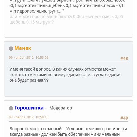
-0,1 м.;
геотекстиль,
щебень 0,1 м.;
геотекстиль,песок -0,1
м.;
гидроизоляция,грунт... ?
или может просто взять плитку 0,06,цем-песч смесь 0,05
щебень 0,15 м.,грунт?
Манек
09 ноября 2012, 10:53:05
#48
У меня такой вопрос. В каких случаях отмостка может
скакать отметками по всему зданию...т.е. в углах здания
она будет разная???
Горошинка
Модератор
09 ноября 2012, 10:58:13
#49
Вопрос немного странный... Угловые отметки практически
всегда разные - должен быть обеспечен минимальный