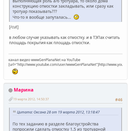
выполняющая роль а/б тротуара, то около дома
конструкцию отмостки закладывать, или сразу как
тротуар показывать???
Что-то я вообще запуталась...
[/cut]
в любом случае указывать как отмостку. и в ТЭПах считать
площадь покрытия как площадь отмостки.
канал видео wwwGenPlanaNet на YouTube
[url="http://www.youtube.com/user/wwwGenPlanaNet"]http://www.youtub
Марина
19 марта 2012, 14:50:37
#46
Цитата: Оксана 28 от 19 марта 2012, 13:18:47
По тех заданию в разделе благоустройства
попросили сделать отмостку 1,5 из тротуарной