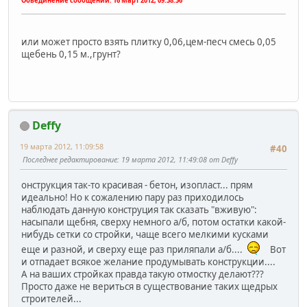
Обьединение сообщений:
16 Март 2012, 09:38:36
или может просто взять плитку 0,06,цем-песч смесь 0,05
щебень 0,15 м.,грунт?
Deffy
19 марта 2012, 11:09:58
#40
Последнее редактирование
: 19 марта 2012, 11:49:08 от Deffy
онструкция так-то красивая - бетон, изопласт... прям
идеально! Но к сожалению пару раз приходилось
наблюдать данную конструция так сказать "вживую":
насыпали щебня, сверху немного а/б, потом остатки какой-
нибудь сетки со стройки, чаще всего мелкими кусками
еще и разной, и сверху еще раз приляпали а/б....
Вот
и отпадает всякое желание продумывать конструкции....
А на ваших стройках правда такую отмостку делают???
Просто даже не вериться в существование таких щедрых
строителей...