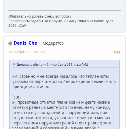
Обязательно добавь схему вопроса ?!
Все вопросы задаем на форуме, в личку только за вакцину от
2019-nCoV.
Denis_Che
Модератор
14 ноября 2011, 08:59:27
#35
Цитата: Max от 14 ноября 2011, 08:51:42
хм. странно мне всегда казалось что гепланисты
указывают верх отмостки / верх черной земли. что в
принципе логично.
[cut]
ж) проектные отметки планировки и фактические
отметки рельефа местности по внешнему контуру
отмостки в углах зданий и сооружений или, при
отсутствии отмостки, указанные отметки в местах
пересечения наружных граней стен с рельефом в
углах зданий и сооружений - в виде дроби с