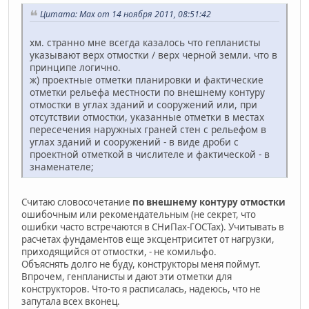
Цитата: Max от 14 ноября 2011, 08:51:42
хм. странно мне всегда казалось что гепланисты
указывают верх отмостки / верх черной земли. что в
принципе логично.
ж) проектные отметки планировки и фактические
отметки рельефа местности по внешнему контуру
отмостки в углах зданий и сооружений или, при
отсутствии отмостки, указанные отметки в местах
пересечения наружных граней стен с рельефом в
углах зданий и сооружений - в виде дроби с
проектной отметкой в числителе и фактической - в
знаменателе;
Считаю словосочетание
по внешнему контуру отмостки
ошибочным или рекомендательным (не секрет, что
ошибки часто встречаются в СНиПах-ГОСТах). Учитывать в
расчетах фундаментов еще эксцентриситет от нагрузки,
приходящийся от отмостки, - не комильфо.
Объяснять долго не буду, конструкторы меня поймут.
Впрочем, генпланисты и дают эти отметки для
конструкторов. Что-то я расписалась, надеюсь, что не
запутала всех вконец.