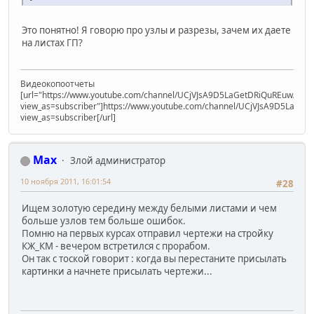
Это понятно! Я говорю про узлы и разрезы, зачем их даете
на листах ГП?
Видеокопоотчеты
[url="https://www.youtube.com/channel/UCjVJsA9D5LaGetDRiQuREuw/vide
view_as=subscriber"]https://www.youtube.com/channel/UCjVJsA9D5LaGet
view_as=subscriber[/url]
Max
Злой администратор
10 ноября 2011, 16:01:54
#28
Ищем золотую середину между белыми листами и чем
больше узлов тем больше ошибок.
Помню на первых курсах отправил чертежи на стройку
КЖ_КМ - вечером встретился с прорабом.
Он так с тоской говорит : когда вы перестаните присылать
картинки а начнете присылать чертежи...