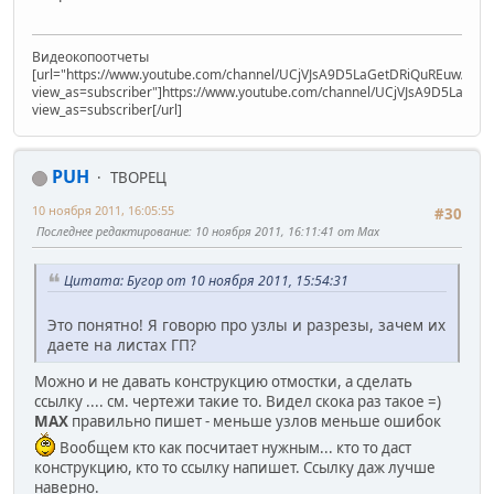
Видеокопоотчеты
[url="https://www.youtube.com/channel/UCjVJsA9D5LaGetDRiQuREuw/vide
view_as=subscriber"]https://www.youtube.com/channel/UCjVJsA9D5LaGet
view_as=subscriber[/url]
PUH
ТВОРЕЦ
10 ноября 2011, 16:05:55
#30
Последнее редактирование
: 10 ноября 2011, 16:11:41 от Max
Цитата: Бугор от 10 ноября 2011, 15:54:31
Это понятно! Я говорю про узлы и разрезы, зачем их
даете на листах ГП?
Можно и не давать конструкцию отмостки, а сделать
ссылку .... см. чертежи такие то. Видел скока раз такое =)
MAX
правильно пишет - меньше узлов меньше ошибок
Вообщем кто как посчитает нужным... кто то даст
конструкцию, кто то ссылку напишет. Ссылку даж лучше
наверно.