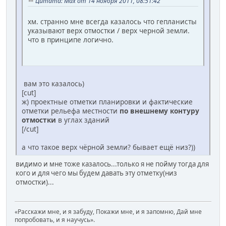
Цитата: Max от 14 ноября 2011, 08:51:42
хм. странно мне всегда казалось что гепланисты
указывают верх отмостки / верх черной земли.
что в принципе логично.
вам это казалось)
[cut]
ж) проектные отметки планировки и фактические
отметки рельефа местности
по внешнему контуру
отмостки
в углах зданий
[/cut]
а что такое верх чёрной земли? бывает ещё низ?))
видимо и мне тоже казалось...только я не пойму тогда для
кого и для чего мы будем давать эту отметку(низ
отмостки)...
«Расскажи мне, и я забуду, Покажи мне, и я запомню, Дай мне
попробовать, и я научусь».