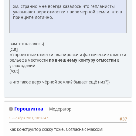
хм. странно мне всегда казалось что гепланисты
указывают верх отмостки / верх черной земли. что в
принципе логично.
вам это казалось)
[cut]
ж) проектные отметки планировки и фактические отметки
рельефа местности
по внешнему контуру отмостки
в
углах зданий
[/cut]
а что такое верх чёрной земли? бывает ещё низ?))
Горошинка
Модератор
15 ноября 2011, 10:09:47
#37
Как конструктор скажу тоже. Согласна с Максом!