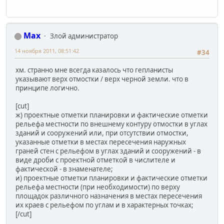
Max
Злой администратор
14 ноября 2011, 08:51:42
#34
хм. странно мне всегда казалось что гепланисты
указывают верх отмостки / верх черной земли. что в
принципе логично.
[cut]
ж) проектные отметки планировки и фактические отметки
рельефа местности по внешнему контуру отмостки в углах
зданий и сооружений или, при отсутствии отмостки,
указанные отметки в местах пересечения наружных
граней стен с рельефом в углах зданий и сооружений - в
виде дроби с проектной отметкой в числителе и
фактической - в знаменателе;
и) проектные отметки планировки и фактические отметки
рельефа местности (при необходимости) по верху
площадок различного назначения в местах пересечения
их краев с рельефом по углам и в характерных точках;
[/cut]