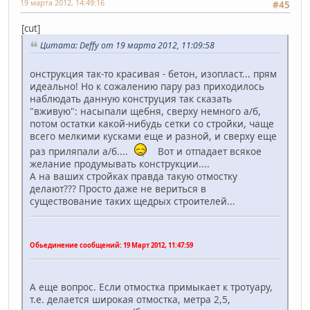
19 марта 2012, 14:49:16
#45
[cut]
Цитата: Deffy от 19 марта 2012, 11:09:58
онструкция так-то красивая - бетон, изопласт... прям
идеально! Но к сожалению пару раз приходилось
наблюдать данную конструция так сказать
"вживую": насыпали щебня, сверху немного а/б,
потом остатки какой-нибудь сетки со стройки, чаще
всего мелкими кусками еще и разной, и сверху еще
раз приляпали а/б....
Вот и отпадает всякое
желание продумывать конструкции....
А на ваших стройках правда такую отмостку
делают??? Просто даже не вериться в
существование таких щедрых строителей...
Обьединение сообщений:
19 Март 2012, 11:47:59
А еще вопрос. Если отмостка примыкает к тротуару,
т.е. делается широкая отмостка, метра 2,5,