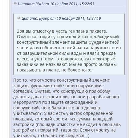
Цитата: PUH от 10 ноября 2011, 15:22:53
Цитата: Бугор от 10 ноября 2011, 13:37:19
Зря вы отмостку в часть генплана пихаете.
Отмостка - сидит у строителей как необходимый
конструктивный элемент защиты фундаментной
части да и собственно всей части наружных стен
от разрушительной силы воды и влаги прежде
всего, а уж потом - это дорожка, как некоторые
заказчики ее называют. Мы ее просто обязаны
показывать в плане, не более того...
Про то, что отмостка конструктивный элемент
защиты фундаментной части сооружений -
согласен. Считаю, что конструкцию полюбому
должны давать строители, т.к. они разрабатывают
мероприятия по защите своих зданий и
сооружений, но в балансе то она должна
учитываться?! У вас есть участок определенной
площади, который состоит из суммы площадей
застройки (площадь отмостки не входит в площадь
застройки), покрытий, газонов. Если отмостку не
учитывать, то баланс не сойдется =)