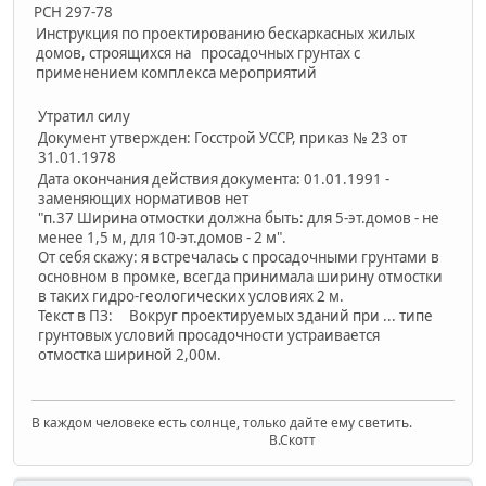
РСН 297-78
Инструкция по проектированию бескаркасных жилых
домов, строящихся на просадочных грунтах с
применением комплекса мероприятий
Утратил силу
Документ утвержден: Госстрой УССР, приказ № 23 от
31.01.1978
Дата окончания действия документа: 01.01.1991 -
заменяющих нормативов нет
"п.37 Ширина отмостки должна быть: для 5-эт.домов - не
менее 1,5 м, для 10-эт.домов - 2 м".
От себя скажу: я встречалась с просадочными грунтами в
основном в промке, всегда принимала ширину отмостки
в таких гидро-геологических условиях 2 м.
Текст в ПЗ: Вокруг проектируемых зданий при ... типе
грунтовых условий просадочности устраивается
отмостка шириной 2,00м.
В каждом человеке есть солнце, только дайте ему светить.
В.Скотт