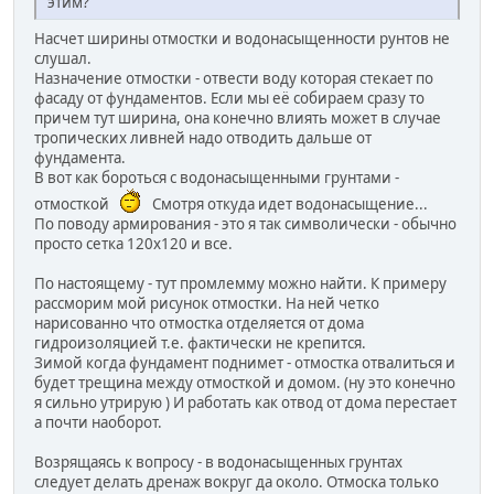
этим?
Насчет ширины отмостки и водонасыщенности рунтов не
слушал.
Назначение отмостки - отвести воду которая стекает по
фасаду от фундаментов. Если мы её собираем сразу то
причем тут ширина, она конечно влиять может в случае
тропических ливней надо отводить дальше от
фундамента.
В вот как бороться с водонасыщенными грунтами -
отмосткой
Смотря откуда идет водонасыщение...
По поводу армирования - это я так символически - обычно
просто сетка 120х120 и все.
По настоящему - тут промлемму можно найти. К примеру
рассморим мой рисунок отмостки. На ней четко
нарисованно что отмостка отделяется от дома
гидроизоляцией т.е. фактически не крепится.
Зимой когда фундамент поднимет - отмостка отвалиться и
будет трещина между отмосткой и домом. (ну это конечно
я сильно утрирую ) И работать как отвод от дома перестает
а почти наоборот.
Возрящаясь к вопросу - в водонасыщенных грунтах
следует делать дренаж вокруг да около. Отмоска только