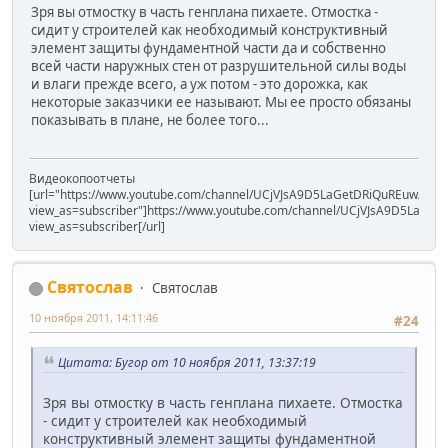
Зря вы отмостку в часть генплана пихаете. Отмостка -
сидит у строителей как необходимый конструктивный
элемент защиты фундаментной части да и собственно
всей части наружных стен от разрушительной силы воды
и влаги прежде всего, а уж потом - это дорожка, как
некоторые заказчики ее называют. Мы ее просто обязаны
показывать в плане, не более того...
Видеокопоотчеты
[url="https://www.youtube.com/channel/UCjVJsA9D5LaGetDRiQuREuw/vide
view_as=subscriber"]https://www.youtube.com/channel/UCjVJsA9D5LaGet
view_as=subscriber[/url]
Святослав
Святослав
10 ноября 2011, 14:11:46
#24
Цитата: Бугор от 10 ноября 2011, 13:37:19
Зря вы отмостку в часть генплана пихаете. Отмостка
- сидит у строителей как необходимый
конструктивный элемент защиты фундаментной