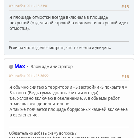
09 ноября 2011, 13:33:01
#15
Я площадь отмостки всегда включала в площадь
покрытий (отдельной строкой в ведомости покрытий идет
отмостка).
Если на что-то долго смотреть, что-то можно и увидеть.
Max
Злой администратор
09 ноября 2011, 13:36:22
#16
Я обычно считаю S территории - S застройки -S покрытия =
S газона (Ведь сумма должна биться всегда)
т.е. Условно включаю в озеленение. А в обьемы работ
отмостка вкл. дополнительно.
А так же полчается площадь бордюрных камней включена
в озеленение.
Обязательно добавь схему вопроса ?!