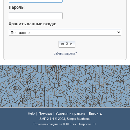
Пароль:
Хранить данные входа:
Забыли пароль?
|
|
|
Help
Помощь
Условия и правила
Вверх ▲
,
SMF 2.1.4 © 2023
Simple Machines
Страница создана за 0.101 сек. Запросов: 11.