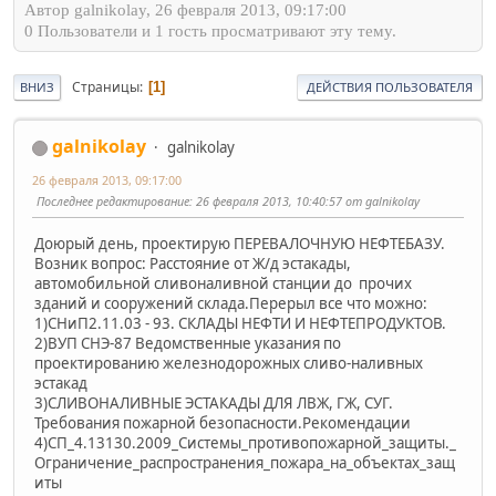
Автор galnikolay, 26 февраля 2013, 09:17:00
0 Пользователи и 1 гость просматривают эту тему.
Страницы
1
ВНИЗ
ДЕЙСТВИЯ ПОЛЬЗОВАТЕЛЯ
galnikolay
galnikolay
26 февраля 2013, 09:17:00
Последнее редактирование
: 26 февраля 2013, 10:40:57 от galnikolay
Доюрый день, проектирую ПЕРЕВАЛОЧНУЮ НЕФТЕБАЗУ.
Возник вопрос: Расстояние от Ж/д эстакады,
автомобильной сливоналивной станции до прочих
зданий и сооружений склада.Перерыл все что можно:
1)СНиП2.11.03 - 93. СКЛАДЫ НЕФТИ И НЕФТЕПРОДУКТОВ.
2)ВУП СНЭ-87 Ведомственные указания по
проектированию железнодорожных сливо-наливных
эстакад
3)СЛИВОНАЛИВНЫЕ ЭСТАКАДЫ ДЛЯ ЛВЖ, ГЖ, СУГ.
Требования пожарной безопасности.Рекомендации
4)СП_4.13130.2009_Системы_противопожарной_защиты._
Ограничение_распространения_пожара_на_объектах_защ
иты