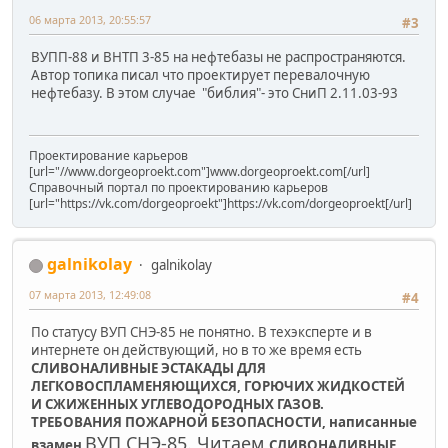
06 марта 2013, 20:55:57
#3
ВУПП-88 и ВНТП 3-85 на нефтебазы не распространяются.
Автор топика писал что проектирует перевалочную
нефтебазу. В этом случае "библия"- это СниП 2.11.03-93
Проектирование карьеров
[url="//www.dorgeoproekt.com"]www.dorgeoproekt.com[/url]
Справочный портал по проектированию карьеров
[url="https://vk.com/dorgeoproekt"]https://vk.com/dorgeoproekt[/url]
galnikolay
galnikolay
07 марта 2013, 12:49:08
#4
По статусу ВУП СНЭ-85 не понятно. В техэксперте и в
интернете он действующий, но в то же время есть
СЛИВОНАЛИВНЫЕ ЭСТАКАДЫ ДЛЯ
ЛЕГКОВОСПЛАМЕНЯЮЩИХСЯ, ГОРЮЧИХ ЖИДКОСТЕЙ
И СЖИЖЕННЫХ УГЛЕВОДОРОДНЫХ ГАЗОВ.
ТРЕБОВАНИЯ ПОЖАРНОЙ БЕЗОПАСНОСТИ, написанные
ВУП СНЭ-85. Читаем
взамен
СЛИВОНАЛИВНЫЕ