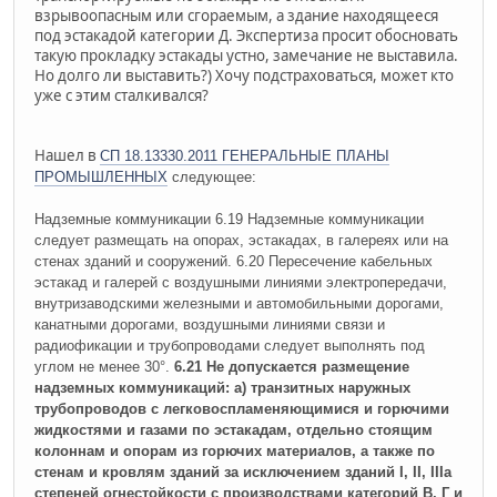
взрывоопасным или сгораемым, а здание находящееся
под эстакадой категории Д. Экспертиза просит обосновать
такую прокладку эстакады устно, замечание не выставила.
Но долго ли выставить?) Хочу подстраховаться, может кто
уже с этим сталкивался?
Нашел в
СП 18.13330.2011 ГЕНЕРАЛЬНЫЕ ПЛАНЫ
ПРОМЫШЛЕННЫХ
следующее:
Надземные коммуникации 6.19 Надземные коммуникации
следует размещать на опорах, эстакадах, в галереях или на
стенах зданий и сооружений. 6.20 Пересечение кабельных
эстакад и галерей с воздушными линиями электропередачи,
внутризаводскими железными и автомобильными дорогами,
канатными дорогами, воздушными линиями связи и
радиофикации и трубопроводами следует выполнять под
углом не менее 30°.
6.21 Не допускается размещение
надземных коммуникаций: а) транзитных наружных
трубопроводов с легковоспламеняющимися и горючими
жидкостями и газами по эстакадам, отдельно стоящим
колоннам и опорам из горючих материалов, а также по
стенам и кровлям зданий за исключением зданий I, II, IIIa
степеней огнестойкости с производствами категорий В, Г и