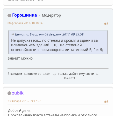
Горошинка
Модератор
08 февраля 2017, 10:18:14
#5
Цитата: Бугор от 08 февраля 2017, 09:39:59
Не допускается... по стенам и кровлям зданий за
исключением зданий I, II, IIIa степеней
огнестойкости с производствами категорий В, Г и Д;
значит, можно
В каждом человеке есть солнце, только дайте ему светить.
В.Скотт
zubik
23 января 2019, 09:47:57
#6
Добрый день.
Прокладываю трассу эстакады на промке и от одного