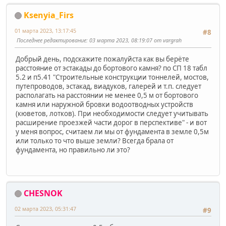
Ksenyia_Firs
01 марта 2023, 13:17:45
#8
Последнее редактирование
: 03 марта 2023, 08:19:07 от vargrah
Добрый день, подскажите пожалуйста как вы берёте
расстояние от эстакады до бортового камня? по СП 18 табл
5.2 и п5.41 "Строительные конструкции тоннелей, мостов,
путепроводов, эстакад, виадуков, галерей и т.п. следует
располагать на расстоянии не менее 0,5 м от бортового
камня или наружной бровки водоотводных устройств
(кюветов, лотков). При необходимости следует учитывать
расширение проезжей части дорог в перспективе" - и вот
у меня вопрос, считаем ли мы от фундамента в земле 0,5м
или только то что выше земли? Всегда брала от
фундамента, но правильно ли это?
CHESNOK
02 марта 2023, 05:31:47
#9