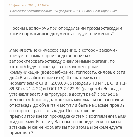
14 февраля 2013, 17:09:26
Последнее редактирование
: 14 февраля 2013, 17:40:11 от Горошинка
Просим Вас помочь при определении трассы эстакады и
какие нормативные документы следует применять?
У меня есть Техническое задание, в котором заказчик
требует в рамках производственной базы
запроектировать эстакаду с наклонными скатами, по
которой будут прокладываться инженерные
коммуникации (водоснабжение, теплосеть, силовые сети
до 4кВ и слаботочные сети). Я ознакомилась с
нормативами: СНиП 2.09.03-85 (разделы 13 и 15), СНиП II-
89-80 (4.21-4.24) и ГОСТ 12.2.022-80 (раздел 4). Эстакада
устанавливаетс яна тротуаре, а доступ к ней с рельефа
местности. Каково должно быть минимальное расстояние
от эстакады до объекта и могут ли быть на фасаде проемы
со стороны трассы эстакады. По эстакаде не
предусматривается прокладка систем с воспламеняемыми
жидкостями. Есть ли у Вас опыт по определению трассы
эстакады и какие нормативы при этом Вы рекомендуете
применять?