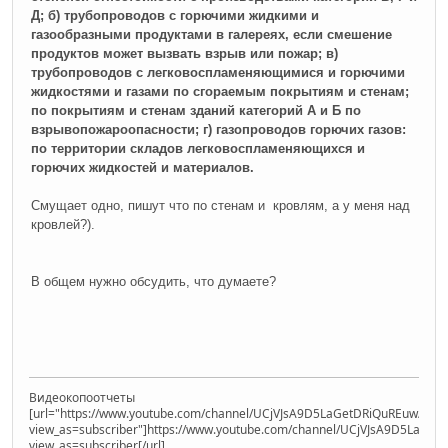
Д; б) трубопроводов с горючими жидкими и
газообразными продуктами в галереях, если смешение
продуктов может вызвать взрыв или пожар; в)
трубопроводов с легковоспламеняющимися и горючими
жидкостями и газами по сгораемым покрытиям и стенам;
по покрытиям и стенам зданий категорий А и Б по
взрывопожароопасности; г) газопроводов горючих газов:
по территории складов легковоспламеняющихся и
горючих жидкостей и материалов.
Смущает одно, пишут что по стенам и кровлям, а у меня над
кровлей?).
В общем нужно обсудить, что думаете?
Видеокопоотчеты
[url="https://www.youtube.com/channel/UCjVJsA9D5LaGetDRiQuREuw/vide
view_as=subscriber"]https://www.youtube.com/channel/UCjVJsA9D5LaGet
view_as=subscriber[/url]