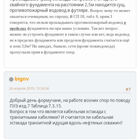
свайного фундамента на расстоянии 2,5м находится сущ.
противопожарный водовод в футляре.
Вопрос кому-то может
в
оказаться очевидным, но спрошу,
СП 18, табл. 6, прим.3
говорится, что нельзя прокладывать противопожарный водовод
в
пределах
фундамента ни при каких условиях. Так вот вопрос:
можно ли устроить фундамент в таком случае или нет, ведь водовод
не в пределах фундамента или пределом фундамента считается ещё
и зона 3,0м? На заводах, бывало, сети (кроме пожводовода)
пропускали прям в фундаменте опор.
bignv
24 апреля 2019, 10:24:56
#7
Добрый день формучане, на работе возник спор по поводу
ПУЭ изд.7 Таблица 7.3.15.
Вопрос в том что является кабельная эстакада с
транзитными кабелями? И считается ли кабельная
эстакада транзитной идущая вдоль нефтяных скважин?