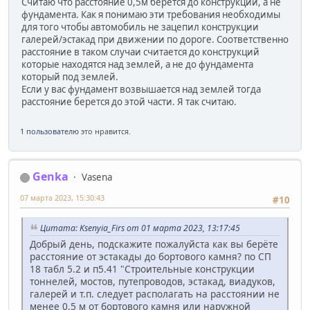
Считаю что расстояние 0,5м берется до конструкции, а не
фундамента. Как я понимаю эти требования необходимы
для того чтобы автомобиль не зацепил конструкции
галерей/эстакад при движении по дороге. Соответственно
расстояние в таком случаи считается до конструкций
которые находятся над землей, а не до фундамента
который под землей.
Если у вас фундамент возвышается над землей тогда
расстояние берется до этой части. Я так считаю.
1 пользователю
это нравится.
Genka
Vasena
07 марта 2023, 15:30:43
#10
Цитата: Ksenyia_Firs от 01 марта 2023, 13:17:45
Добрый день, подскажите пожалуйста как вы берёте
расстояние от эстакады до бортового камня? по СП
18 табл 5.2 и п5.41 "Строительные конструкции
тоннелей, мостов, путепроводов, эстакад, виадуков,
галерей и т.п. следует располагать на расстоянии не
менее 0,5 м от бортового камня или наружной