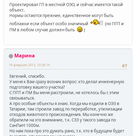
Проектировал ГП в местной ОЭО, и сейчас имеется такой
объект..
Нормы остаются прежние, единственное могут быть
поблажки если объект особо значимый
(но ППТ и
ПМ в любом случае должен быть
)
Марина
14 февраля 2013, 10:38:14
#7
Евгений, спасибо.
У меня к Вам сразу возник вопрос: кто делал инженерную
подготовку вашего участка?
С ППТ и ПМ Вы меня расстроили, не хотелось бы с этим
связываться.
А про особые объекты я знаю. Когда мы ездили в ОЭЗ в
Татарии, там строили завод по переработке, утилизации
отходов животного происхождения. Мы конечно же
обратили на это внимание, т.к. СЗЗ у такого завода по
СанПиН 1000м.
Но нам пока про это думать рано, т.к. кто в будущем будет