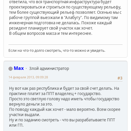
ответила, что вся транспортная инфраструктура будет
проектироваться и строиться по существующему рельефу,
тем более существующий рельеф позволяет. Осенью мы с
рабоче группой выезжали в "Алабугу". По видимому там
инженерная подготовка не делалась. Похоже каждый
резидент планирует свой участок как хочет.
В общем вопросов масса и тем интереснее.
Если на что-то долго смотреть, что-то можно и увидеть.
Max
Злой администратор
14 февраля 2013, 09:09:28
#3
Ну вот как раз республика и будет за свой счет делать. На
практике платит за ППТ владелец + государство.
Просто это светлую голову надо иметь чтобы государство
вернуло деньги за это.
По поводу каждый как хочет - мало вероятно. Всем скорее
участки выдали.
Ну и по заданию смотреть - что вы разрабатываете ППТ
или ГП.