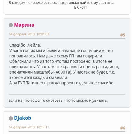
В каждом человеке есть солнце, только дайте ему светить.
В.Скотт
Марина
14 февраля 2013, 10:01:03
#5
Спасибо, Лейла.
У вас в гостях мы и были и нам ваше гостеприимство
понравилось. Нам даже схему ГП там подарили.
Объяснили что из того что там построено, в итоге не
пригодилось. У вас там все красиво и очень раскидисто,
впечатлили масштабы (4000 Га). У нас так не будет, т.к.
экономится каждый см земли.
А за ГУП Татинвестгражданпроект отдельное спасибо.
Если на что-то долго смотреть, что-то можно и увидеть.
Djakob
14 февраля 2013, 10:12:11
#6