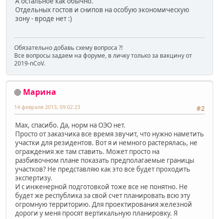
А остальное как обычно.
Отдельных гостов и снипов на особую экономическую
зону - вроде нет :)
Обязательно добавь схему вопроса ?!
Все вопросы задаем на форуме, в личку только за вакцину от
2019-nCoV.
Марина
14 февраля 2013, 09:02:23
#2
Мах, спасибо. Да, норм на ОЭО нет.
Просто от заказчика все время звучит, что нужно наметить
участки для резидентов. Вот я и немного растерялась, не
ограждения же там ставить. Может просто на
разбивочном плане показать предполагаемые границы
участков? Не представляю как это все будет проходить
экспертизу.
И с инженерной подготовкой тоже все не понятно. Не
будет же республика за свой счет планировать всю эту
огромную территорию. Для проектирования железной
дороги у меня просят вертикальную планировку. Я