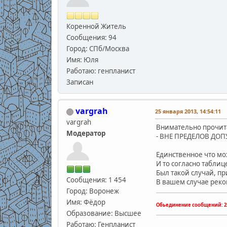
Коренной Житель
Сообщения: 94
Город: СПб/Москва
Имя: Юля
Работаю: генпланист
Записан
vargrah
25 января 2013, 14:54:11
vargrah
Внимательно прочит
Модератор
- ВНЕ ПРЕДЕЛОВ ДО
Единственное что мож
И то согласно табли
Был такой случай, пр
Сообщения: 1 454
В вашем случае реко
Город: Воронеж
Имя: Фёдор
Обьединение сообщений:
2
Образование: Высшее
Работаю: Генпланист