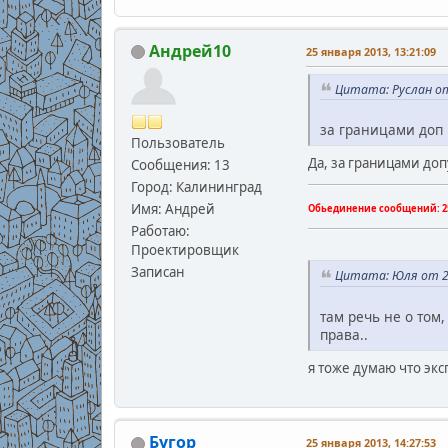
Андрей10
25 января 2013, 13:21:09
Цитата: Руслан от
за границами доп 
Пользователь
Да, за границами до
Сообщения: 13
Город: Калининград
Имя: Андрей
Обьединение сообщений:
2
Работаю:
Проектировщик
Записан
Цитата: Юля от 25
там речь не о том
права..
я тоже думаю что экс
Бугор
25 января 2013, 14:27:53