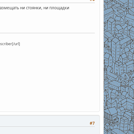
азмещать ни стоянки, ни площадки
riber[/url]
#7