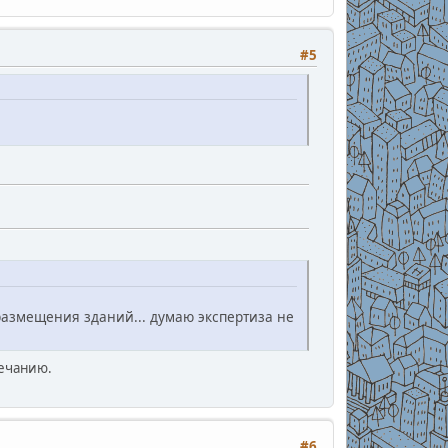
#5
 размещения зданий... думаю экспертиза не
мечанию.
#6