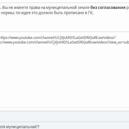
а. Вы не имеете права на муниципальной земле
без согласования
р
 нормы: по идее это должно быть прописано в ГК.
https://www.youtube.com/channel/UCjVJsA9D5LaGetDRiQuREuw/videos?
ps://www.youtube.com/channel/UCjVJsA9D5LaGetDRiQuREuw/videos?view_as=subsc
емля муниципальная??