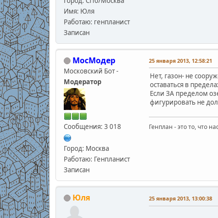
Город: СПб/Москва
Имя: Юля
Работаю: генпланист
Записан
МосМодер
25 января 2013, 12:58:21
Московский Бот -
Нет, газон- не соору
Модератор
оставаться в предела
Если ЗА пределом озе
фигурировать не долж
Сообщения: 3 018
Генплан - это то, что н
Город: Москва
Работаю: Генпланист
Записан
Юля
25 января 2013, 13:00:38