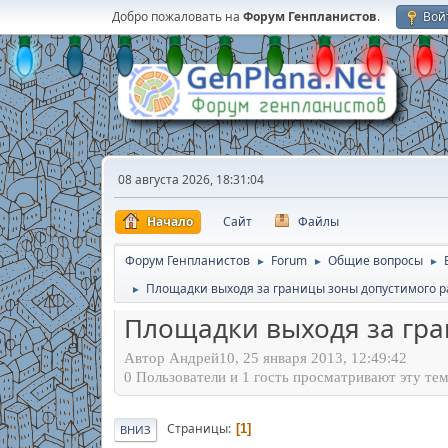
Добро пожаловать на
Форум Генпланистов
.
Вой
08 августа 2026, 18:31:04
Начало
Сайт
Файлы
Форум Генпланистов
Forum
Общие вопросы
►
►
►
Площадки выходя за границы зоны допустимого 
►
Площадки выходя за гр
Автор Андрей10, 25 января 2013, 12:49:42
0 Пользователи и 1 гость просматривают эту тем
Страницы
1
ВНИЗ