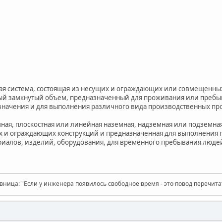
ая система, состоящая из несущих и ограждающих или совмещенны
й замкнутый объем, предназначенный для проживания или пребыв
начения и для выполнения различного вида производственных про
ая, плоскостная или линейная наземная, надземная или подземная 
ях и ограждающих конструкций и предназначенная для выполнения
риалов, изделий, оборудования, для временного пребывания людей
вница: "Если у инженера появилось свободное время - это повод перечит