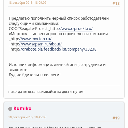
18 декабря 2015, 18:09:02
#18
Предлагаю пополнить черный список работодателей
следующими кампаниями:
ООО "Seagate-Project _http:
//www.c-proekt.ru/
«Мортон» — инвестиционно-строительная компания
_http:
//www.morton.ru/
_http:
//www.sapsan.ru/about/
_http:
//orabote.biz/feedback/list/company/33238
Источник информации: личный опыт, сотрудники и
знакомые.
Будьте бдительны коллеги!
никогда не останавливайся на достигнутом!
Kumiko
18 декабря 2015, 18:45:08
#19
Ух, а меня в марте в Мортон сманивали... хорошо