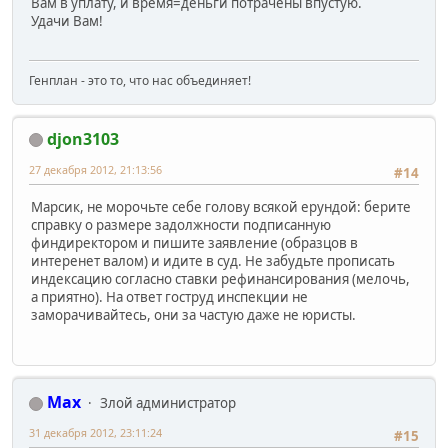
Вам в уплату, и время=деньги потрачены впустую.
Удачи Вам!
Генплан - это то, что нас объединяет!
djon3103
27 декабря 2012, 21:13:56
#14
Марсик, не морочьте себе голову всякой ерундой: берите
справку о размере задолжности подписанную
финдиректором и пишите заявление (образцов в
интеренет валом) и идите в суд. Не забудьте прописать
индексацию согласно ставки рефинансирования (мелочь,
а приятно). На ответ гоструд инспекции не
заморачивайтесь, они за частую даже не юристы.
Max
Злой администратор
31 декабря 2012, 23:11:24
#15