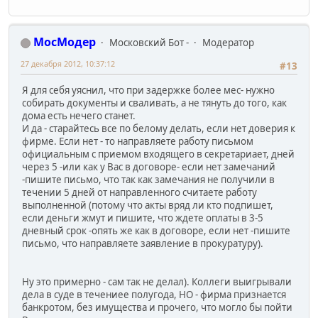
МосМодер
Московский Бот -
Модератор
27 декабря 2012, 10:37:12
#13
Я для себя уяснил, что при задержке более мес- нужно
собирать документы и сваливать, а не тянуть до того, как
дома есть нечего станет.
И да - старайтесь все по белому делать, если нет доверия к
фирме. Если нет - то направляете работу письмом
официальным с приемом входящего в секретариает, дней
через 5 -или как у Вас в договоре- если нет замечаний
-пишите письмо, что так как замечания не получили в
течении 5 дней от направленного считаете работу
выполненной (потому что акты вряд ли кто подпишет,
если деньги жмут и пишите, что ждете оплаты в 3-5
дневный срок -опять же как в договоре, если нет -пишите
письмо, что направляете заявление в прокуратуру).
Ну это примерно - сам так не делал). Коллеги выигрывали
дела в суде в течениее полугода, НО - фирма признается
банкротом, без имущества и прочего, что могло бы пойти