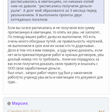
расписывались в квитанциях, но никаких копий
нам не давали. "расписались-получили деньги-
ушли". А долг мой образовался за 3 месяца перед
увольнением. Я выполнила проекты двух
коттеджных поселков.
Если вы за все расписались и не получили всю сумму
прописанную в квитанции, то опять же увы..не заплатят..
По поводу ваших работ, да вы их выполнили, НО есть
очень много обходных путей..не правильность чертежей,
не выполнили в срок или их за вас кто то доделывал..
Дело в том что я вам поверю, а суду нужно доказать, если
нет акта приема/передачи работ и нужных договоров, увы
дохлый номер что то требовать.. Конечно порадуюсь за
вас если получится доказать свою правоту и взыскать с
ООО свои заработанные деньги..
был опыт.. запрос работ через суд был у заказчиков
работ(гос.учрежд) увы акты и квитанции это документ для
суда..
Марсик
27 декабря 2012, 10:19:12
#11