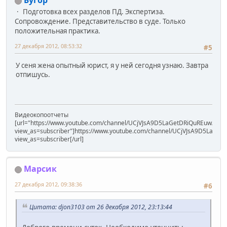
Бугор
Подготовка всех разделов ПД. Экспертиза.
Сопровождение. Представительство в суде. Только
положительная практика.
27 декабря 2012, 08:53:32
#5
У сеня жена опытный юрист, я у ней сегодня узнаю. Завтра
отпишусь.
Видеокопоотчеты
[url="https://www.youtube.com/channel/UCjVJsA9D5LaGetDRiQuREuw/vide
view_as=subscriber"]https://www.youtube.com/channel/UCjVJsA9D5LaGet
view_as=subscriber[/url]
Марсик
27 декабря 2012, 09:38:36
#6
Цитата: djon3103 от 26 декабря 2012, 23:13:44