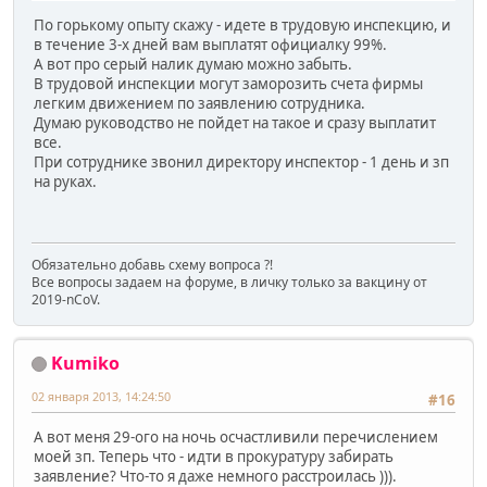
По горькому опыту скажу - идете в трудовую инспекцию, и
в течение 3-х дней вам выплатят официалку 99%.
А вот про серый налик думаю можно забыть.
В трудовой инспекции могут заморозить счета фирмы
легким движением по заявлению сотрудника.
Думаю руководство не пойдет на такое и сразу выплатит
все.
При сотруднике звонил директору инспектор - 1 день и зп
на руках.
Обязательно добавь схему вопроса ?!
Все вопросы задаем на форуме, в личку только за вакцину от
2019-nCoV.
Kumiko
02 января 2013, 14:24:50
#16
А вот меня 29-ого на ночь осчастливили перечислением
моей зп. Теперь что - идти в прокуратуру забирать
заявление? Что-то я даже немного расстроилась ))).