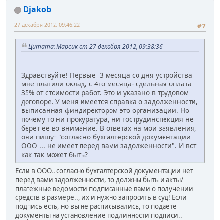
Djakob
27 декабря 2012, 09:46:22
#7
Цитата: Марсик от 27 декабря 2012, 09:38:36
Здравствуйте! Первые 3 месяца со дня устройства
мне платили оклад, с 4го месяца- сдельная оплата
35% от стоимости работ. Это и указано в трудовом
договоре. У меня имеется справка о задолженности,
выписанная финдиректором это организации. Но
почему то ни прокуратура, ни гострудинспекция не
берет ее во внимание. В ответах на мои заявления,
они пишут "согласно бухгалтерской документации
ООО ... не имеет перед вами задолженности". И вот
как так может быть?
Если в ООО.. согласно бухгалтерской документации нет
перед вами задолженности, то должны быть и акты/
платежные ведомости подписанные вами о получении
средств в размере.., их и нужно запросить в суд! Если
подпись есть, но вы не расписывались, то подаете
документы на установление подлинности подписи..