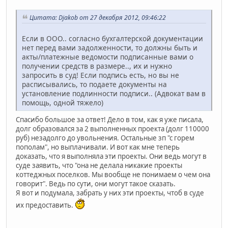
Цитата: Djakob от 27 декабря 2012, 09:46:22
Если в ООО.. согласно бухгалтерской документации
нет перед вами задолженности, то должны быть и
акты/платежные ведомости подписанные вами о
получении средств в размере.., их и нужно
запросить в суд! Если подпись есть, но вы не
расписывались, то подаете документы на
установление подлинности подписи.. (Адвокат вам в
помощь, одной тяжело)
Спасибо большое за ответ! Дело в том, как я уже писала,
долг образовался за 2 выполненных проекта (долг 110000
руб) незадолго до увольнения. Остальные зп "с горем
пополам", но выплачивали. И вот как мне теперь
доказать, что я выполняла эти проекты. Они ведь могут в
суде заявить, что "она не делала никакие проекты
коттеджных поселков. Мы вообще не понимаем о чем она
говорит". Ведь по сути, они могут такое сказать.
Я вот и подумала, забрать у них эти проекты, чтоб в суде
их предоставить.