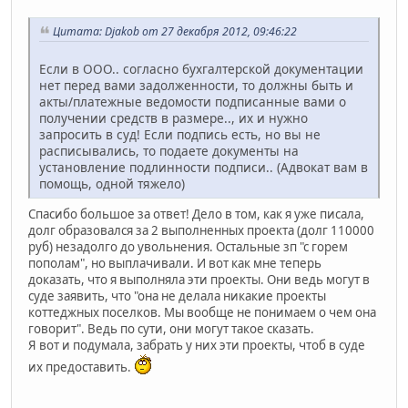
Цитата: Djakob от 27 декабря 2012, 09:46:22
Если в ООО.. согласно бухгалтерской документации
нет перед вами задолженности, то должны быть и
акты/платежные ведомости подписанные вами о
получении средств в размере.., их и нужно
запросить в суд! Если подпись есть, но вы не
расписывались, то подаете документы на
установление подлинности подписи.. (Адвокат вам в
помощь, одной тяжело)
Спасибо большое за ответ! Дело в том, как я уже писала,
долг образовался за 2 выполненных проекта (долг 110000
руб) незадолго до увольнения. Остальные зп "с горем
пополам", но выплачивали. И вот как мне теперь
доказать, что я выполняла эти проекты. Они ведь могут в
суде заявить, что "она не делала никакие проекты
коттеджных поселков. Мы вообще не понимаем о чем она
говорит". Ведь по сути, они могут такое сказать.
Я вот и подумала, забрать у них эти проекты, чтоб в суде
их предоставить.