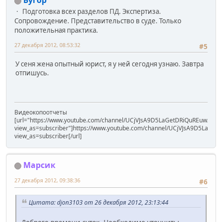
Бугор
Подготовка всех разделов ПД. Экспертиза.
Сопровождение. Представительство в суде. Только
положительная практика.
27 декабря 2012, 08:53:32
#5
У сеня жена опытный юрист, я у ней сегодня узнаю. Завтра
отпишусь.
Видеокопоотчеты
[url="https://www.youtube.com/channel/UCjVJsA9D5LaGetDRiQuREuw/vide
view_as=subscriber"]https://www.youtube.com/channel/UCjVJsA9D5LaGet
view_as=subscriber[/url]
Марсик
27 декабря 2012, 09:38:36
#6
Цитата: djon3103 от 26 декабря 2012, 23:13:44