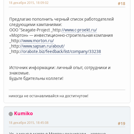
18 декабря 2015, 18:09:02
#18
Предлагаю пополнить черный список работодателей
следующими кампаниями:
ООО "Seagate-Project _http:
//www.c-proekt.ru/
«Мортон» — инвестиционно-строительная компания
_http:
//www.morton.ru/
_http:
//www.sapsan.ru/about/
_http:
//orabote.biz/feedback/list/company/33238
Источник информации: личный опыт, сотрудники и
знакомые.
Будьте бдительны коллеги!
никогда не останавливайся на достигнутом!
Kumiko
18 декабря 2015, 18:45:08
#19
Ух, а меня в марте в Мортон сманивали... хорошо