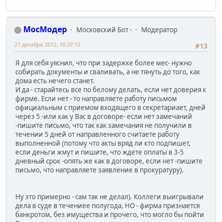
МосМодер
Московский Бот -
Модератор
27 декабря 2012, 10:37:12
#13
Я для себя уяснил, что при задержке более мес- нужно
собирать документы и сваливать, а не тянуть до того, как
дома есть нечего станет.
И да - старайтесь все по белому делать, если нет доверия к
фирме. Если нет - то направляете работу письмом
официальным с приемом входящего в секретариает, дней
через 5 -или как у Вас в договоре- если нет замечаний
-пишите письмо, что так как замечания не получили в
течении 5 дней от направленного считаете работу
выполненной (потому что акты вряд ли кто подпишет,
если деньги жмут и пишите, что ждете оплаты в 3-5
дневный срок -опять же как в договоре, если нет -пишите
письмо, что направляете заявление в прокуратуру).
Ну это примерно - сам так не делал). Коллеги выигрывали
дела в суде в течениее полугода, НО - фирма признается
банкротом, без имущества и прочего, что могло бы пойти