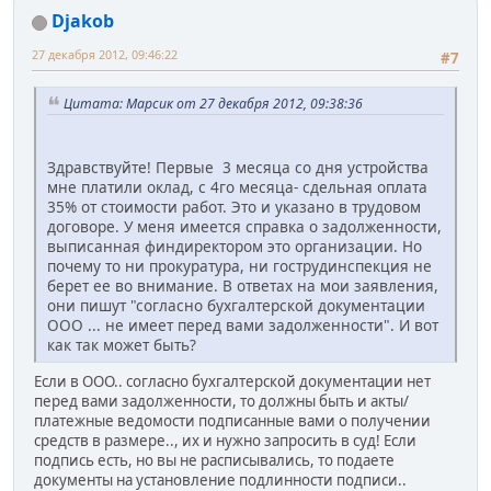
Djakob
27 декабря 2012, 09:46:22
#7
Цитата: Марсик от 27 декабря 2012, 09:38:36
Здравствуйте! Первые 3 месяца со дня устройства
мне платили оклад, с 4го месяца- сдельная оплата
35% от стоимости работ. Это и указано в трудовом
договоре. У меня имеется справка о задолженности,
выписанная финдиректором это организации. Но
почему то ни прокуратура, ни гострудинспекция не
берет ее во внимание. В ответах на мои заявления,
они пишут "согласно бухгалтерской документации
ООО ... не имеет перед вами задолженности". И вот
как так может быть?
Если в ООО.. согласно бухгалтерской документации нет
перед вами задолженности, то должны быть и акты/
платежные ведомости подписанные вами о получении
средств в размере.., их и нужно запросить в суд! Если
подпись есть, но вы не расписывались, то подаете
документы на установление подлинности подписи..