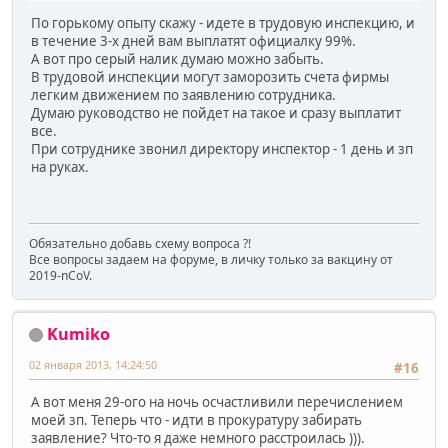
По горькому опыту скажу - идете в трудовую инспекцию, и
в течение 3-х дней вам выплатят официалку 99%.
А вот про серый налик думаю можно забыть.
В трудовой инспекции могут заморозить счета фирмы
легким движением по заявлению сотрудника.
Думаю руководство не пойдет на такое и сразу выплатит
все.
При сотруднике звонил директору инспектор - 1 день и зп
на руках.
Обязательно добавь схему вопроса ?!
Все вопросы задаем на форуме, в личку только за вакцину от
2019-nCoV.
Kumiko
02 января 2013, 14:24:50
#16
А вот меня 29-ого на ночь осчастливили перечислением
моей зп. Теперь что - идти в прокуратуру забирать
заявление? Что-то я даже немного расстроилась ))).