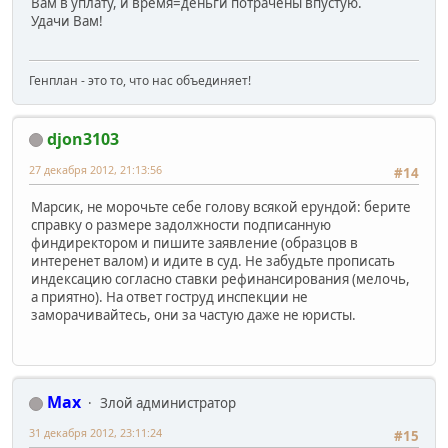
Вам в уплату, и время=деньги потрачены впустую.
Удачи Вам!
Генплан - это то, что нас объединяет!
djon3103
27 декабря 2012, 21:13:56
#14
Марсик, не морочьте себе голову всякой ерундой: берите
справку о размере задолжности подписанную
финдиректором и пишите заявление (образцов в
интеренет валом) и идите в суд. Не забудьте прописать
индексацию согласно ставки рефинансирования (мелочь,
а приятно). На ответ гоструд инспекции не
заморачивайтесь, они за частую даже не юристы.
Max
Злой администратор
31 декабря 2012, 23:11:24
#15