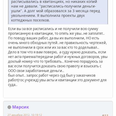
расписывались в квитанциях, но никаких копий
нам не давали. "расписались-получили деньги-
ушли". А долг мой образовался за 3 месяца перед
увольнением. Я выполнила проекты двух
коттеджных поселков.
Если вы за все расписались и не получили всю сумму
прописанную в квитанции, то опять же увы..не заплатят..
По поводу ваших работ, да вы их выполнили, НО есть
очень много обходных путей..не правильность чертежей,
не выполнили в срок или их за вас кто то доделывал..
Дело в том что я вам поверю, а суду нужно доказать, если
нет акта приема/передачи работ и нужных договоров, увы
дохлый номер что то требовать.. Конечно порадуюсь за
вас если получится доказать свою правоту и взыскать с
ООО свои заработанные деньги..
был опыт.. запрос работ через суд был у заказчиков
работ(гос.учрежд) увы акты и квитанции это документ для
суда..
Марсик
27 декабря 2012, 10:19:12
#11