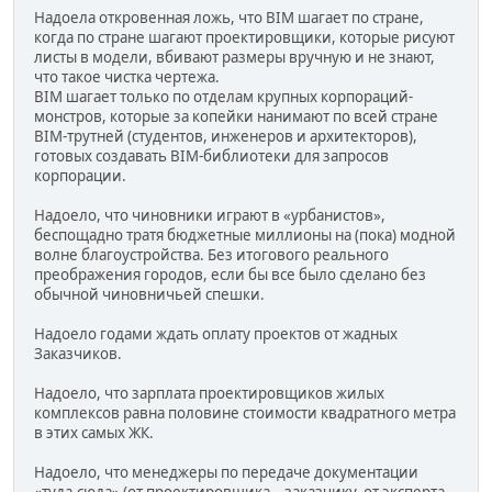
Надоела откровенная ложь, что BIM шагает по стране,
когда по стране шагают проектировщики, которые рисуют
листы в модели, вбивают размеры вручную и не знают,
что такое чистка чертежа.
BIM шагает только по отделам крупных корпораций-
монстров, которые за копейки нанимают по всей стране
BIM-трутней (студентов, инженеров и архитекторов),
готовых создавать BIM-библиотеки для запросов
корпорации.
Надоело, что чиновники играют в «урбанистов»,
беспощадно тратя бюджетные миллионы на (пока) модной
волне благоустройства. Без итогового реального
преображения городов, если бы все было сделано без
обычной чиновничьей спешки.
Надоело годами ждать оплату проектов от жадных
Заказчиков.
Надоело, что зарплата проектировщиков жилых
комплексов равна половине стоимости квадратного метра
в этих самых ЖК.
Надоело, что менеджеры по передаче документации