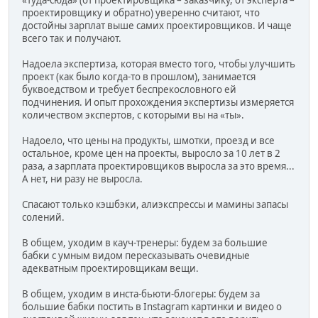
«туда-сюда» (от проектировщика – заказчику, от эксперта –
проектировщику и обратно) уверенно считают, что
достойны зарплат выше самих проектировщиков. И чаще
всего так и получают.
Надоела экспертиза, которая вместо того, чтобы улучшить
проект (как было когда-то в прошлом), занимается
буквоедством и требует беспрекословного ей
подчинения. И опыт прохождения экспертизы измеряется
количеством экспертов, с которыми вы на «ты».
Надоело, что цены на продукты, шмотки, проезд и все
остальное, кроме цен на проекты, выросло за 10 лет в 2
раза, а зарплата проектировщиков выросла за это время...
А нет, ни разу не выросла.
Спасают только кэшбэки, алиэкспрессы и мамины запасы
солений.
В общем, уходим в кауч-тренеры: будем за большие
бабки с умным видом пересказывать очевидные
адекватным проектировщикам вещи.
В общем, уходим в инста-бьюти-блогеры: будем за
большие бабки постить в Instagram картинки и видео о