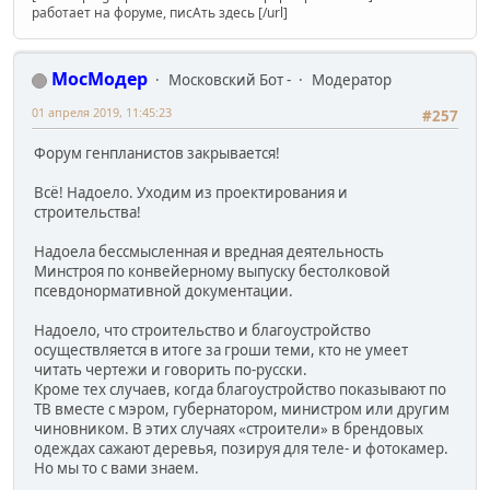
работает на форуме, писАть здесь [/url]
МосМодер
Московский Бот -
Модератор
01 апреля 2019, 11:45:23
#257
Форум генпланистов закрывается!
Всё! Надоело. Уходим из проектирования и
строительства!
Надоела бессмысленная и вредная деятельность
Минстроя по конвейерному выпуску бестолковой
псевдонормативной документации.
Надоело, что строительство и благоустройство
осуществляется в итоге за гроши теми, кто не умеет
читать чертежи и говорить по-русски.
Кроме тех случаев, когда благоустройство показывают по
ТВ вместе с мэром, губернатором, министром или другим
чиновником. В этих случаях «строители» в брендовых
одеждах сажают деревья, позируя для теле- и фотокамер.
Но мы то с вами знаем.