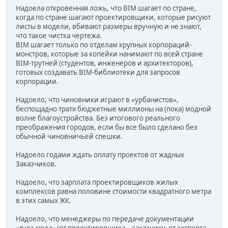
Надоела откровенная ложь, что BIM шагает по стране,
когда по стране шагают проектировщики, которые рисуют
листы в модели, вбивают размеры вручную и не знают,
что такое чистка чертежа.
BIM шагает только по отделам крупных корпораций-
монстров, которые за копейки нанимают по всей стране
BIM-трутней (студентов, инженеров и архитекторов),
готовых создавать BIM-библиотеки для запросов
корпорации.
Надоело, что чиновники играют в «урбанистов»,
беспощадно тратя бюджетные миллионы на (пока) модной
волне благоустройства. Без итогового реального
преображения городов, если бы все было сделано без
обычной чиновничьей спешки.
Надоело годами ждать оплату проектов от жадных
Заказчиков.
Надоело, что зарплата проектировщиков жилых
комплексов равна половине стоимости квадратного метра
в этих самых ЖК.
Надоело, что менеджеры по передаче документации