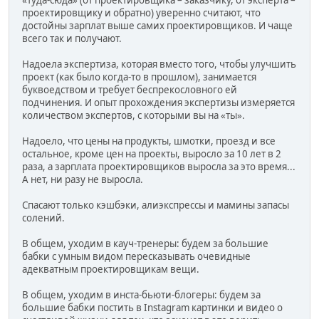
«туда-сюда» (от проектировщика – заказчику, от эксперта –
проектировщику и обратно) уверенно считают, что
достойны зарплат выше самих проектировщиков. И чаще
всего так и получают.
Надоела экспертиза, которая вместо того, чтобы улучшить
проект (как было когда-то в прошлом), занимается
буквоедством и требует беспрекословного ей
подчинения. И опыт прохождения экспертизы измеряется
количеством экспертов, с которыми вы на «ты».
Надоело, что цены на продукты, шмотки, проезд и все
остальное, кроме цен на проекты, выросло за 10 лет в 2
раза, а зарплата проектировщиков выросла за это время...
А нет, ни разу не выросла.
Спасают только кэшбэки, алиэкспрессы и мамины запасы
солений.
В общем, уходим в кауч-тренеры: будем за большие
бабки с умным видом пересказывать очевидные
адекватным проектировщикам вещи.
В общем, уходим в инста-бьюти-блогеры: будем за
большие бабки постить в Instagram картинки и видео о