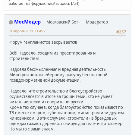
работает на форуме, писАть здесь [/url]
МосМодер
Московский Бот -
Модератор
01 апреля 2019, 11:45:23
#257
Форум генпланистов закрывается!
Всё! Надоело. Уходим из проектирования и
строительства!
Надоела бессмысленная и вредная деятельность
Минстроя по конвейерному выпуску бестолковой
псевдонормативной документации.
Надоело, что строительство и благоустройство
осуществляется в итоге за гроши теми, кто не умеет
читать чертежи и говорить по-русски.
Кроме тех случаев, когда благоустройство показывают по
ТВ вместе с мэром, губернатором, министром или другим
чиновником. В этих случаях «строители» в брендовых
одеждах сажают деревья, позируя для теле- и фотокамер.
Но мы то с вами знаем.