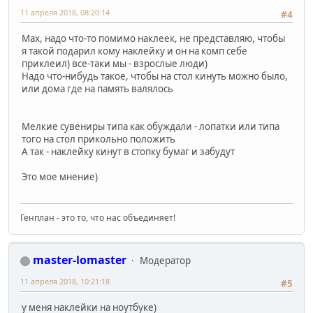
11 апреля 2018, 08:20:14
#4
Мах, надо что-то помимо наклеек, не представляю, чтобы
я такой подарил кому наклейку и он на комп себе
приклеил) все-таки мы - взрослые люди)
Надо что-нибудь такое, чтобы на стол кинуть можно было,
или дома где на память валялось
Мелкие сувениры типа как обуждали - лопатки или типа
того на стол прикольно положить
А так - наклейку кинут в стопку бумаг и забудут
Это мое мнение)
Генплан - это то, что нас объединяет!
master-lomaster
Модератор
11 апреля 2018, 10:21:18
#5
у меня наклейки на ноутбуке)