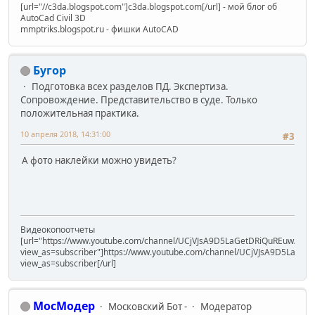
[url="//c3da.blogspot.com"]c3da.blogspot.com[/url] - мой блог об
AutoCad Civil 3D
mmptriks.blogspot.ru - фишки AutoCAD
Бугор
Подготовка всех разделов ПД. Экспертиза.
Сопровождение. Представительство в суде. Только
положительная практика.
10 апреля 2018, 14:31:00
#3
А фото наклейки можно увидеть?
Видеокопоотчеты
[url="https://www.youtube.com/channel/UCjVJsA9D5LaGetDRiQuREuw/vide
view_as=subscriber"]https://www.youtube.com/channel/UCjVJsA9D5LaGet
view_as=subscriber[/url]
МосМодер
Московский Бот -
Модератор