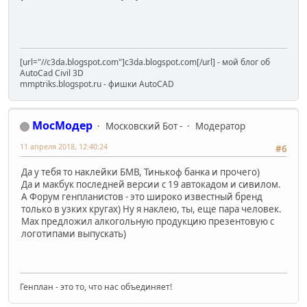
[url="//c3da.blogspot.com"]c3da.blogspot.com[/url] - мой блог об
AutoCad Civil 3D
mmptriks.blogspot.ru - фишки AutoCAD
МосМодер
Московский Бот -
Модератор
11 апреля 2018, 12:40:24
#6
Да у тебя то наклейки БМВ, Тинькоф банка и прочего)
Да и макбук последней версии с 19 автокадом и сивилом.
А Форум генпланистов - это широко известный бренд
только в узких кругах) Ну я наклею, ты, еще пара человек.
Мах предложил алкогольную продукцию презентовую с
логотипами выпускать)
Генплан - это то, что нас объединяет!