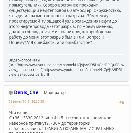
прямоугольник). Северо-восточнее проходит
существующий нефтепровод 60 атмосфер. Окружностью,
я выделил размер пожарного разрыва - 30м между
проектируемой площадкой узла охлаждения нефти до
этого нефтепровода - этот разрыв, по моему мнению,
должен соблюдаться. У исполнителя, который делал
работу до меня, этот разрыв был в 10м. Вопрос!!!
Почему??? Я ошибаюсь, или ошибался он?
Видеокопоотчеты
[url="https://www.youtube.com/channel/UCjVJsA9D5LaGetDRiQuREuw/vide
view_as=subscriber"]https://www.youtube.com/channel/UCjVJsA9D5LaGet
view_as=subscriber[/url]
Denis_Che
Модератор
03 июня 2015, 16:30:35
#6
Что нашел:
Сп 36.13330.2012 табл.4 п.5 - не совсем то, но можно
наверное притянуть. - 30м до территории
п. 5.6 отсылает к "ПРАВИЛА ОХРАНЫ МАГИСТРАЛЬНЫХ