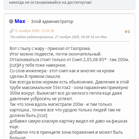
никогда не останавливайся на достигнутом!
Max
Злой администратор
12 ноября 2009, 13:20:39
#4
Последнее редактирование
: 27 ноября 2009, 09:08:18 от Max
Вот с пылу с жару - приехал от Газпрома.
Итог можно подвести, почти окончательный.
Отталкиваться стоит только от Снип 2,05,06-85* - там 200м.
[cut]И у тебя тоже наверное.
Со слов инженера - этот снип как и многие на крови
сделан.В прямом смысле.
Как всегда всем нормам есть обьяснение. Давление в этой
трубе максимальное 55кг/см2 - зона паражения примерно
300м вокруг. Выжигает все до мелкого пепла еще даже
давление усбросить не успеют.
Так что зона вдоль магистрали 200м - и там только
картошка , точнее все что удодно только людей там не
должно быть.[/cut]
добавил самую класную картнку видел её даво на фишках
еще.
Добавлю что в принципе зона поражения и может быть
больше.