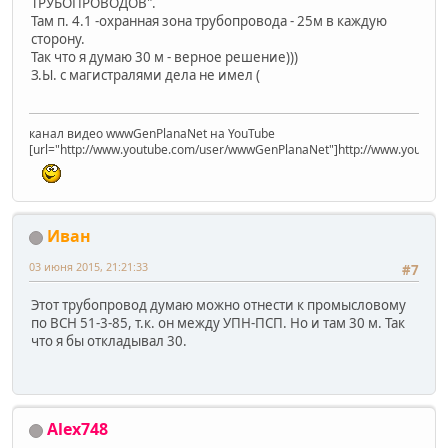
ТРУБОПРОВОДОВ".
Там п. 4.1 -охранная зона трубопровода - 25м в каждую
сторону.
Так что я думаю 30 м - верное решение)))
З.Ы. с магистралями дела не имел (
канал видео wwwGenPlanaNet на YouTube
[url="http://www.youtube.com/user/wwwGenPlanaNet"]http://www.youtub
Иван
03 июня 2015, 21:21:33
#7
Этот трубопровод думаю можно отнести к промысловому
по ВСН 51-3-85, т.к. он между УПН-ПСП. Но и там 30 м. Так
что я бы откладывал 30.
Alex748