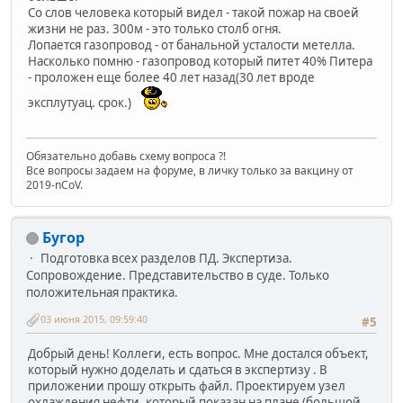
Со слов человека который видел - такой пожар на своей
жизни не раз. 300м - это только столб огня.
Лопается газопровод - от банальной усталости метелла.
Насколько помню - газопровод который питет 40% Питера
- проложен еще более 40 лет назад(30 лет вроде
эксплутуац. срок.)
Обязательно добавь схему вопроса ?!
Все вопросы задаем на форуме, в личку только за вакцину от
2019-nCoV.
Бугор
Подготовка всех разделов ПД. Экспертиза.
Сопровождение. Представительство в суде. Только
положительная практика.
03 июня 2015, 09:59:40
#5
Добрый день! Коллеги, есть вопрос. Мне достался объект,
который нужно доделать и сдаться в экспертизу . В
приложении прошу открыть файл. Проектируем узел
охлаждения нефти, который показан на плане (большой