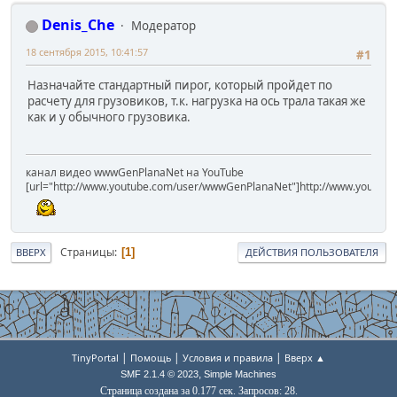
Denis_Che
Модератор
18 сентября 2015, 10:41:57
#1
Назначайте стандартный пирог, который пройдет по
расчету для грузовиков, т.к. нагрузка на ось трала такая же
как и у обычного грузовика.
канал видео wwwGenPlanaNet на YouTube
[url="http://www.youtube.com/user/wwwGenPlanaNet"]http://www.youtub
Страницы
1
ВВЕРХ
ДЕЙСТВИЯ ПОЛЬЗОВАТЕЛЯ
|
|
|
TinyPortal
Помощь
Условия и правила
Вверх ▲
,
SMF 2.1.4 © 2023
Simple Machines
Страница создана за 0.177 сек. Запросов: 28.