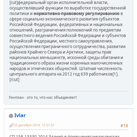
[cut]федеральный орган исполнительной власти,
осуществлявший функции по выработке государственной
политики и
нормативно-правовому регулированию
в
сфере социально-экономического развития субъектов
Российской Федерации, федеративных и национальных
отношений, разграничения полномочий по предметам
совместного ведения Российской Федерации и субъектов
Российской Федерации, местного самоуправления,
осуществления приграничного сотрудничества, развития
районов Крайнего Севера и Арктики, защиты прав
национальных меньшинств, исконной среды обитания и
традиционного образа жизни коренных малочисленных
народов и этнических общностей. Штатная численность
центрального аппарата на 2012 год 639 работников[1].
[/cut]
Генплан - это то, что нас объединяет!
Ivlar
25 декабря 2014, 15:37:41
#18
СП 158.13330.2014 Здания и помещения медицинских