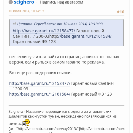
scighero
Надпись над аватаром
10 июля 2014, 10:14:19
#10
Цитата: Сергей Алекс от 10 июля 2014, 10:10:09
http://base.garant.ru/12158477/
Гарант новый
СанПиН ...1200-03http:
//base.garant.ru/12161584/
Гарант новый ФЗ 123
нет если гуглить и зайти со страницы поиска то полная
версия, если рыться в самом гаранте то реклама.
Вот еще раз, подправил ссылки.
http://base.garant.ru/12158477/
Гарант новый СанПиН
...1200-03
http://base.garant.ru/12161584/
Гарант новый ФЗ 123
Scighera - Название переводится с одного из итальянских
диалектов как «густой туман, неожиданно появляющийся из
низин»
[url="http://velomatras.com/norway2013/"]http://velomatras.com/norway20