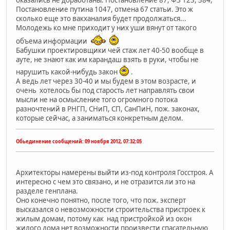
оказались не доработаны. Постановление 87, ФЗ 123, 384,
Постановление путина 1047, отмена 67 статьи. Это ж
сколько еще это вакханалия будет продолжаться...
Молодежь ко мне приходит у них уши вянут от такого
объема информации
Бабушки проектировщики чей стаж лет 40-50 вообще в
ауте, не знают как им карандаш взять в руки, чтобы не
нарушить какой-нибудь закон
.
А ведь лет через 30-40 и мы будем в этом возрасте, и
очень хотелось бы под старость лет направлять свои
мысли не на осмысление того огромного потока
разночтений в РНГП, СНиП, СП, СанПиН, пож. законах,
которые сейчас, а заниматься конкретным делом.
Обьединение сообщений:
09 ноября 2012, 07:32:05
Архитекторы намерены выйти из-под контроля Госстроя. А
интересно с чем это связано, и не отразится ли это на
разделе генплана.
Оно конечно понятно, после того, что пож. эксперт
высказался о невозможности строительства пристроек к
жилым домам, потому как над пристройкой из окон
жилого дома нет возможности произвести спасательную