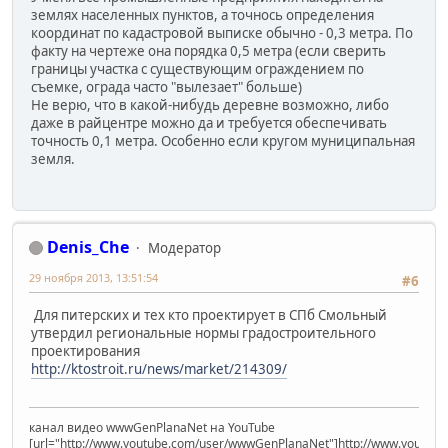
землях населенных пунктов, а точнось определения
координат по кадастровой выписке обычно - 0,3 метра. По
факту на чертеже она порядка 0,5 метра (если сверить
границы участка с существующим ограждением по
съемке, ограда часто "вылезает" больше)
Не верю, что в какой-нибудь деревне возможно, либо
даже в райцентре можно да и требуется обеспечивать
точность 0,1 метра. Особенно если кругом муниципальная
земля.
Denis_Che
Модератор
29 ноября 2013, 13:51:54
#6
Для питерских и тех кто проектирует в СПб Смольный
утвердил региональные нормы градостроительного
проектирования
http://ktostroit.ru/news/market/214309/
канал видео wwwGenPlanaNet на YouTube
[url="http://www.youtube.com/user/wwwGenPlanaNet"]http://www.youtub