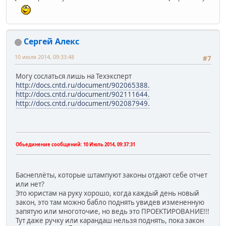
Сергей Алекс
10 июля 2014, 09:33:48
#7
Могу сослаться лишь на Техэксперт
http://docs.cntd.ru/document/902065388.
http://docs.cntd.ru/document/902111644.
http://docs.cntd.ru/document/902087949.
Обьединение сообщений:
10 Июль 2014, 09:37:31
Баснеплёты, которые штампуют законы отдают себе отчет
или нет?
Это юристам на руку хорошо, когда каждый день новый
закон, это там можно бабло поднять увидев измененную
запятую или многоточие, но ведь это ПРОЕКТИРОВАНИЕ!!!
Тут даже ручку или карандаш нельзя поднять, пока закон