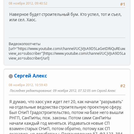
08 ноября 2012, 09:40:52
#1
Наверное будет строительный бум. Кто успел, тот и съел,
или сел. Хаос.
Видеокопоотчеты
[url="https://www.youtube.com/channel/UCjVJsA9D5LaGetDRiQuREuw/vide
view_as=subscriber"]https://www.youtube.com/channel/UCjVJsA9D5LaGet
view_as=subscriber[/url]
Сергей Алекс
08 ноября 2012, 10:59:43
#2
Последнее редактирование
: 09 ноября 2012, 07:32:05 от Сергей Алекс
Я думаю, что хаос уже идет лет 20, как начали "разрывать"
на отдельные ведомства строительную проектную сферу.
Был СНиП Градостроительство, потом на базе него вышли
РНГП, СанПиНы, пож. законы. Потом сами СанПиНы
начали каждый год меняться. Издаваться новые СП
взамен старых СНиП, потом обратно, потому как СП