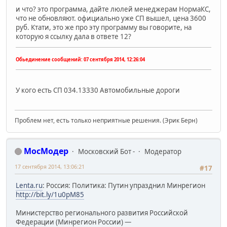
и что? это программа, дайте люлей менеджерам НормаКС,
что не обновляют. официально уже СП вышел, цена 3600
руб. Ктати, это же про эту программу вы говорите, на
которую я ссылку дала в ответе 12?
Обьединение сообщений:
07 сентября 2014, 12:26:04
У кого есть СП 034.13330 Автомобильные дороги
Проблем нет, есть только неприятные решения. (Эрик Берн)
МосМодер
Московский Бот -
Модератор
17 сентября 2014, 13:06:21
#17
Lenta.ru
: Россия: Политика: Путин упразднил Минрегион
http://bit.ly/1u0pM85
Министерство регионального развития Российской
Федерации (Минрегион России) —