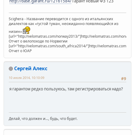
http://base.garant.ru/12161584/
Гарант новый ФЗ 123
Scighera - Название переводится с одного из итальянских
диалектов как «густой туман, неожиданно появляющийся из
низин»
[url="http://velomatras.com/norway2013/"]http://velomatras.com/norway20
Отчет о велопоходе по Норвегии
[url="http://velomatras.com/south_africa2014/"]http://velomatras.com/sout
Отчет о ЮАР
Сергей Алекс
10 июля 2014, 10:10:09
#9
я гарантом редко пользуюсь, там регистрироваться надо?
Делай, что должен и..., будь, что будет.