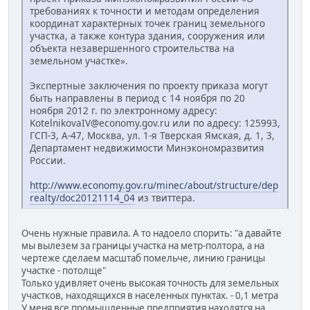
требованиях к точности и методам определения
координат характерных точек границ земельного
участка, а также контура здания, сооружения или
объекта незавершенного строительства на
земельном участке».
Экспертные заключения по проекту приказа могут
быть направлены в период с 14 ноября по 20
ноября 2012 г. по электронному адресу:
KotelnikovaIV@economy.gov.ru или по адресу: 125993,
ГСП-3, А-47, Москва, ул. 1-я Тверская Ямская, д. 1, 3,
Департамент недвижимости Минэкономразвития
России.
http://www.economy.gov.ru/minec/about/structure/dep
realty/doc20121114_04
из твиттера.
Очень нужные правила. А то надоело спорить: "а давайте
мы вылезем за границы участка на метр-полтора, а на
чертеже сделаем масштаб помельче, линию границы
участке - потолще"
Только удивляет очень высокая точность для земельных
участков, находящихся в населенных пунктах. - 0,1 метра
У меня все промышленные предприятия находятся на