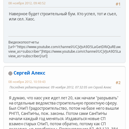
08 ноября 2012, 09:40:52
#1
Наверное будет строительный бум. Кто успел, тот и съел,
или сел. Хаос.
Видеокопоотчеты
[url="https://www.youtube.com/channel/UCjVJsA9D5LaGetDRiQuREuw/vide
view_as=subscriber"]https://www.youtube.com/channel/UCjVJsA9D5LaGet
view_as=subscriber[/url]
Сергей Алекс
08 ноября 2012, 10:59:43
#2
Последнее редактирование
: 09 ноября 2012, 07:32:05 от Сергей Алекс
Я думаю, что хаос уже идет лет 20, как начали "разрывать"
на отдельные ведомства строительную проектную сферу.
Был СНиП Градостроительство, потом на базе него вышли
РНГП, СанПиНы, пож. законы. Потом сами СанПиНы
начали каждый год меняться. Издаваться новые СП
взамен старых СНиП, потом обратно, потому как СП