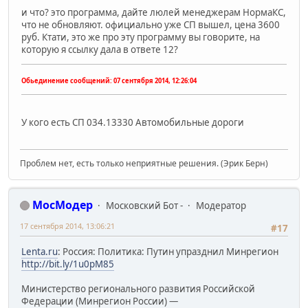
и что? это программа, дайте люлей менеджерам НормаКС,
что не обновляют. официально уже СП вышел, цена 3600
руб. Ктати, это же про эту программу вы говорите, на
которую я ссылку дала в ответе 12?
Обьединение сообщений:
07 сентября 2014, 12:26:04
У кого есть СП 034.13330 Автомобильные дороги
Проблем нет, есть только неприятные решения. (Эрик Берн)
МосМодер
Московский Бот -
Модератор
17 сентября 2014, 13:06:21
#17
Lenta.ru
: Россия: Политика: Путин упразднил Минрегион
http://bit.ly/1u0pM85
Министерство регионального развития Российской
Федерации (Минрегион России) —