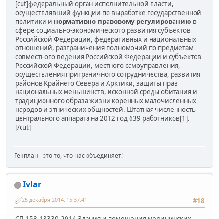
[cut]федеральный орган исполнительной власти,
осуществлявший функции по выработке государственной
политики и
нормативно-правовому регулированию
в
сфере социально-экономического развития субъектов
Российской Федерации, федеративных и национальных
отношений, разграничения полномочий по предметам
совместного ведения Российской Федерации и субъектов
Российской Федерации, местного самоуправления,
осуществления приграничного сотрудничества, развития
районов Крайнего Севера и Арктики, защиты прав
национальных меньшинств, исконной среды обитания и
традиционного образа жизни коренных малочисленных
народов и этнических общностей. Штатная численность
центрального аппарата на 2012 год 639 работников[1].
[/cut]
Генплан - это то, что нас объединяет!
Ivlar
25 декабря 2014, 15:37:41
#18
СП 158.13330.2014 Здания и помещения медицинских