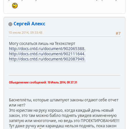
Сергей Алекс
10 июля 2014, 09:33:48
#7
Могу сослаться лишь на Техэксперт
http://docs.cntd.ru/document/902065388.
http://docs.cntd.ru/document/902111644.
http://docs.cntd.ru/document/902087949.
Обьединение сообщений:
10 Июль 2014, 09:37:31
Баснеплёты, которые штампуют законы отдают себе отчет
или нет?
Это юристам на руку хорошо, когда каждый день новый
закон, это там можно бабло поднять увидев измененную
запятую или многоточие, но ведь это ПРОЕКТИРОВАНИЕ!!!
Тут даже ручку или карандаш нельзя поднять, пока закон