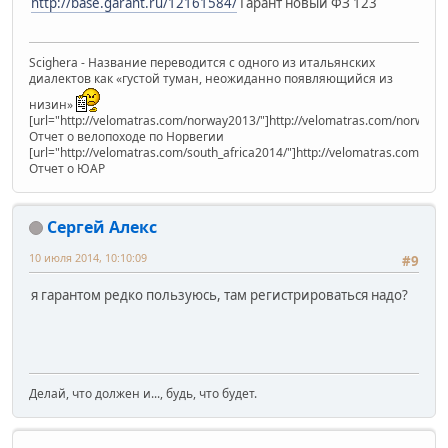
http://base.garant.ru/12161584/
Гарант новый ФЗ 123
Scighera - Название переводится с одного из итальянских
диалектов как «густой туман, неожиданно появляющийся из
низин»
[url="http://velomatras.com/norway2013/"]http://velomatras.com/norway20
Отчет о велопоходе по Норвегии
[url="http://velomatras.com/south_africa2014/"]http://velomatras.com/sout
Отчет о ЮАР
Сергей Алекс
10 июля 2014, 10:10:09
#9
я гарантом редко пользуюсь, там регистрироваться надо?
Делай, что должен и..., будь, что будет.