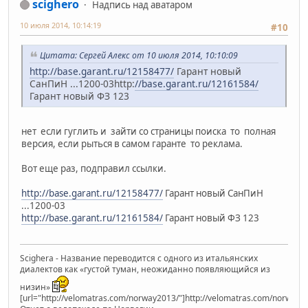
scighero
Надпись над аватаром
10 июля 2014, 10:14:19
#10
Цитата: Сергей Алекс от 10 июля 2014, 10:10:09
http://base.garant.ru/12158477/
Гарант новый
СанПиН ...1200-03http:
//base.garant.ru/12161584/
Гарант новый ФЗ 123
нет если гуглить и зайти со страницы поиска то полная
версия, если рыться в самом гаранте то реклама.
Вот еще раз, подправил ссылки.
http://base.garant.ru/12158477/
Гарант новый СанПиН
...1200-03
http://base.garant.ru/12161584/
Гарант новый ФЗ 123
Scighera - Название переводится с одного из итальянских
диалектов как «густой туман, неожиданно появляющийся из
низин»
[url="http://velomatras.com/norway2013/"]http://velomatras.com/norway20