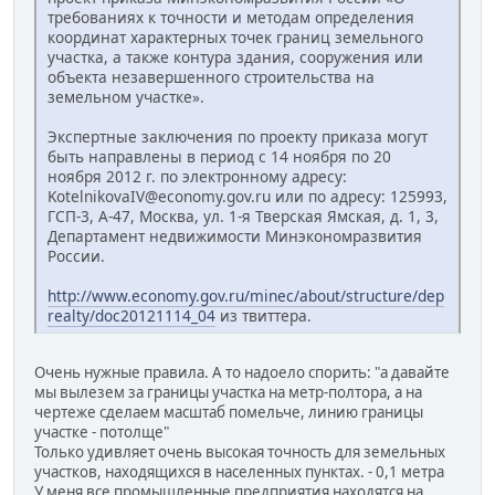
требованиях к точности и методам определения
координат характерных точек границ земельного
участка, а также контура здания, сооружения или
объекта незавершенного строительства на
земельном участке».
Экспертные заключения по проекту приказа могут
быть направлены в период с 14 ноября по 20
ноября 2012 г. по электронному адресу:
KotelnikovaIV@economy.gov.ru или по адресу: 125993,
ГСП-3, А-47, Москва, ул. 1-я Тверская Ямская, д. 1, 3,
Департамент недвижимости Минэкономразвития
России.
http://www.economy.gov.ru/minec/about/structure/dep
realty/doc20121114_04
из твиттера.
Очень нужные правила. А то надоело спорить: "а давайте
мы вылезем за границы участка на метр-полтора, а на
чертеже сделаем масштаб помельче, линию границы
участке - потолще"
Только удивляет очень высокая точность для земельных
участков, находящихся в населенных пунктах. - 0,1 метра
У меня все промышленные предприятия находятся на