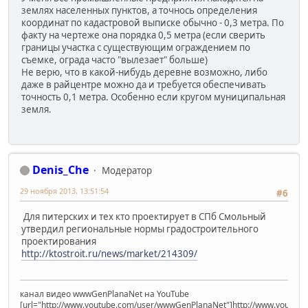
землях населенных пунктов, а точнось определения
координат по кадастровой выписке обычно - 0,3 метра. По
факту на чертеже она порядка 0,5 метра (если сверить
границы участка с существующим ограждением по
съемке, ограда часто "вылезает" больше)
Не верю, что в какой-нибудь деревне возможно, либо
даже в райцентре можно да и требуется обеспечивать
точность 0,1 метра. Особенно если кругом муниципальная
земля.
Denis_Che
Модератор
29 ноября 2013, 13:51:54
#6
Для питерских и тех кто проектирует в СПб Смольный
утвердил региональные нормы градостроительного
проектирования
http://ktostroit.ru/news/market/214309/
канал видео wwwGenPlanaNet на YouTube
[url="http://www.youtube.com/user/wwwGenPlanaNet"]http://www.youtub