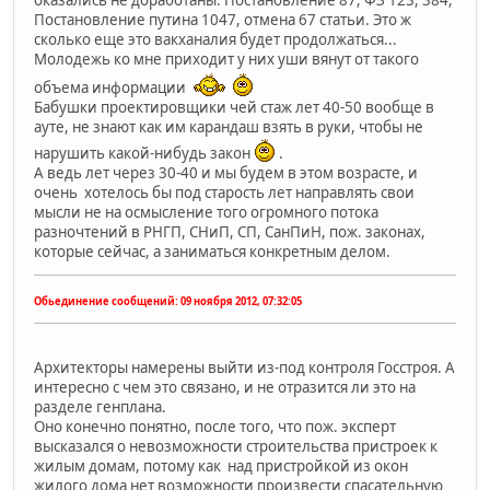
оказались не доработаны. Постановление 87, ФЗ 123, 384,
Постановление путина 1047, отмена 67 статьи. Это ж
сколько еще это вакханалия будет продолжаться...
Молодежь ко мне приходит у них уши вянут от такого
объема информации
Бабушки проектировщики чей стаж лет 40-50 вообще в
ауте, не знают как им карандаш взять в руки, чтобы не
нарушить какой-нибудь закон
.
А ведь лет через 30-40 и мы будем в этом возрасте, и
очень хотелось бы под старость лет направлять свои
мысли не на осмысление того огромного потока
разночтений в РНГП, СНиП, СП, СанПиН, пож. законах,
которые сейчас, а заниматься конкретным делом.
Обьединение сообщений:
09 ноября 2012, 07:32:05
Архитекторы намерены выйти из-под контроля Госстроя. А
интересно с чем это связано, и не отразится ли это на
разделе генплана.
Оно конечно понятно, после того, что пож. эксперт
высказался о невозможности строительства пристроек к
жилым домам, потому как над пристройкой из окон
жилого дома нет возможности произвести спасательную