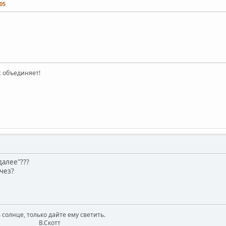
05
ас объединяет!
далее"???
чез?
 солнце, только дайте ему светить.
котт