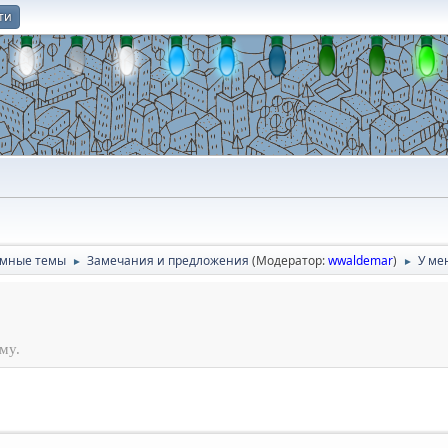
ти
О
умные темы
Замечания и предложения
(Модератор:
wwaldemar
)
У мен
►
►
му.