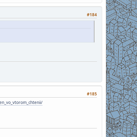
#184
#185
en_vo_vtorom_chtenii/