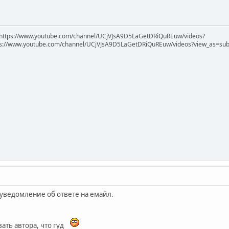
https://www.youtube.com/channel/UCjVJsA9D5LaGetDRiQuREuw/videos?
ps://www.youtube.com/channel/UCjVJsA9D5LaGetDRiQuREuw/videos?view_as=subsc
 уведомление об ответе на емайл.
ать автора, что гуд