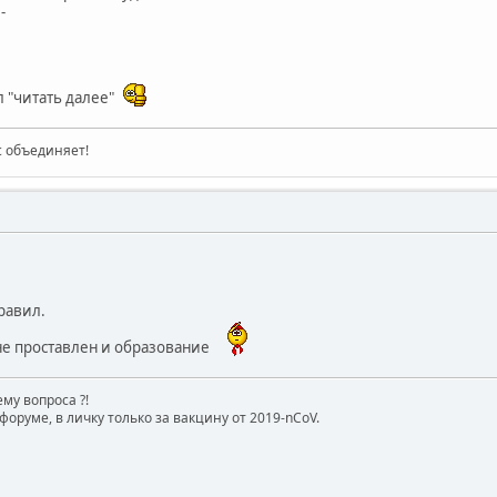
-
л "читать далее"
ас объединяет!
равил.
 не проставлен и образование
му вопроса ?!
форуме, в личку только за вакцину от 2019-nCoV.