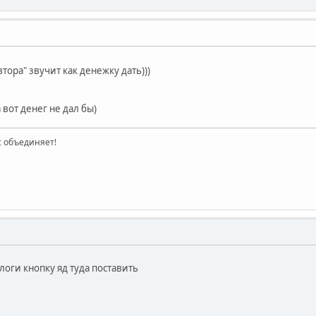
тора" звучит как денежку дать)))
 вот денег не дал бы)
ас объединяет!
логи кнопку яд туда поставить