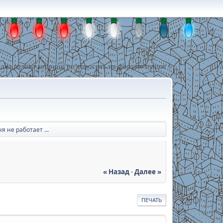
дна голова хорошо, но спросить на форуме лучше !
я не работает ...
« Назад
-
Далее »
ПЕЧАТЬ