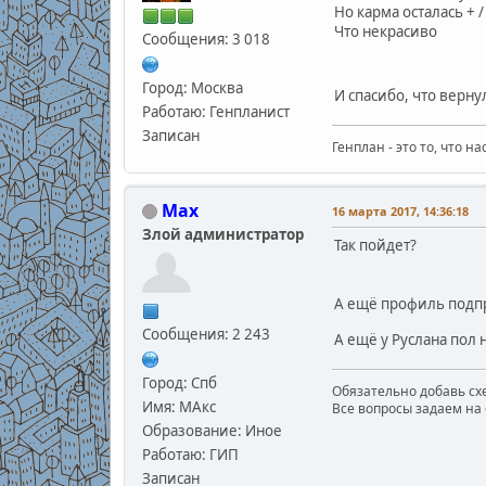
Но карма осталась + / 
Что некрасиво
Сообщения: 3 018
Город: Москва
И спасибо, что верну
Работаю: Генпланист
Записан
Генплан - это то, что н
Max
16 марта 2017, 14:36:18
Злой администратор
Так пойдет?
А ещё профиль подп
Сообщения: 2 243
А ещё у Руслана пол
Город: Спб
Обязательно добавь схе
Имя: МАкс
Все вопросы задаем на 
Образование: Иное
Работаю: ГИП
Записан