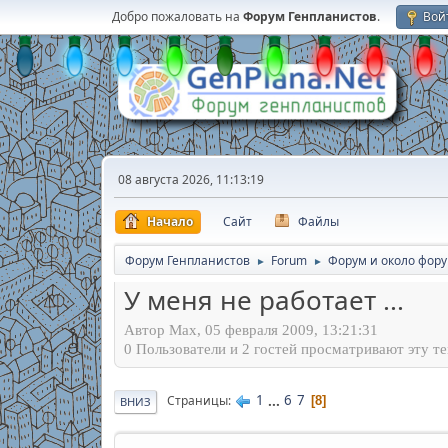
Добро пожаловать на
Форум Генпланистов
.
Вой
08 августа 2026, 11:13:19
Начало
Сайт
Файлы
Форум Генпланистов
Forum
Форум и около фор
►
►
У меня не работает ...
Автор Max, 05 февраля 2009, 13:21:31
0 Пользователи и 2 гостей просматривают эту те
1
...
6
7
Страницы
8
ВНИЗ