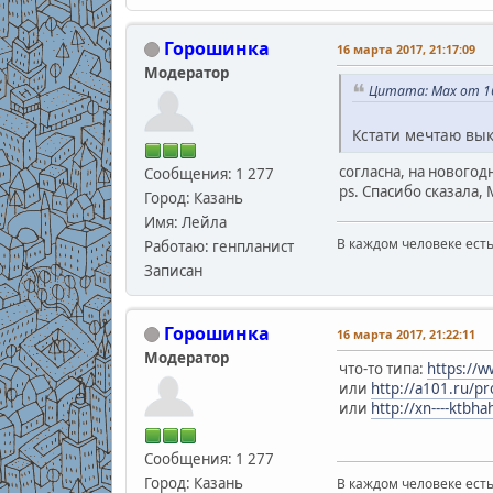
Горошинка
16 марта 2017, 21:17:09
Модератор
Цитата: Max от 16
Кстати мечтаю вык
согласна, на нового
Сообщения: 1 277
ps. Спасибо сказала, 
Город: Казань
Имя: Лейла
В каждом человеке есть
Работаю: генпланист
В.С
Записан
Горошинка
16 марта 2017, 21:22:11
Модератор
что-то типа:
https://
или
http://a101.ru/pr
или
http://xn----ktbha
Сообщения: 1 277
Город: Казань
В каждом человеке есть