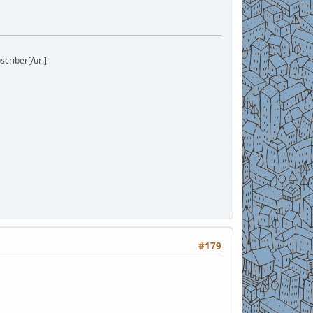
riber[/url]
#179