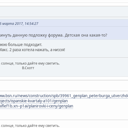
 марта 2017, 14:54:27
инуть данную подложку форума. Детская она какая-то?
днюю больше подходит.
Макс. 2 раза хотела нажать, а низзя!
 солнце, только дайте ему светить.
котт
www.bsn.ru/news/construction/spb/39961_genplan_peterburga_utverzhd
ojects/ispanskie-kvartaly-a101/genplan
hiflef1b.xn--p1ai/planirovki-i-ceny/genplan
 солнце, только дайте ему светить.