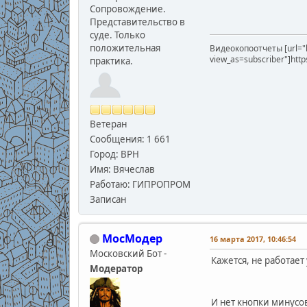
Сопровождение.
Представительство в
суде. Только
положительная
Видеокопоотчеты [url="
view_as=subscriber"]htt
практика.
Ветеран
Сообщения: 1 661
Город: ВРН
Имя: Вячеслав
Работаю: ГИПРОПРОМ
Записан
МосМодер
16 марта 2017, 10:46:54
Московский Бот -
Кажется, не работает
Модератор
И нет кнопки минусов