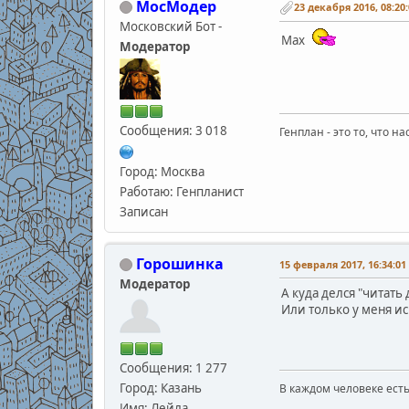
МосМодер
23 декабря 2016, 08:20:
Московский Бот -
Мах
Модератор
Сообщения: 3 018
Генплан - это то, что н
Город: Москва
Работаю: Генпланист
Записан
Горошинка
15 февраля 2017, 16:34:01
Модератор
А куда делся "читать 
Или только у меня ис
Сообщения: 1 277
Город: Казань
В каждом человеке есть
В.С
Имя: Лейла