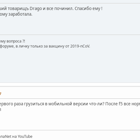
й товарищъ Drago и все починил. Спасибо ему !
ому заработала.
му вопроса ?!
форуме, в личку только за вакцину от 2019-nCoV.
7
первого раза грузиться в мобильной версии что-ли? После f5 все нор
л
naNet на YouTube