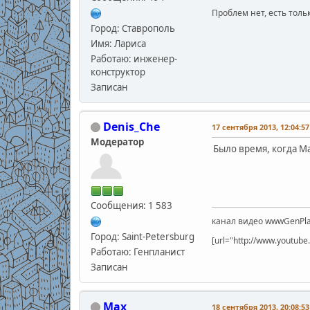
Проблем нет, есть толь
Город: Ставрополь
Имя: Лариса
Работаю: инженер-
конструктор
Записан
Denis_Che
17 сентября 2013, 12:04:57
Модератор
Было время, когда М
Сообщения: 1 583
канал видео wwwGenPla
Город: Saint-Petersburg
[url="http://www.youtu
Работаю: Генпланист
Записан
Max
18 сентября 2013, 20:08:53