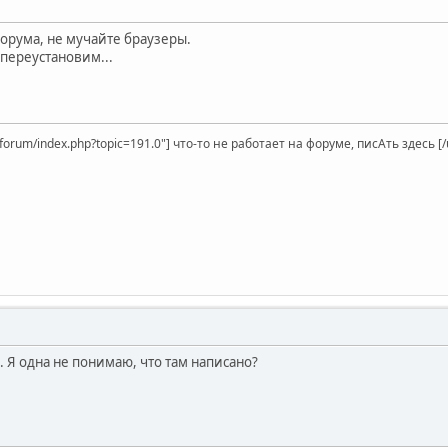
форума, не мучайте браузеры.
 переустановим...
t/forum/index.php?topic=191.0"] что-то не работает на форуме, писАть здесь [/u
 Я одна не понимаю, что там написано?