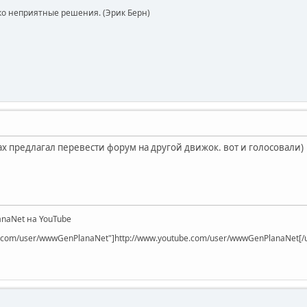
ко неприятные решения. (Эрик Берн)
ах предлагал перевести форум на другой движок. вот и голосовали)
naNet на YouTube
be.com/user/wwwGenPlanaNet"]http://www.youtube.com/user/wwwGenPlanaNet[/u