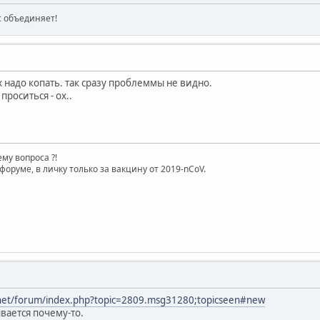
ас объединяет!
х надо копать. так сразу проблеммы не видно.
проситься - ох..
му вопроса ?!
форуме, в личку только за вакцину от 2019-nCoV.
net/forum/index.php?topic=2809.msg31280;topicseen#new
ывается почему-то.