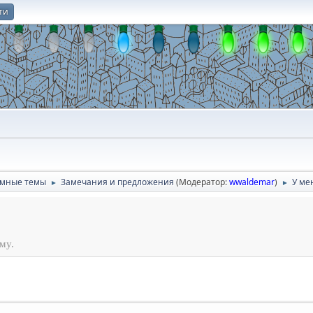
ти
О
умные темы
Замечания и предложения
(Модератор:
wwaldemar
)
У мен
►
►
му.