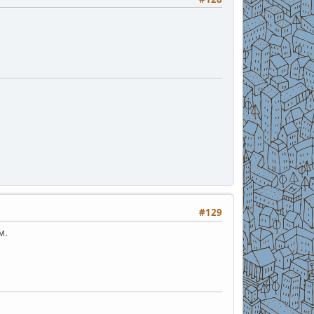
#129
м.