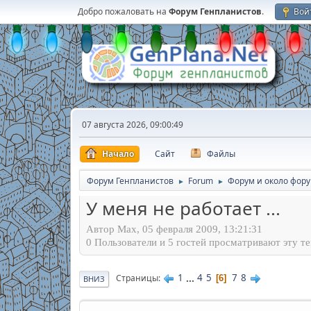
Добро пожаловать на
Форум Генпланистов
.
Вой
07 августа 2026, 09:00:49
Начало
Сайт
Файлы
Форум Генпланистов
Forum
Форум и около фор
►
►
У меня не работает ...
Автор Max, 05 февраля 2009, 13:21:31
0 Пользователи и 5 гостей просматривают эту те
1
...
4
5
7
8
Страницы
6
ВНИЗ