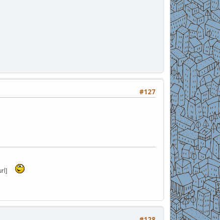
#127
rl]
#128