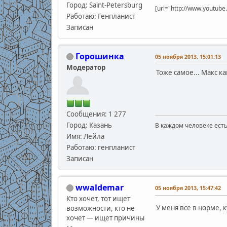
Город: Saint-Petersburg
[url="http://www.youtu
Работаю: Генпланист
Записан
Горошинка
05 ноября 2013, 15:01:13
Модератор
Тоже самое... Макс к
Сообщения: 1 277
Город: Казань
В каждом человеке есть
В.С
Имя: Лейла
Работаю: генпланист
Записан
wwaldemar
05 ноября 2013, 15:47:42
Кто хочет, тот ищет
У меня все в норме, 
возможности, кто не
хочет — ищет причины