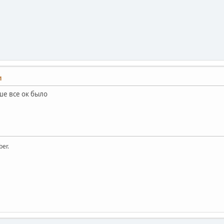
1
ше все ок было
ber.