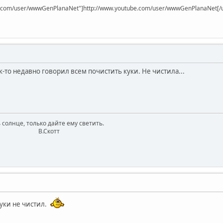
be.com/user/wwwGenPlanaNet"]http://www.youtube.com/user/wwwGenPlanaNet[/u
ак-то недавно говорил всем почистить куки. Не чистила...
 солнце, только дайте ему светить.
котт
куки не чистил.