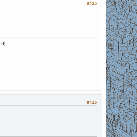
#125
rl]
#126