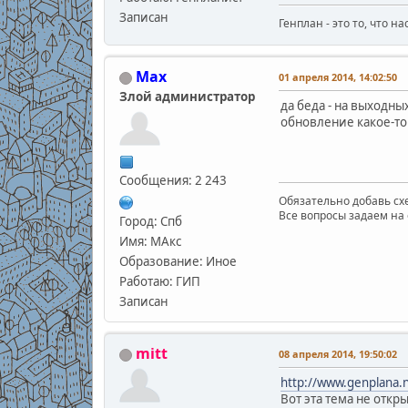
Записан
Генплан - это то, что н
Max
01 апреля 2014, 14:02:50
Злой администратор
да беда - на выходны
обновление какое-то 
Сообщения: 2 243
Обязательно добавь схе
Все вопросы задаем на 
Город: Спб
Имя: МАкс
Образование: Иное
Работаю: ГИП
Записан
mitt
08 апреля 2014, 19:50:02
http://www.genplana.
Вот эта тема не откр