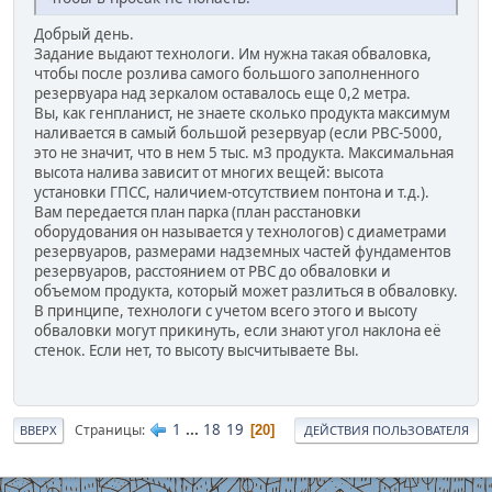
Добрый день.
Задание выдают технологи. Им нужна такая обваловка,
чтобы после розлива самого большого заполненного
резервуара над зеркалом оставалось еще 0,2 метра.
Вы, как генпланист, не знаете сколько продукта максимум
наливается в самый большой резервуар (если РВС-5000,
это не значит, что в нем 5 тыс. м3 продукта. Максимальная
высота налива зависит от многих вещей: высота
установки ГПСС, наличием-отсутствием понтона и т.д.).
Вам передается план парка (план расстановки
оборудования он называется у технологов) с диаметрами
резервуаров, размерами надземных частей фундаментов
резервуаров, расстоянием от РВС до обваловки и
объемом продукта, который может разлиться в обваловку.
В принципе, технологи с учетом всего этого и высоту
обваловки могут прикинуть, если знают угол наклона её
стенок. Если нет, то высоту высчитываете Вы.
1
...
18
19
Страницы
20
ВВЕРХ
ДЕЙСТВИЯ ПОЛЬЗОВАТЕЛЯ