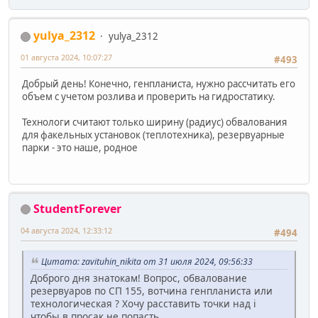
yulya_2312
yulya_2312
01 августа 2024, 10:07:27
#493
Добрый день! Конечно, генпланиста, нужно рассчитать его
объем с учетом розлива и проверить на гидростатику.
Технологи считают только ширину (радиус) обвалования
для факельных установок (теплотехника), резервуарные
парки - это наше, родное
StudentForever
04 августа 2024, 12:33:12
#494
Цитата: zavituhin_nikita от 31 июля 2024, 09:56:33
Доброго дня знатокам! Вопрос, обвалование
резервуаров по СП 155, вотчина генпланиста или
технологическая ? Хочу расставить точки над i
чтобы в просак не попасть.