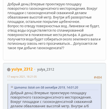
Добрый день) Впервые проектирую площадку
поворотного газоконденсатного месторождения. Вокруг
площадки с газоконденсатной скважиной делаем
обвалование высотой метр. Внутри а/б разворотные
площадки, остальное покрытие щебеночное.
Вопрос по отводу поверхностных вод. Ливневки не будет,
отвод воды осуществляется по спланированной
поверхности в пониженные места рельефа. А дальше
получается вода будет собираться около земляного вала и
потихоньку сквозь него просачиваться... Допускается ли
такое при добыче газоконденсата??
yulya_2312
yulya_2312
17 марта 2021, 18:21:05
#484
Цитата: listok от 08 октября 2019, 14:01:20
Добрый день) Впервые проектирую площадку
поворотного газоконденсатного месторождения.
Вокруг площадки с газоконденсатной скважиной
делаем обвалование высотой метр. Внутри а/б