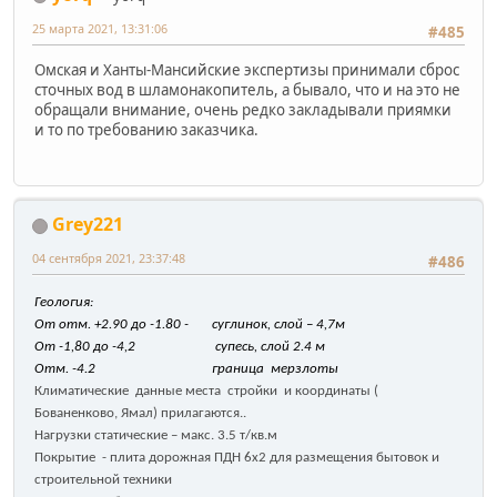
25 марта 2021, 13:31:06
#485
Омская и Ханты-Мансийские экспертизы принимали сброс
сточных вод в шламонакопитель, а бывало, что и на это не
обращали внимание, очень редко закладывали приямки
и то по требованию заказчика.
Grey221
04 сентября 2021, 23:37:48
#486
Геология:
От отм. +2.90 до -1.80 - суглинок, слой – 4,7м
От -1,80 до -4,2 супесь, слой 2.4 м
Отм. -4.2 граница мерзлоты
Климатические данные места стройки и координаты (
Бованенково, Ямал) прилагаются..
Нагрузки статические – макс. 3.5 т/кв.м
Покрытие - плита дорожная ПДН 6х2 для размещения бытовок и
строительной техники