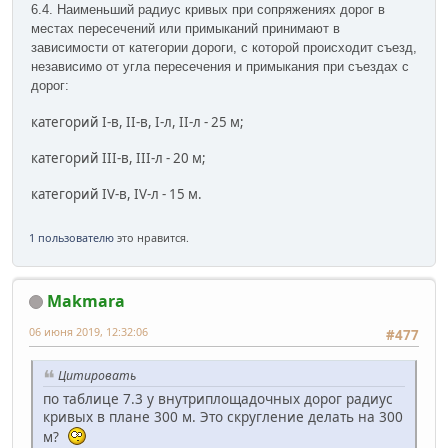
6.4. Наименьший радиус кривых при сопряжениях дорог в
местах пересечений или примыканий принимают в
зависимости от категории дороги, с которой происходит съезд,
независимо от угла пересечения и примыкания при съездах с
дорог:
категорий I-в, II-в, I-л, II-л - 25 м;
категорий III-в, III-л - 20 м;
категорий IV-в, IV-л - 15 м.
1 пользователю
это нравится.
Makmara
06 июня 2019, 12:32:06
#477
Цитировать
по таблице 7.3 у внутриплощадочных дорог радиус
кривых в плане 300 м. Это скругление делать на 300
м?