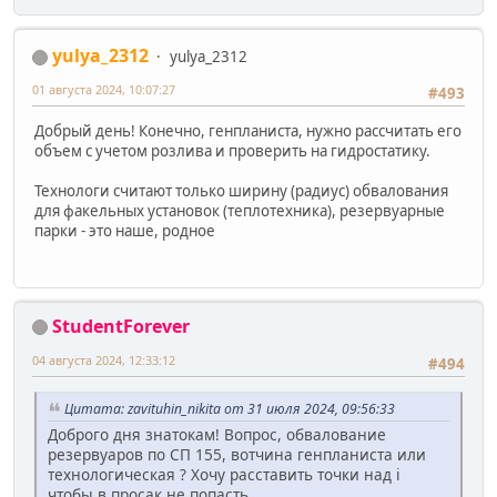
yulya_2312
yulya_2312
01 августа 2024, 10:07:27
#493
Добрый день! Конечно, генпланиста, нужно рассчитать его
объем с учетом розлива и проверить на гидростатику.
Технологи считают только ширину (радиус) обвалования
для факельных установок (теплотехника), резервуарные
парки - это наше, родное
StudentForever
04 августа 2024, 12:33:12
#494
Цитата: zavituhin_nikita от 31 июля 2024, 09:56:33
Доброго дня знатокам! Вопрос, обвалование
резервуаров по СП 155, вотчина генпланиста или
технологическая ? Хочу расставить точки над i
чтобы в просак не попасть.