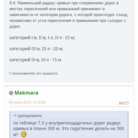
6.4. Наименьший радиус кривых при сопряжениях дорог в
местах пересечений или примыканий принимают в
зависимости от категории дороги, с которой происходит съезд,
независимо от угла пересечения и примыкания при съездах с
дорог:
категорий I-в, II-в, I-л, II-л - 25 м;
категорий III-в, III-л - 20 м;
категорий IV-в, IV-л - 15 м.
1 пользователю
это нравится.
Makmara
06 июня 2019, 12:32:06
#477
Цитировать
по таблице 7.3 у внутриплощадочных дорог радиус
кривых в плане 300 м. Это скругление делать на 300
м?