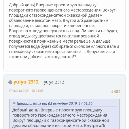
Добрый день) Впервые проектирую площадку
поворотного газоконденсатного месторождения. Вокруг
площадки с газоконденсатной скважиной делаем
обвалование высотой метр. Внутри а/б разворотные
площадки, остальное покрытие щебеночное.
Вопрос по отводу поверхностных вод. Ливневки не будет,
отвод воды осуществляется по спланированной
поверхности в пониженные места рельефа. А дальше
получается вода будет собираться около земляного вала и
потихоньку сквозь него просачиваться... Допускается ли
такое при добыче газоконденсата??
yulya_2312
yulya_2312
17 марта 2021, 18:21:05
#484
Цитата: listok от 08 октября 2019, 14:01:20
Добрый день) Впервые проектирую площадку
поворотного газоконденсатного месторождения.
Вокруг площадки с газоконденсатной скважиной
делаем обвалование высотой метр. Внутри а/б