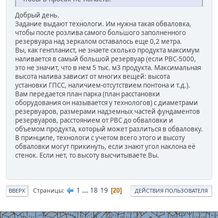
Добрый день.
Задание выдают технологи. Им нужна такая обваловка,
чтобы после розлива самого большого заполненного
резервуара над зеркалом оставалось еще 0,2 метра.
Вы, как генпланист, не знаете сколько продукта максимум
наливается в самый большой резервуар (если РВС-5000,
это не значит, что в нем 5 тыс. м3 продукта. Максимальная
высота налива зависит от многих вещей: высота
установки ГПСС, наличием-отсутствием понтона и т.д.).
Вам передается план парка (план расстановки
оборудования он называется у технологов) с диаметрами
резервуаров, размерами надземных частей фундаментов
резервуаров, расстоянием от РВС до обваловки и
объемом продукта, который может разлиться в обваловку.
В принципе, технологи с учетом всего этого и высоту
обваловки могут прикинуть, если знают угол наклона её
стенок. Если нет, то высоту высчитываете Вы.
1
...
18
19
Страницы
20
ВВЕРХ
ДЕЙСТВИЯ ПОЛЬЗОВАТЕЛЯ