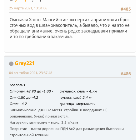
25 марта 2021, 13:31:06
#485
Омская и Ханты-Мансийские экспертизы принимали сброс
сточных вод в шламонакопитель, а бывало, что и на это не
обращали внимание, очень редко закладывали приямки
и то по требованию заказчика.
Grey221
04 сентября 2021, 23:37:48
#486
Геология:
От отм. +2.90 до -1.80 - суглинок, слой – 4,7м
От -1,80 до -4,2 супесь, слой 2.4 м
Отм. -4.2 граница мерзлоты
Климатические данные места стройки и координаты (
Бованенково, Ямал) прилагаются..
Нагрузки статические – макс. 3.5 т/кв.м
Покрытие - плита дорожная ПДН 6х2 для размещения бытовок и
строительной техники