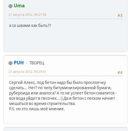
Uma
21 августа 2012, 09:27:58
#3
а со швами как быть??
PUH
ТВОРЕЦ
21 августа 2012, 09:29:01
#4
Сергей Алекс, под бетон надо бы было прослоечку
сделать... Нет? по типу битуминизированной бумаги,
рубероида или аналога? А то не успеет бетон схватится -
вся вода уйдет в песочек...:) Да и бетон с песком начнет
мешаться во время строительства.
P.S. но это лишь моё мнение.