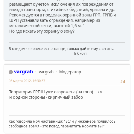
размещают с учетом исключения их повреждения от
наезда транспорта, стихийных бедствий, урагана и др.
Рекомендуется в пределах охранной зоны ГРП, ГРПБ и
ШРП устанавливать ограждения, например из
металлической сетки, высотой 1,6 м. "
Но где искать эту охранную зону?
В каждом человеке есть солнце, только дайте ему светить.
В.Скотт
vargrah
vargrah
Модератор
05 марта 2012, 16:30:37
#4
Территория ГРПШ уже огорожена (на топо)... хм...
и с одной стороны - кирпичный забор
Как говорила моя наставница: "Если у инженера появилось
свободное время - это повод перечитать нормативы!"