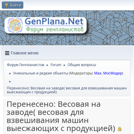
Войти
Главное меню
Форум Генпланистов
Forum
Общие вопросы
►
►
Уникальные и редкие объекты
(Модераторы:
Max
,
МосМодер
)
►
►
Перенесено: Весовая на заводе( весовая для взвешивания машин
выесжающих с продукцией)
Перенесено: Весовая на
заводе( весовая для
взвешивания машин
выесжающих с продукцией)