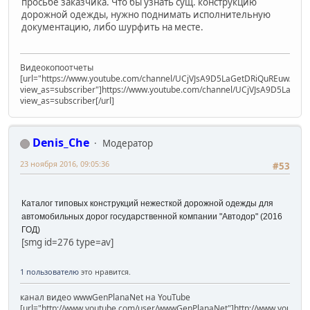
просьбе заказчика. Что бы узнать сущ. конструкцию
дорожной одежды, нужно поднимать исполнительную
документацию, либо шурфить на месте.
Видеокопоотчеты
[url="https://www.youtube.com/channel/UCjVJsA9D5LaGetDRiQuREuw/vide
view_as=subscriber"]https://www.youtube.com/channel/UCjVJsA9D5LaGet
view_as=subscriber[/url]
Denis_Che
Модератор
23 ноября 2016, 09:05:36
#53
Каталог типовых конструкций нежесткой дорожной одежды для
автомобильных дорог государственной компании "Автодор" (2016
ГОД)
[smg id=276 type=av]
1 пользователю
это нравится.
канал видео wwwGenPlanaNet на YouTube
[url="http://www.youtube.com/user/wwwGenPlanaNet"]http://www.youtub