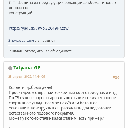
Л.П. Щепина из предыдущих редакций альбома типовых
дорожных
конструкций.
https://yadi.sk/i/PVbl32C49HCzzw
2 пользователям
это нравится.
Генплан - это то, что нас объединяет!
Tatyana_GP
25 апреля 2022, 14:44:06
#56
Коллеги, добрый день!
Проектируем открытый хоккейный корт с трибунами и тд.
По ТЗ нужно запроектировать покрытие полиуретановое
спортивное укладываемое на а/б или бетонное
основание. Конструктив ДО рассчитать для подготовки
естественного ледового покрытия.
Может у кого-то сталкивался с таким, есть пример?