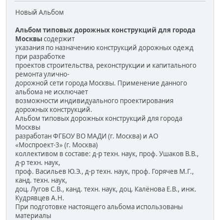
Новый Альбом
Альбом типовых дорожных конструкций для города
Москвы
содержит
указания по назначению конструкций дорожных одежд
при разработке
проектов строительства, реконструкции и капитального
ремонта улично-
дорожной сети города Москвы. Применение данного
альбома не исключает
возможности индивидуального проектирования
дорожных конструкций.
Альбом типовых дорожных конструкций для города
Москвы
разработан ФГБОУ ВО МАДИ (г. Москва) и АО
«Моспроект-3» (г. Москва)
коллективом в составе: д-р техн. наук, проф. Ушаков В.В.,
д-р техн. наук,
проф. Васильев Ю.Э., д-р техн. наук, проф. Горячев М.Г.,
канд. техн. наук,
доц. Лугов С.В., канд. техн. наук, доц. Калёнова Е.В., инж.
Кудрявцев А.Н.
При подготовке настоящего альбома использованы
материалы