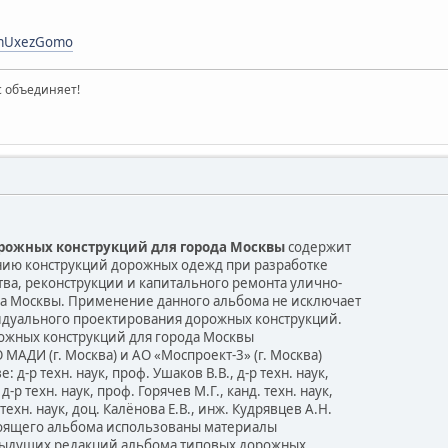
zUmUxezGomo
ас объединяет!
рожных конструкций для города Москвы
содержит
нию конструкций дорожных одежд при разработке
тва, реконструкции и капитального ремонта улично-
а Москвы. Применение данного альбома не исключает
дуального проектирования дорожных конструкций.
ожных конструкций для города Москвы
МАДИ (г. Москва) и АО «Моспроект-3» (г. Москва)
: д-р техн. наук, проф. Ушаков В.В., д-р техн. наук,
д-р техн. наук, проф. Горячев М.Г., канд. техн. наук,
. техн. наук, доц. Калёнова Е.В., инж. Кудрявцев А.Н.
тоящего альбома использованы материалы
дыдущих редакций альбома типовых дорожных