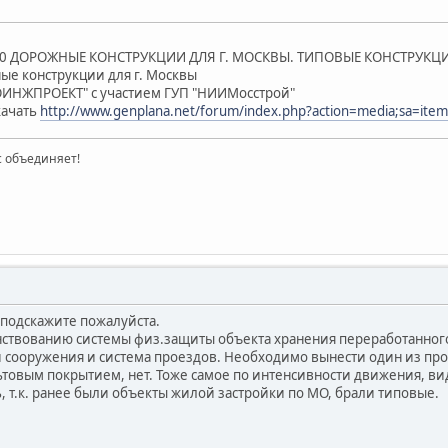
10 ДОРОЖНЫЕ КОНСТРУКЦИИ ДЛЯ Г. МОСКВЫ. ТИПОВЫЕ КОНСТРУКЦ
ые конструкции для г. Москвы
ОИНЖПРОЕКТ" с участием ГУП "НИИМосстрой"
качать
http://www.genplana.net/forum/index.php?action=media;sa=item
ас объединяет!
подскажите пожалуйста.
ствованию системы физ.защиты объекта хранения переработанного
и сооружения и система проездов. Необходимо вынести один из прое
льтовым покрытием, нет. Тоже самое по интенсивности движения, ви
, т.к. ранее были объекты жилой застройки по МО, брали типовые.