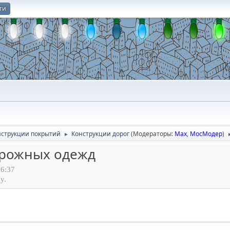
ти
О
онструкции покрытий
Конструкции дорог
(Модераторы:
Max
,
МосМодер
)
►
орожных одежд
6:37
у.