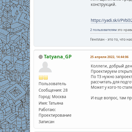
конструкций.
https://yadi.sk/i/PVb
2 пользователям
это нрави
Генплан - это то, что н
Tatyana_GP
25 апреля 2022, 14:44:06
Коллеги, добрый ден
Проектируем открыты
По ТЗ нужно запроек
рассчитать для подг
Пользователь
Может у кого-то стал
Сообщения: 28
Город: Москва
И еще вопрос, там пр
Имя: Татьяна
Работаю:
Проектирование
Записан