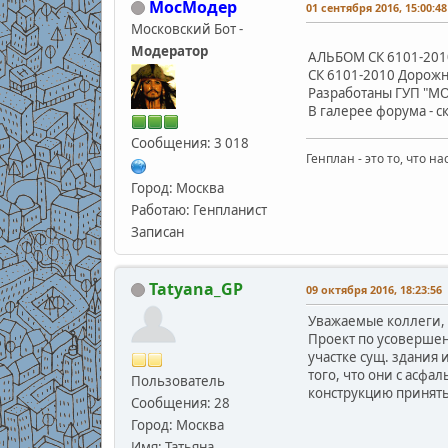
МосМодер
01 сентября 2016, 15:00:48
Московский Бот -
Модератор
АЛЬБОМ СК 6101-20
СК 6101-2010 Дорожн
Разработаны ГУП "М
В галерее форума - с
Сообщения: 3 018
Генплан - это то, что н
Город: Москва
Работаю: Генпланист
Записан
Tatyana_GP
09 октября 2016, 18:23:56
Уважаемые коллеги, 
Проект по усовершен
участке сущ. здания 
того, что они с асфа
Пользователь
конструкцию принять
Сообщения: 28
Город: Москва
Имя: Татьяна