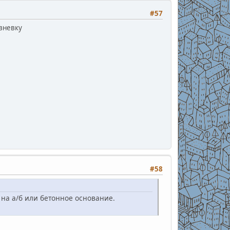
#57
ивневку
#58
на а/б или бетонное основание.