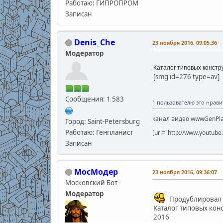
Работаю: ГИПРОПРОМ
Записан
Denis_Che
23 ноября 2016, 09:05:36
Модератор
Каталог типовых констр
[smg id=276 type=av]
Сообщения: 1 583
1 пользователю
это нрави
канал видео wwwGenPla
Город: Saint-Petersburg
Работаю: Генпланист
[url="http://www.youtu
Записан
МосМодер
23 ноября 2016, 09:36:07
Московский Бот -
Модератор
Продублировал н
Каталог типовых кон
2016