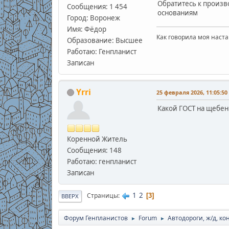
Обратитесь к произв
Сообщения: 1 454
основаниям
Город: Воронеж
Имя: Фёдор
Как говорила моя наста
Образование: Высшее
Работаю: Генпланист
Записан
Yrri
25 февраля 2026, 11:05:50
Какой ГОСТ на щебен
Коренной Житель
Сообщения: 148
Работаю: генпланист
Записан
1
2
Страницы
3
ВВЕРХ
Форум Генпланистов
Forum
Автодороги, ж/д, к
►
►