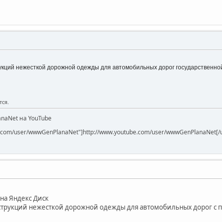
укций нежесткой дорожной одежды для автомобильных дорог государственной
тся.
naNet на YouTube
be.com/user/wwwGenPlanaNet"]http://www.youtube.com/user/wwwGenPlanaNet[/u
а Яндекс Диск
струкций нежесткой дорожной одежды для автомобильных дорог с пр