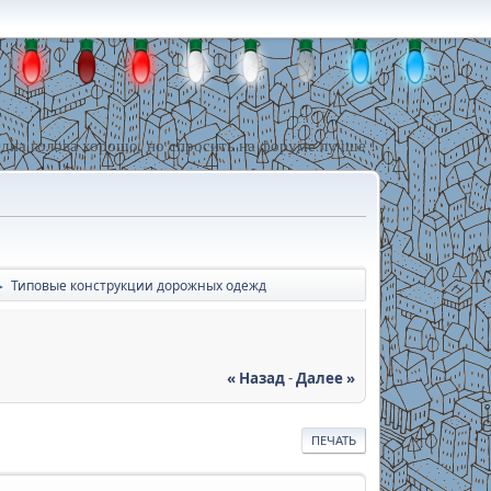
дна голова хорошо, но спросить на форуме лучше !
Типовые конструкции дорожных одежд
►
« Назад
-
Далее »
ПЕЧАТЬ