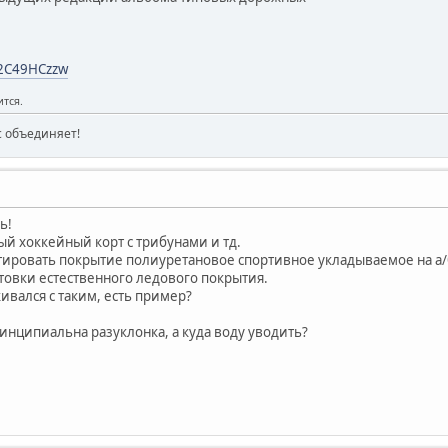
l32C49HCzzw
тся.
ас объединяет!
ь!
й хоккейный корт с трибунами и тд.
тировать покрытие полиуретановое спортивное укладываемое на а/
отовки естественного ледового покрытия.
кивался с таким, есть пример?
инципиальна разуклонка, а куда воду уводить?