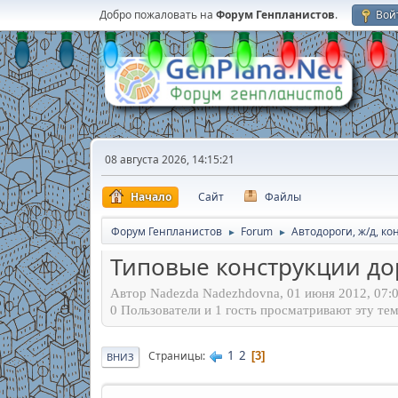
Добро пожаловать на
Форум Генпланистов
.
Вой
08 августа 2026, 14:15:21
Начало
Сайт
Файлы
Форум Генпланистов
Forum
Автодороги, ж/д, к
►
►
Типовые конструкции д
Автор Nadezda Nadezhdovna, 01 июня 2012, 07:0
0 Пользователи и 1 гость просматривают эту тем
1
2
Страницы
3
ВНИЗ