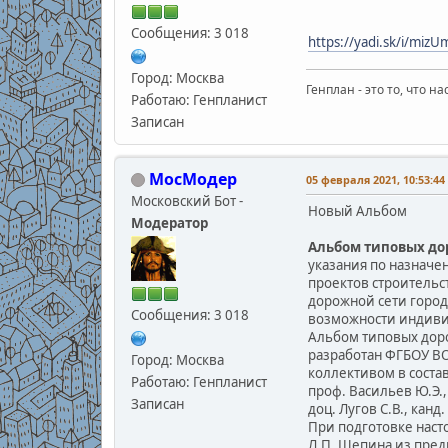
Сообщения: 3 018
https://yadi.sk/i/mi
Город: Москва
Генплан - это то, что н
Работаю: Генпланист
Записан
МосМодер
05 февраля 2021, 10:53:44
Московский Бот -
Новый Альбом
Модератор
Альбом типовых до
указания по назначе
проектов строительс
дорожной сети город
Сообщения: 3 018
возможности индиви
Альбом типовых дор
разработан ФГБОУ ВО 
Город: Москва
коллективом в составе
Работаю: Генпланист
проф. Васильев Ю.Э., 
Записан
доц. Лугов С.В., канд
При подготовке нас
Л.П. Щепина из пре