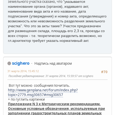
земельного участка сказано, что "
указывается
наименование органа (органов), издавшего акт,
наименование вида акта и его название, дата
подписания (утверждения) и номер акта, определяющего
возможность или невозможность разделения земельного
участка". Что это за акты такие? Участок предназначен
для размещения склада, площадь его 2,3 га, проезды со
всех сторон - т.е. теоретически разделить возможно, но
гл.архитектор требует указать нормативный акт.
scighero
Надпись над аватаром
31 марта 2014, 15:45:12
#70
Последнее редактирование
: 31 марта 2014, 15:59:57 от scighero
Вот тут можно сообщения почитать.
http://www.genplana.net/forum/index.php?
topic=2779.msg30657#msg30657
+ по гуглить картинки
Приложение N 3 к Методическим рекомендациям.
Основные условные обозначения, используемые при
заполнении градостроительных планов земельных