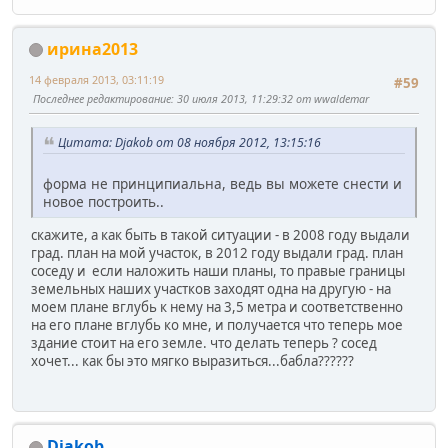
ирина2013
14 февраля 2013, 03:11:19
#59
Последнее редактирование
: 30 июля 2013, 11:29:32 от wwaldemar
Цитата: Djakob от 08 ноября 2012, 13:15:16
форма не принципиальна, ведь вы можете снести и
новое построить..
скажите, а как быть в такой ситуации - в 2008 году выдали
град. план на мой участок, в 2012 году выдали град. план
соседу и если наложить наши планы, то правые границы
земельных наших участков заходят одна на другую - на
моем плане вглубь к нему на 3,5 метра и соответственно
на его плане вглубь ко мне, и получается что теперь мое
здание стоит на его земле. что делать теперь ? сосед
хочет... как бы это мягко выразиться...бабла??????
Djakob