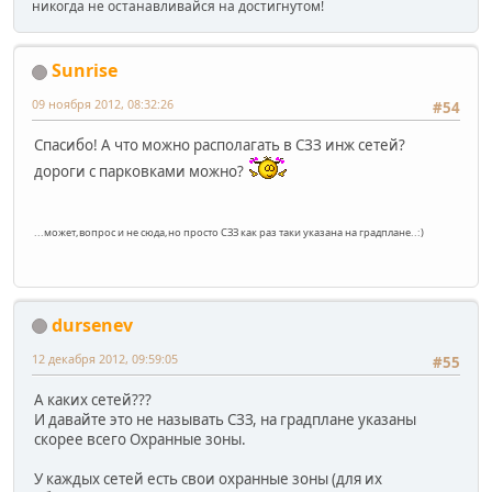
никогда не останавливайся на достигнутом!
Sunrise
09 ноября 2012, 08:32:26
#54
Спасибо! А что можно располагать в СЗЗ инж сетей?
дороги с парковками можно?
...может,вопрос и не сюда,но просто СЗЗ как раз таки указана на градплане..:)
dursenev
12 декабря 2012, 09:59:05
#55
А каких сетей???
И давайте это не называть СЗЗ, на градплане указаны
скорее всего Охранные зоны.
У каждых сетей есть свои охранные зоны (для их