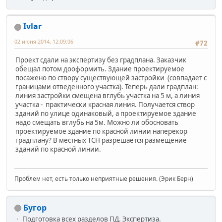
Ivlar
02 июня 2014, 12:09:06
#72
Проект сдали на экспертизу без градплана. Заказчик
обещал потом дооформить. Здание проектируемое
посажено по створу существующей застройки (совпадает с
границами отведенного участка). Теперь дали градплан:
линия застройки смещена вглубь участка на 5 м, а линия
участка - практически красная линия. Получается створ
зданий по улице одинаковый, а проектируемое здание
надо смещать вглубь на 5м. Можно ли обосновать
проектируемое здание по красной линии наперекор
градплану? В местных ТСН разрешается размещение
зданий по красной линии.
Проблем нет, есть только неприятные решения. (Эрик Берн)
Бугор
Подготовка всех разделов ПД. Экспертиза.