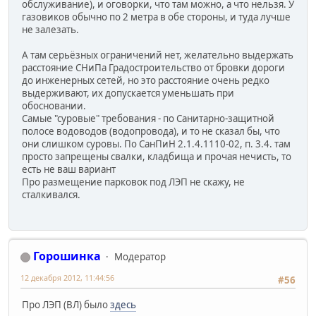
обслуживание), и оговорки, что там можно, а что нельзя. У
газовиков обычно по 2 метра в обе стороны, и туда лучше
не залезать.
А там серьёзных ограничений нет, желательно выдержать
расстояние СНиПа Градостроительство от бровки дороги
до инженерных сетей, но это расстояние очень редко
выдерживают, их допускается уменьшать при
обосновании.
Самые "суровые" требования - по Санитарно-защитной
полосе водоводов (водопровода), и то не сказал бы, что
они слишком суровы. По СанПиН 2.1.4.1110-02, п. 3.4. там
просто запрещены свалки, кладбища и прочая нечисть, то
есть не ваш вариант
Про размещение парковок под ЛЭП не скажу, не
сталкивался.
Горошинка
Модератор
12 декабря 2012, 11:44:56
#56
Про ЛЭП (ВЛ) было
здесь