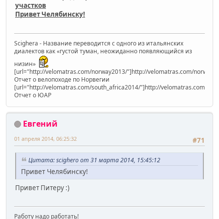
участков
Привет Челябинску!
Scighera - Название переводится с одного из итальянских
диалектов как «густой туман, неожиданно появляющийся из
низин»
[url="http://velomatras.com/norway2013/"]http://velomatras.com/norway20
Отчет о велопоходе по Норвегии
[url="http://velomatras.com/south_africa2014/"]http://velomatras.com/sout
Отчет о ЮАР
Евгений
01 апреля 2014, 06:25:32
#71
Цитата: scighero от 31 марта 2014, 15:45:12
Привет Челябинску!
Привет Питеру :)
Работу надо работать!