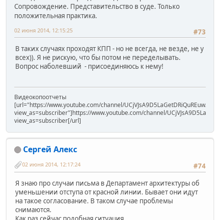
Сопровождение. Представительство в суде. Только
положительная практика.
02 июня 2014, 12:15:25
#73
В таких случаях проходят КПП - но не всегда, не везде, не у
всех)). Я не рискую, что бы потом не переделывать.
Вопрос наболевший - присоединяюсь к нему!
Видеокопоотчеты
[url="https://www.youtube.com/channel/UCjVJsA9D5LaGetDRiQuREuw/vide
view_as=subscriber"]https://www.youtube.com/channel/UCjVJsA9D5LaGet
view_as=subscriber[/url]
Сергей Алекс
02 июня 2014, 12:17:24
#74
Я знаю про случаи письма в Департамент архитектуры об
уменьшении отступа от красной линии. Бывает они идут
на такое согласование. В таком случае проблемы
снимаются.
Как раз сейчас подобная ситуация.