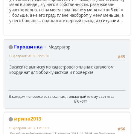
меня в аренде , а у него в собственности. размежеван
участок верно, но на моем град.плане у меня на эти 5 кв. м
. больше, а не его град. плане наоборот, у меня меньше, а
у него больше... подскажите верный выход из ситуации...
Горошинка
Модератор
15 февраля 2013, 09:25:50
#65
Закажите выписку из кадастрового плана с каталогом
координат для обоих участков и проверьте
В каждом человеке есть солнце, только дайте ему светить.
В.Скотт
ирина2013
15 февраля 2013, 11:11:01
#66
Последнее редактирование
: 15 февраля 2013, 11:25:03 от Горошинка