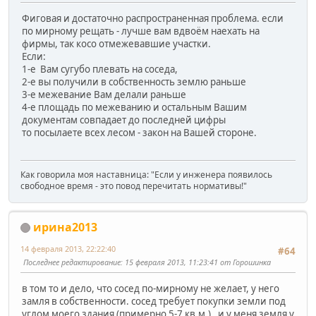
Фиговая и достаточно распространенная проблема. если
по мирному рещать - лучше вам вдвоём наехать на
фирмы, так косо отмежевавшие участки.
Если:
1-е Вам сугубо плевать на соседа,
2-е вы получили в собственность землю раньше
3-е межевание Вам делали раньше
4-е площадь по межеванию и остальным Вашим
документам совпадает до последней цифры
то посылаете всех лесом - закон на Вашей стороне.
Как говорила моя наставница: "Если у инженера появилось
свободное время - это повод перечитать нормативы!"
ирина2013
14 февраля 2013, 22:22:40
#64
Последнее редактирование
: 15 февраля 2013, 11:23:41 от Горошинка
в том то и дело, что сосед по-мирному не желает, у него
замля в собственности. сосед требует покупки земли под
углом моего здания (примерно 5-7 кв.м.) , и у меня земля у