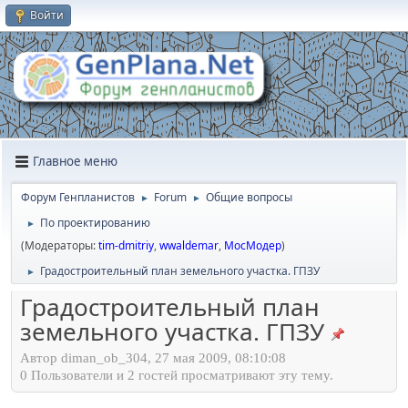
Войти
Главное меню
Форум Генпланистов
Forum
Общие вопросы
►
►
По проектированию
►
(Модераторы:
tim-dmitriy
,
wwaldemar
,
МосМодер
)
Градостроительный план земельного участка. ГПЗУ
►
Градостроительный план
земельного участка. ГПЗУ
Автор diman_ob_304, 27 мая 2009, 08:10:08
0 Пользователи и 2 гостей просматривают эту тему.