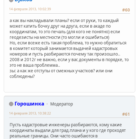
14 февраля 2013, 10:02:39
#60
а как вы накладывали планы? если от руки, то каждый
может катить бочку друг на друга, если в акаде по
координатам, то это печаль (для кого не понятно) если
геодезисты на местности (то могли и ошибиться)
Но, если всеже есть такая проблема, то нужно обратиться
в комитет который занимается выдачей кадастровых
номеров и пусть разбираются почему так произошло..
2008 и 2012г не важно, если у вас документы в порядке, то
это не ваша проблемма..
зы: а как же отступы от смежных участков? или они
соблюдены?
Горошинка
Модератор
14 февраля 2013, 10:38:22
#61
Пусть кадастровые инженеры разбираются, кому какие
координаты выдали для град.плана и у кого где проходят
реальные границы. Они часто ошибаются в