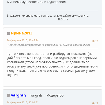
минземимуществе или в кадастровом.
В каждом человеке есть солнце, только дайте ему светить.
В.Скотт
ирина2013
14 февраля 2013, 10:45:24
#62
Последнее редактирование
: 15 февраля 2013, 11:23:55 от Горошинка
тут то и весь вопрос...вот они разберутся и окажется (не
дай бог), что мой град. план 2008 года выдан с неверными
границами (этого нельзя исключать),НО здание то по
этому плану мной уже построено...и что тогда делать, если
получиться, что я стою на его земле своим правым углом
здания
vargrah
vargrah
Модератор
14 февраля 2013, 22:02:31
#63