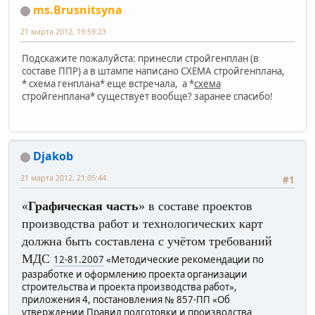
ms.Brusnitsyna
21 марта 2012, 19:59:23
Подскажите пожалуйста: принесли стройгенплан (в
составе ППР) а в штампе написано СХЕМА стройгенплана,
* схема генплана* еще встречала, а *
схема
стройгенплана* существует вообще? заранее спасибо!
Djakob
21 марта 2012, 21:05:44
#1
«
Графическая часть
» в составе проектов
производства работ и технологических карт
должна быть составлена с учётом требований
МДС
12-81.2007
«Методические рекомендации по
разработке и оформлению проекта организации
строительства и проекта производства работ»,
приложения 4, постановления № 857-ПП «Об
утверждении Правил подготовки и производства