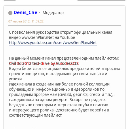
Denis_Che
Модератор
07 марта 2012, 11:59:22
C позволения руководства открыт официальный канал
видео wwwGenPlanaNet на YouTube
http://www.youtube.com/user/wwwGenPlanaNet
На данный момент канал представлен одним плейлистом:
Civil 3d 2012 test-drive by AutodeskCIS
Видео берется от официальных представителей и простых
проектировщиков, выкладывающих свои навыки и
успехи.
Идея канала в создании наиболее полной коллекции
обучающих и информационных видеороликов по
прикладным программам (civil 3d, geoniCS, credo и т.п.),
находящихся на одном ресурсе. Вскоре не придется
блуждать по просторам интернета и ютуба в поисках
интересующего ролика - достаточно будет перейти в
соответствующий плейлист.