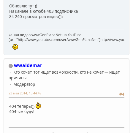
Обновлю тут ))
На канале в ютюбе 403 подписчика
84 240 просмотров видео)))
канал видео wwwGenPlanaNet на YouTube
[url="http://www.youtube.com/user/wwwGenPlanaNet"]http://www.youtub
wwaldemar
Кто хочет, тот ищет возможности, кто не хочет — ищет
причины
Модератор
23 мая 2014, 15:44:48
#4
404 теперь!))
404-ым буду!