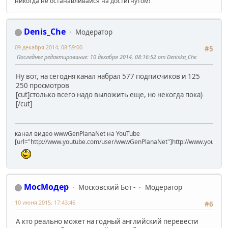
никогда не останавливайся на достигнутом!
Denis_Che
Модератор
09 декабря 2014, 08:59:00
#5
Последнее редактирование
: 10 декабря 2014, 08:16:52 от Deniska_Che
Ну вот, на сегодня канал набрал 577 подписчиков и 125
250 просмотров
[cut]столько всего надо выложить еще, но некогда пока)
[/cut]
канал видео wwwGenPlanaNet на YouTube
[url="http://www.youtube.com/user/wwwGenPlanaNet"]http://www.youtub
МосМодер
Московский Бот -
Модератор
10 июня 2015, 17:43:46
#6
А кто реально может на годный английский перевести