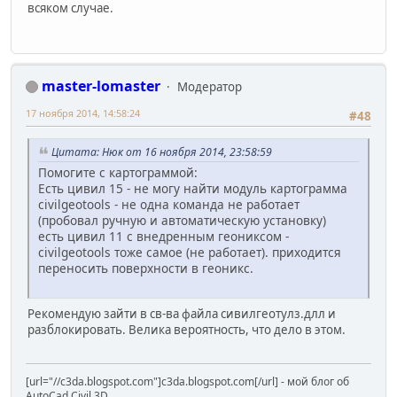
всяком случае.
master-lomaster
Модератор
17 ноября 2014, 14:58:24
#48
Цитата: Нюк от 16 ноября 2014, 23:58:59
Помогите с картограммой:
Есть цивил 15 - не могу найти модуль картограмма
civilgeotools - не одна команда не работает
(пробовал ручную и автоматическую установку)
есть цивил 11 с внедренным геониксом -
civilgeotools тоже самое (не работает). приходится
переносить поверхности в геоникс.
Рекомендую зайти в св-ва файла сивилгеотулз.длл и
разблокировать. Велика вероятность, что дело в этом.
[url="//c3da.blogspot.com"]c3da.blogspot.com[/url] - мой блог об
AutoCad Civil 3D