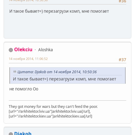
#36
И такое бывает=) перезагрузи комп, мне помогает
Olekciu
Aloshka
14 ноября 2014, 11:06:52
#37
Цитата: Djakob от 14 ноября 2014, 10:50:36
И такое бывает=) перезагрузи комп, мне помогает
не помогло Оо
They got money for wars but they can't feed the poor.
[url="//arkhitektor.lviv.ua"]arkhitektor.lviv.ua[/url],
[url="//arkhitektor.kiev.ua"]arkhitektor.kiev.ua[/url]
Djakob