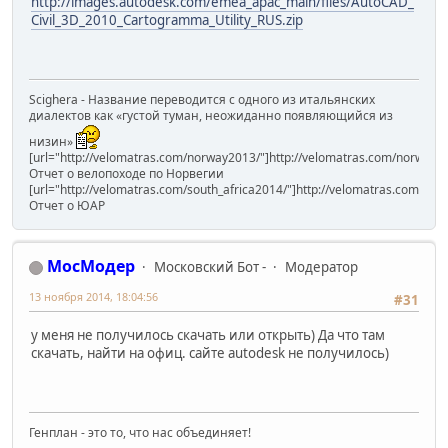
http://images.autodesk.com/emea_apac_main/files/AutoCAD_
Civil_3D_2010_Cartogramma_Utility_RUS.zip
Scighera - Название переводится с одного из итальянских
диалектов как «густой туман, неожиданно появляющийся из
низин»
[url="http://velomatras.com/norway2013/"]http://velomatras.com/norway20
Отчет о велопоходе по Норвегии
[url="http://velomatras.com/south_africa2014/"]http://velomatras.com/sout
Отчет о ЮАР
МосМодер
Московский Бот -
Модератор
13 ноября 2014, 18:04:56
#31
у меня не получилось скачать или открыть) Да что там
скачать, найти на офиц. сайте autodesk не получилось)
Генплан - это то, что нас объединяет!