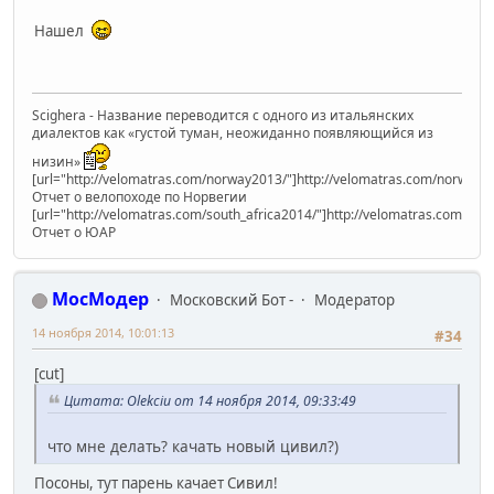
Нашел
Scighera - Название переводится с одного из итальянских
диалектов как «густой туман, неожиданно появляющийся из
низин»
[url="http://velomatras.com/norway2013/"]http://velomatras.com/norway20
Отчет о велопоходе по Норвегии
[url="http://velomatras.com/south_africa2014/"]http://velomatras.com/sout
Отчет о ЮАР
МосМодер
Московский Бот -
Модератор
14 ноября 2014, 10:01:13
#34
[cut]
Цитата: Olekciu от 14 ноября 2014, 09:33:49
что мне делать? качать новый цивил?)
Посоны, тут парень качает Сивил!