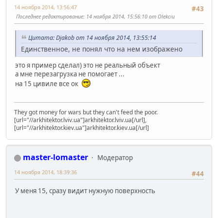
14 ноября 2014, 13:56:47
#43
Последнее редактирование
: 14 ноября 2014, 15:56:10 от Olekciu
Цитата: Djakob от 14 ноября 2014, 13:55:14
Единственное, не понял что на нем изображено
это я пример сделал) это не реальный объект
а мне перезагрузка не помогает ...
на 15 цивиле все ок
They got money for wars but they can't feed the poor.
[url="//arkhitektor.lviv.ua"]arkhitektor.lviv.ua[/url],
[url="//arkhitektor.kiev.ua"]arkhitektor.kiev.ua[/url]
master-lomaster
Модератор
14 ноября 2014, 18:39:36
#44
У меня 15, сразу видит нужную поверхность