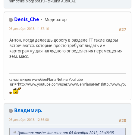
mmptriks.blogspot.ru - фишки AutoCAD
Denis_Che
Модератор
06 декабря 2013, 11:37:16
#27
Антон, когда делаешь дорогу в разделе ГТ такие кадры
встречаются, которые просто требуют выдать им
картограмму для наглядного определения перемещения
зем. масс.
канал видео wwwGenPlanaNet на YouTube
[url="http://www.youtube.com/user/wwwGenPlanaNet"]http://www.youtub
Владимир.
06 декабря 2013, 12:36:00
#28
Цитата: master-lomaster от 05 декабря 2013, 23:48:35