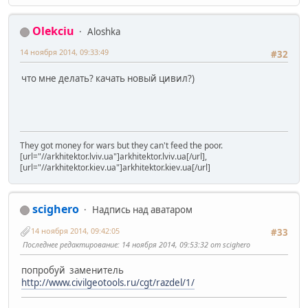
Olekciu
Aloshka
14 ноября 2014, 09:33:49
#32
что мне делать? качать новый цивил?)
They got money for wars but they can't feed the poor.
[url="//arkhitektor.lviv.ua"]arkhitektor.lviv.ua[/url],
[url="//arkhitektor.kiev.ua"]arkhitektor.kiev.ua[/url]
scighero
Надпись над аватаром
14 ноября 2014, 09:42:05
#33
Последнее редактирование
: 14 ноября 2014, 09:53:32 от scighero
попробуй заменитель
http://www.civilgeotools.ru/cgt/razdel/1/