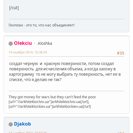
[/cut]
Генплан - это то, что нас объединяет!
Olekciu
Aloshka
14 ноября 2014, 10:38:29
#35
создал черную и красную поверхности, потом создал
поверхность для исчисления объема, а когда захожу в
картограмму то не могу выбрать ту поверхность, нет ее в
списке, что я делаю не так?
They got money for wars but they can't feed the poor.
[url="//arkhitektor.lviv.ua"]arkhitektor.lviv.ua[/url],
[url="//arkhitektor.kiev.ua"]arkhitektor.kiev.ua[/url]
Djakob
14 ноября 2014, 10:50:36