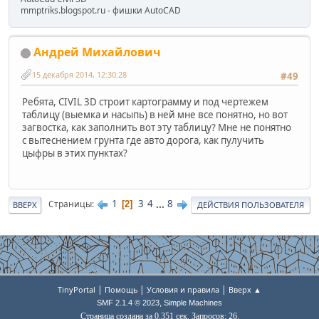
mmptriks.blogspot.ru - фишки AutoCAD
Андрей Михайлович
15 декабря 2014, 12:30:28
#49
Ребята, CIVIL 3D строит картограмму и под чертежем
таблицу (выемка и насыпь) в ней мне все понятно, но вот
загвостка, как заполнить вот эту таблицу? Мне не понятно
с вытеснением грунта где авто дорога, как пулучить
цыфры в этих пунктах?
1
3
4
...
8
Страницы
2
ВВЕРХ
ДЕЙСТВИЯ ПОЛЬЗОВАТЕЛЯ
|
|
|
TinyPortal
Помощь
Условия и правила
Вверх ▲
,
SMF 2.1.4 © 2023
Simple Machines
Страница создана за 0.351 сек. Запросов: 26.