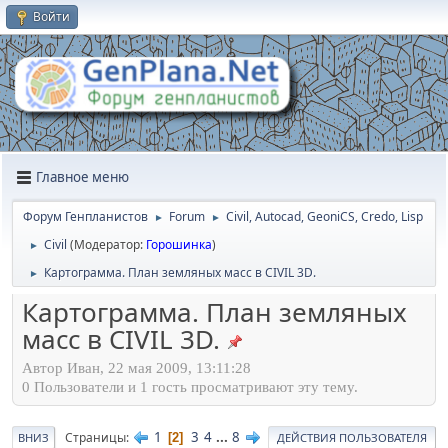
Войти
Главное меню
Форум Генпланистов
Forum
Civil, Autocad, GeoniCS, Credo, Lisp
►
►
Civil
(Модератор:
Горошинка
)
►
Картограмма. План земляных масс в CIVIL 3D.
►
Картограмма. План земляных
масс в CIVIL 3D.
Автор Иван, 22 мая 2009, 13:11:28
0 Пользователи и 1 гость просматривают эту тему.
1
3
4
...
8
Страницы
2
ВНИЗ
ДЕЙСТВИЯ ПОЛЬЗОВАТЕЛЯ