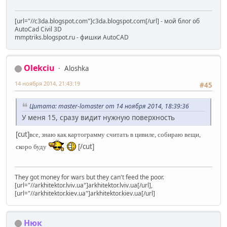
[url="//c3da.blogspot.com"]c3da.blogspot.com[/url] - мой блог об
AutoCad Civil 3D
mmptriks.blogspot.ru - фишки AutoCAD
Olekciu
Aloshka
14 ноября 2014, 21:43:19
#45
Цитата: master-lomaster от 14 ноября 2014, 18:39:36
У меня 15, сразу видит нужную поверхность
[cut]
все, знаю как картограмму считать в цивиле, собираю вещи,
[/cut]
скоро буду
They got money for wars but they can't feed the poor.
[url="//arkhitektor.lviv.ua"]arkhitektor.lviv.ua[/url],
[url="//arkhitektor.kiev.ua"]arkhitektor.kiev.ua[/url]
Нюк