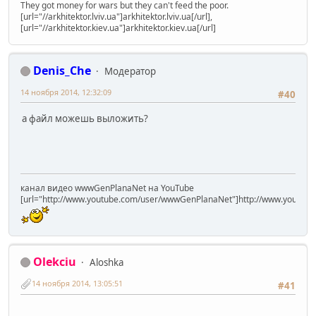
They got money for wars but they can't feed the poor.
[url="//arkhitektor.lviv.ua"]arkhitektor.lviv.ua[/url],
[url="//arkhitektor.kiev.ua"]arkhitektor.kiev.ua[/url]
Denis_Che
Модератор
14 ноября 2014, 12:32:09
#40
а файл можешь выложить?
канал видео wwwGenPlanaNet на YouTube
[url="http://www.youtube.com/user/wwwGenPlanaNet"]http://www.youtub
Olekciu
Aloshka
14 ноября 2014, 13:05:51
#41