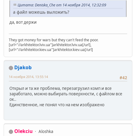
Цитата: Deniska_Che от 14 ноября 2014, 12:32:09
а файл можешь выложить?
да, вот держи
They got money for wars but they can't feed the poor.
[url="//arkhitektor.lviv.ua"]arkhitektor.lviv.ua[/url],
[url="//arkhitektor.kiev.ua"]arkhitektor.kiev.ua[/url]
Djakob
14 ноября 2014, 13:55:14
#42
Открыл и та же проблема, перезагрузил комп и все
заработало, можно выбирать поверхности, с файлом все
ок..
Единственное, не понял что на нем изображено
Olekciu
Aloshka