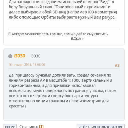
Для наглядности со зданием используйте меню "Вид" - я
беру Визуальный стиль "Тонированный с кромками" и
далее выбираю любой 3D-вид (например ЮЗ-изометрия)
либо с помощью Орбиты выбираете нужный Вам ракурс.
В каждом человеке есть солнце, только дайте ему светить.
В.Скотт
i3030
i3030
16 января 2018, 11:08:06
#3
Да, пришлось ручками допиливать, создал сечения по
линиям разреза АР в масштабе 1:1000 вертикальный и
горизонтальный, а для привязки использовал
вспомогательную поверхность по границе участка, потом
все это вот в чертеж и сверху блок архитектуры
относительно линии границы и плюс изометрию для
красоты )
Страницы
1
ВВЕРХ
ДЕЙСТВИЯ ПОЛЬЗОВАТЕЛЯ